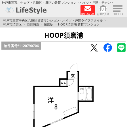
×
神戸市三宮、中央区・兵庫区・灘区の賃貸マンション・ハイツ・戸建・テナント
問い合わせ
お気に入り
TOPページ
神戸市三宮中央区兵庫区賃貸マンション・ハイツ・戸建ライフスタイル
神戸市須磨区
須磨浦通
須磨駅
HOOP須磨浦 賃貸マンション
神戸の単身向けマンション特集
HOOP須磨浦
物件番号/
1120790706
新築物件
敷金·礼金0円特集
保証人不要
高級賃貸
リノベーション物件
ペット飼育可能