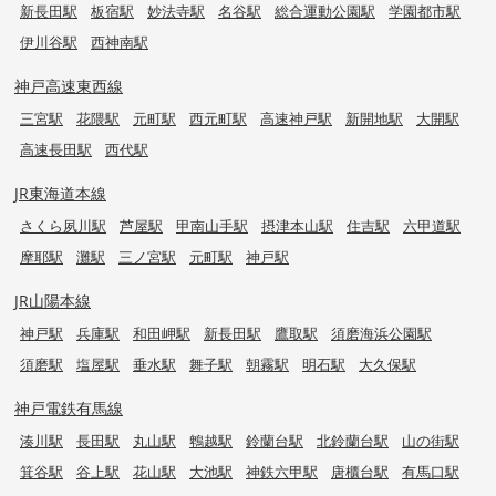
新長田駅
板宿駅
妙法寺駅
名谷駅
総合運動公園駅
学園都市駅
伊川谷駅
西神南駅
神戸高速東西線
三宮駅
花隈駅
元町駅
西元町駅
高速神戸駅
新開地駅
大開駅
高速長田駅
西代駅
JR東海道本線
さくら夙川駅
芦屋駅
甲南山手駅
摂津本山駅
住吉駅
六甲道駅
摩耶駅
灘駅
三ノ宮駅
元町駅
神戸駅
JR山陽本線
神戸駅
兵庫駅
和田岬駅
新長田駅
鷹取駅
須磨海浜公園駅
須磨駅
塩屋駅
垂水駅
舞子駅
朝霧駅
明石駅
大久保駅
神戸電鉄有馬線
湊川駅
長田駅
丸山駅
鵯越駅
鈴蘭台駅
北鈴蘭台駅
山の街駅
箕谷駅
谷上駅
花山駅
大池駅
神鉄六甲駅
唐櫃台駅
有馬口駅