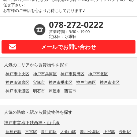
任せ下さい！
お客様のご来店を心よりお待ちしております♪
078-272-0222
営業時間：9:30～19:00
定休日：水曜日
メールで
お問い合わせ
人気のエリアから賃貸物件を探す
神戸市中央区
神戸市兵庫区
神戸市長田区
神戸市北区
神戸市須磨区
宝塚市
神戸市垂水区
神戸市西区
神戸市灘区
神戸市東灘区
明石市
芦屋市
西宮市
人気の路線・駅から賃貸物件を探す
神戸市営地下鉄西神・山手線
新神戸駅
三宮駅
県庁前駅
大倉山駅
湊川公園駅
上沢駅
長田駅