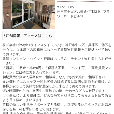
〒651-0085
神戸市中央区八幡通4丁目2-9 フラ
ワーロードビル1F
店舗情報・アクセスはこちら
株式会社LifeStyle (ライフスタイル) では、神戸市中央区・兵庫区・灘区を
中心に、兵庫県下の広範囲にわたって賃貸物件情報をご提供させて頂い
ております。
賃貸マンション・ハイツ・戸建はもちろん、テナント物件探しもお任せ
下さい。
「新築」「敷金・礼金0円」「保証人不要」「ペット可」「高級賃貸マン
ション」には特に力を入れております。
初期費用分割や入居審査のご相談等、なんでもお気軽にご相談下さい。
また弊社ではスタッフ一同お客様の目線で常に親切な対応を心掛け、お
客様が安心して笑顔でお部屋探しが出来るよう努めております。
遅い時間帯からのご来店や、現地での待ち合わせなども大歓迎です！
より身近に、より親身に、どんな時でも頼りにしてもらえるお店である
よう日々努めてまいります。
皆様の新しい生活をサポートできる様、元気で明るいスタッフがお部屋
探しを精一杯お手伝いさせて頂きます。
新生活のための新たな第一歩は是非 (株) LifeStyle (ライフスタイル) へお