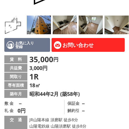
路線·駅から探す
地域から探す
地図から探す
店舗情報·アクセス
お気に入り
お問い合わせ
登録
会社概要
35,000
円
賃 料
3,000円
共益費
メールでお問い合わせ
1R
間取り
18㎡
専有面積
昭和44年2月 (築58年)
築年月
－
－
敷 金
保証金
0円
－
礼 金
解約引
交 通
JR山陽本線 須磨駅 徒歩8分
山陽電鉄線 山陽須磨駅 徒歩8分