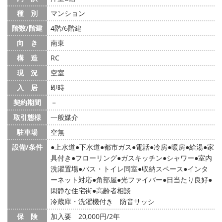
種 別
マンション
階数/階建
4階/6階建
向 き
南東
構 造
RC
現 況
空室
入 居
即時
契約期間
－
取引態様
一般媒介
駐車場
空無
設備/条件
上水道
下水道
都市ガス
電話
冷房
暖房
給湯
家
具付き
フローリング
ガスキッチン
シャワー
室内
洗濯置場
バス・トイレ同室
収納スペース
インタ
ーネット対応
角部屋
光ファイバー
日当たり良好
閑静な住宅街
高齢者相談
冷蔵庫・洗濯機付き 防音サッシ
保 険
加入要 20,000円/2年