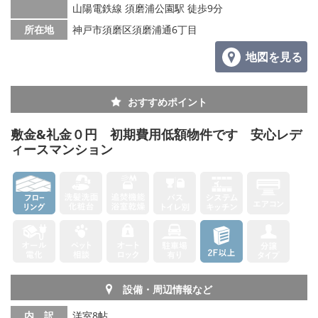
山陽電鉄線 須磨浦公園駅 徒歩9分
所在地
神戸市須磨区須磨浦通6丁目
地図を見る
おすすめポイント
敷金&礼金０円 初期費用低額物件です 安心レデ
ィースマンション
設備・周辺情報など
内 訳
洋室8帖