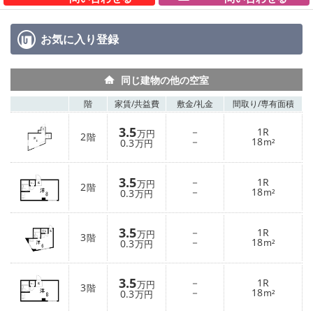
お気に入り
登録
同じ建物の他の空室
階
家賃/
共益費
敷金/
礼金
間取り/
専有面積
3.5
－
1R
万円
2
階
－
18
0.3
m²
万円
3.5
－
1R
万円
2
階
－
18
0.3
m²
万円
3.5
－
1R
万円
3
階
－
18
0.3
m²
万円
3.5
－
1R
万円
3
階
－
18
0.3
m²
万円