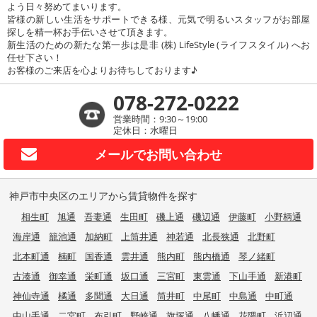
よう日々努めてまいります。
皆様の新しい生活をサポートできる様、元気で明るいスタッフがお部屋
探しを精一杯お手伝いさせて頂きます。
新生活のための新たな第一歩は是非 (株) LifeStyle (ライフスタイル) へお
任せ下さい！
お客様のご来店を心よりお待ちしております♪
078-272-0222
営業時間：9:30～19:00
定休日：水曜日
メールで
お問い合わせ
神戸市中央区のエリアから賃貸物件を探す
相生町
旭通
吾妻通
生田町
磯上通
磯辺通
伊藤町
小野柄通
海岸通
籠池通
加納町
上筒井通
神若通
北長狭通
北野町
北本町通
楠町
国香通
雲井通
熊内町
熊内橋通
琴ノ緒町
古湊通
御幸通
栄町通
坂口通
三宮町
東雲通
下山手通
新港町
神仙寺通
橘通
多聞通
大日通
筒井町
中尾町
中島通
中町通
中山手通
二宮町
布引町
野崎通
旗塚通
八幡通
花隈町
浜辺通