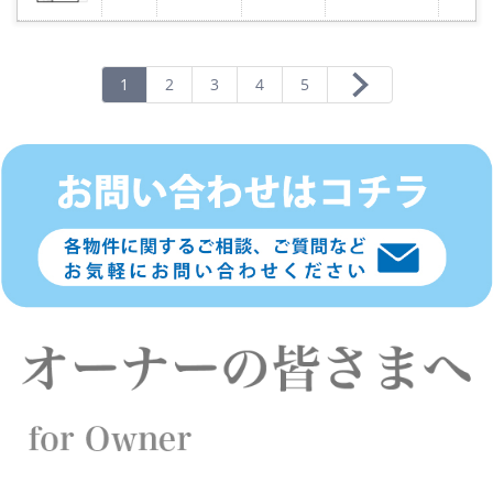
気
に
入
り
登
録
1
2
3
4
5