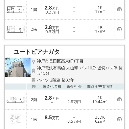
2.8
－
1K
万円
1
階
お
－
17
0.3
m²
万円
気
に
入
2.8
－
1K
り
万円
2
階
お
－
17
登
0.3
m²
万円
気
録
に
入
り
ユートピアナガタ
登
録
神戸市長田区高東町1丁目
神戸電鉄有馬線 丸山駅 バス10分 堀切バス停 徒
歩15分
ハイツ 2階建 築33年
お気
階
家賃/
共益費
敷金/
礼金
間取り/
専有面積
2.8
－
1K
万円
2
階
お
2.8
19.44
－
万円
m²
気
に
入
8.5
－
3LDK
り
万円
1
階
お
8.5
62
登
－
万円
m²
気
録
に