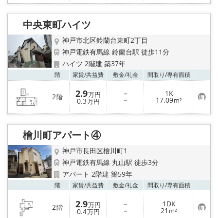
に
入
り
中央東町ハイツ
登
録
神戸市北区鈴蘭台東町2丁目
神戸電鉄有馬線 鈴蘭台駅 徒歩11分
ハイツ 2階建 築37年
お気
階
家賃/
共益費
敷金/
礼金
間取り/
専有面積
2.9
－
1K
万円
2
階
お
－
17.09
0.3
m²
万円
気
に
入
り
檜川町アパート④
登
録
神戸市長田区檜川町1
神戸電鉄有馬線 丸山駅 徒歩3分
アパート 2階建 築59年
お気
階
家賃/
共益費
敷金/
礼金
間取り/
専有面積
2.9
－
1DK
万円
2
階
お
－
21
0.4
m²
万円
気