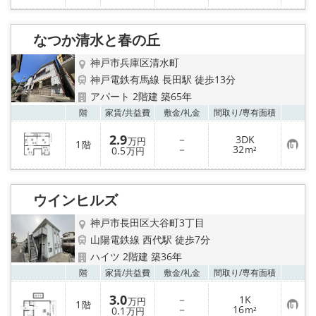
に
入
り
なつか清水と春の丘
登
録
神戸市兵庫区清水町
神戸電鉄有馬線 長田駅 徒歩13分
アパート 2階建 築65年
お気
階
家賃/
共益費
敷金/
礼金
間取り/
専有面積
2.9
－
3DK
万円
1
階
お
－
32
0.5
m²
万円
気
に
入
り
ウインヒルズ
登
録
神戸市長田区大谷町3丁目
山陽電鉄線 西代駅 徒歩7分
ハイツ 2階建 築36年
お気
階
家賃/
共益費
敷金/
礼金
間取り/
専有面積
3.0
－
1K
万円
1
階
お
－
16
0.1
m²
万円