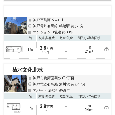
入
り
登
録
神戸市兵庫区里山町
神戸電鉄有馬線 鵯越駅 徒歩1分
マンション 3階建 築39年
お気
階
家賃/
共益費
敷金/
礼金
間取り/
専有面積
2.8
－
1R
万円
1
階
お
－
21
0.3
m²
万円
気
に
入
り
菊水文化北棟
登
録
神戸市兵庫区菊水町7丁目
神戸電鉄有馬線 湊川駅 徒歩12分
アパート 2階建 築68年
お気
階
家賃/
共益費
敷金/
礼金
間取り/
専有面積
2.8
－
2K
万円
2
階
お
－
24
－
m²
気