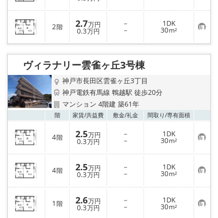
気
録
に
入
2.7
－
1DK
り
万円
2
階
お
－
30
登
0.3
m²
万円
気
録
に
入
り
ヴィラナリー雲雀ヶ丘3号棟
登
録
神戸市長田区雲雀ヶ丘3丁目
神戸電鉄有馬線 鵯越駅 徒歩20分
マンション 4階建 築61年
お気
階
家賃/
共益費
敷金/
礼金
間取り/
専有面積
2.5
－
1DK
万円
4
階
お
－
30
0.3
m²
万円
気
に
入
2.5
－
1DK
り
万円
4
階
お
－
30
登
0.3
m²
万円
気
録
に
入
2.6
－
1DK
り
万円
1
階
お
－
30
登
0.3
m²
万円
気
録