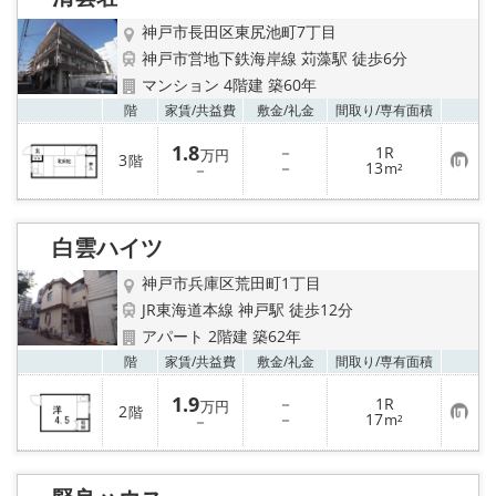
路線·駅から探す
神戸市長田区東尻池町7丁目
地域から探す
神戸市営地下鉄海岸線 苅藻駅 徒歩6分
マンション 4階建 築60年
地図から探す
お気
階
家賃/
共益費
敷金/
礼金
間取り/
専有面積
1.8
－
1R
万円
3
階
店舗情報·アクセス
お
－
13
－
m²
気
に
入
会社概要
り
白雲ハイツ
登
録
メールでお問い合わせ
神戸市兵庫区荒田町1丁目
JR東海道本線 神戸駅 徒歩12分
アパート 2階建 築62年
お気
階
家賃/
共益費
敷金/
礼金
間取り/
専有面積
1.9
－
1R
万円
2
階
お
－
17
－
m²
気
に
入
り
登