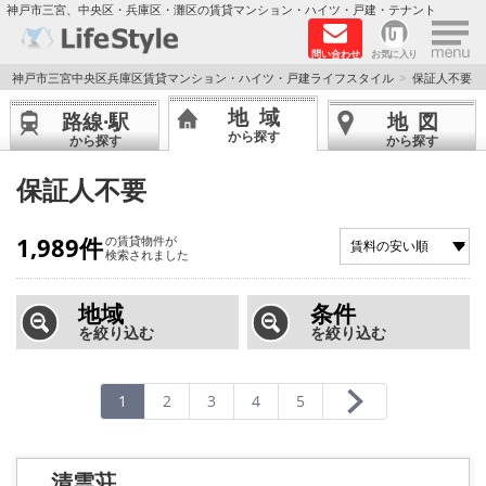
×
神戸市三宮、中央区・兵庫区・灘区の賃貸マンション・ハイツ・戸建・テナント
問い合わせ
お気に入り
TOPページ
神戸市三宮中央区兵庫区賃貸マンション・ハイツ・戸建ライフスタイル
保証人不要
地域
路線·駅
地図
神戸の単身向けマンション特集
から探す
から探す
から探す
新築物件
保証人不要
敷金·礼金0円特集
1,989件
の賃貸物件が
検索されました
保証人不要
地域
条件
を絞り込む
を絞り込む
高級賃貸
リノベーション物件
1
2
3
4
5
ペット飼育可能
清雲荘