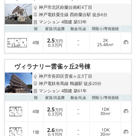
録
神戸市北区鈴蘭台南町4丁目
神戸電鉄粟生線 西鈴蘭台駅 徒歩6分
マンション 4階建 築53年
お気
階
家賃/
共益費
敷金/
礼金
間取り/
専有面積
2.5
－
2K
万円
4
階
お
－
25.48
0.3
m²
万円
気
に
入
り
ヴィラナリー雲雀ヶ丘2号棟
登
録
神戸市長田区雲雀ヶ丘3丁目
神戸電鉄有馬線 鵯越駅 徒歩20分
マンション 4階建 築61年
お気
階
家賃/
共益費
敷金/
礼金
間取り/
専有面積
2.5
－
1DK
万円
4
階
お
－
30
0.3
m²
万円
気
に
入
2.6
－
1DK
り
万円
1
階
お
－
30
登
0.3
m²
万円