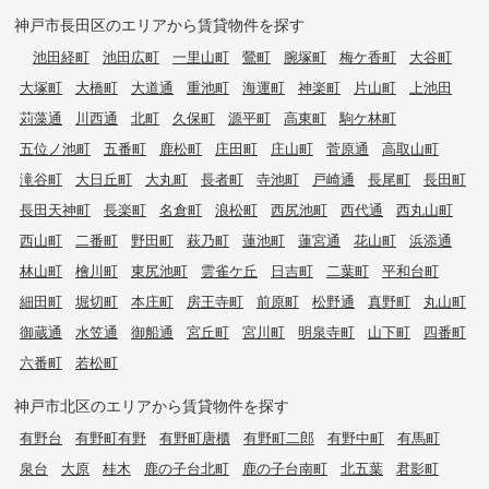
神戸市長田区のエリアから賃貸物件を探す
池田経町
池田広町
一里山町
鶯町
腕塚町
梅ケ香町
大谷町
大塚町
大橋町
大道通
重池町
海運町
神楽町
片山町
上池田
苅藻通
川西通
北町
久保町
源平町
高東町
駒ケ林町
五位ノ池町
五番町
鹿松町
庄田町
庄山町
菅原通
高取山町
滝谷町
大日丘町
大丸町
長者町
寺池町
戸崎通
長尾町
長田町
長田天神町
長楽町
名倉町
浪松町
西尻池町
西代通
西丸山町
西山町
二番町
野田町
萩乃町
蓮池町
蓮宮通
花山町
浜添通
林山町
檜川町
東尻池町
雲雀ケ丘
日吉町
二葉町
平和台町
細田町
堀切町
本庄町
房王寺町
前原町
松野通
真野町
丸山町
御蔵通
水笠通
御船通
宮丘町
宮川町
明泉寺町
山下町
四番町
六番町
若松町
神戸市北区のエリアから賃貸物件を探す
有野台
有野町有野
有野町唐櫃
有野町二郎
有野中町
有馬町
泉台
大原
桂木
鹿の子台北町
鹿の子台南町
北五葉
君影町