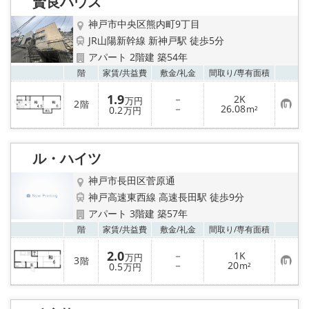
賢良ハウス
録
神戸市中央区熊内町9丁目
JR山陽新幹線 新神戸駅 徒歩5分
アパート 2階建 築54年
お気
階
家賃/
共益費
敷金/
礼金
間取り/
専有面積
1.9
－
2K
万円
2
階
お
－
26.08
0.2
m²
万円
気
に
入
り
ル・ハイツ
登
録
神戸市長田区菅原通
神戸高速東西線 高速長田駅 徒歩9分
アパート 3階建 築57年
お気
階
家賃/
共益費
敷金/
礼金
間取り/
専有面積
2.0
－
1K
万円
3
階
お
－
20
0.5
m²
万円
気
に
入
り