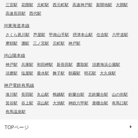
三宮駅
花隈駅
元町駅
西元町駅
高速神戸駅
新開地駅
大開駅
高速長田駅
西代駅
JR東海道本線
さくら夙川駅
芦屋駅
甲南山手駅
摂津本山駅
住吉駅
六甲道駅
摩耶駅
灘駅
三ノ宮駅
元町駅
神戸駅
JR山陽本線
神戸駅
兵庫駅
和田岬駅
新長田駅
鷹取駅
須磨海浜公園駅
須磨駅
塩屋駅
垂水駅
舞子駅
朝霧駅
明石駅
大久保駅
神戸電鉄有馬線
湊川駅
長田駅
丸山駅
鵯越駅
鈴蘭台駅
北鈴蘭台駅
山の街駅
箕谷駅
谷上駅
花山駅
大池駅
神鉄六甲駅
唐櫃台駅
有馬口駅
有馬温泉駅
TOPページ