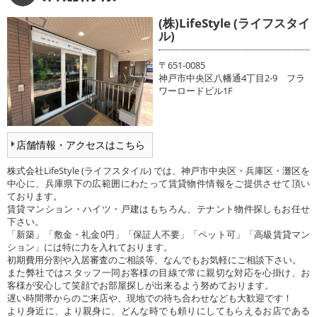
(株)LifeStyle (ライフスタイ
ル)
〒651-0085
神戸市中央区八幡通4丁目2-9 フラ
ワーロードビル1F
店舗情報・アクセスはこちら
株式会社LifeStyle (ライフスタイル) では、神戸市中央区・兵庫区・灘区を
中心に、兵庫県下の広範囲にわたって賃貸物件情報をご提供させて頂い
ております。
賃貸マンション・ハイツ・戸建はもちろん、テナント物件探しもお任せ
下さい。
「新築」「敷金・礼金0円」「保証人不要」「ペット可」「高級賃貸マン
ション」には特に力を入れております。
初期費用分割や入居審査のご相談等、なんでもお気軽にご相談下さい。
また弊社ではスタッフ一同お客様の目線で常に親切な対応を心掛け、お
客様が安心して笑顔でお部屋探しが出来るよう努めております。
遅い時間帯からのご来店や、現地での待ち合わせなども大歓迎です！
より身近に、より親身に、どんな時でも頼りにしてもらえるお店である