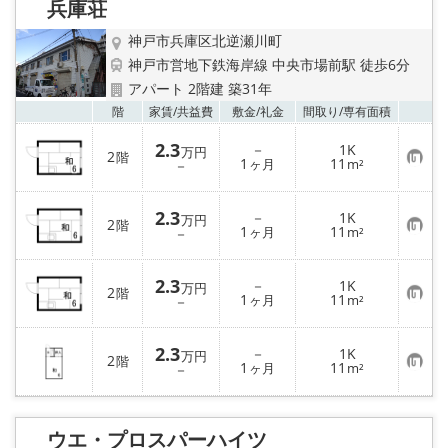
兵庫荘
登
録
神戸市兵庫区北逆瀬川町
神戸市営地下鉄海岸線 中央市場前駅 徒歩6分
アパート 2階建 築31年
お気
階
家賃/
共益費
敷金/
礼金
間取り/
専有面積
2.3
－
1K
万円
2
階
お
1
11
－
ヶ月
m²
気
に
入
2.3
－
1K
り
万円
2
階
お
1
11
登
－
ヶ月
m²
気
録
に
入
2.3
－
1K
り
万円
2
階
お
1
11
登
－
ヶ月
m²
気
録
に
入
2.3
－
1K
り
万円
2
階
お
1
11
登
－
ヶ月
m²
気
録
に
入
り
ウエ・プロスパーハイツ
登