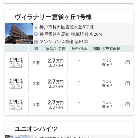
に
入
り
ヴィラナリー雲雀ヶ丘1号棟
登
録
神戸市長田区雲雀ヶ丘3丁目
神戸電鉄有馬線 鵯越駅 徒歩20分
マンション 4階建 築61年
お気
階
家賃/
共益費
敷金/
礼金
間取り/
専有面積
2.7
－
1DK
万円
2
階
お
－
30
0.3
m²
万円
気
に
入
2.7
－
1DK
り
万円
2
階
お
－
30
登
0.3
m²
万円
気
録
に
入
2.7
－
1DK
り
万円
3
階
お
－
30
登
0.3
m²
万円
気
録
に
入
り
ユニオンハイツ
登
録