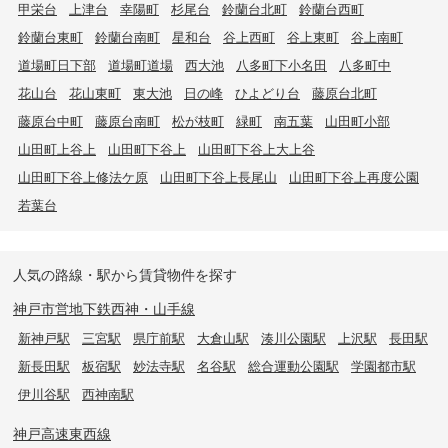
甲栄台
上津台
幸陽町
杉尾台
鈴蘭台北町
鈴蘭台西町
鈴蘭台東町
鈴蘭台南町
星和台
谷上西町
谷上東町
谷上南町
道場町日下部
道場町道場
西大池
八多町下小名田
八多町中
花山台
花山東町
東大池
日の峰
ひよどり台
藤原台北町
藤原台中町
藤原台南町
松が枝町
緑町
南五葉
山田町小部
山田町上谷上
山田町下谷上
山田町下谷上大上谷
山田町下谷上修法ケ原
山田町下谷上長尾山
山田町下谷上再度公園
若葉台
人気の路線・駅から賃貸物件を探す
神戸市営地下鉄西神・山手線
新神戸駅
三宮駅
県庁前駅
大倉山駅
湊川公園駅
上沢駅
長田駅
新長田駅
板宿駅
妙法寺駅
名谷駅
総合運動公園駅
学園都市駅
伊川谷駅
西神南駅
神戸高速東西線