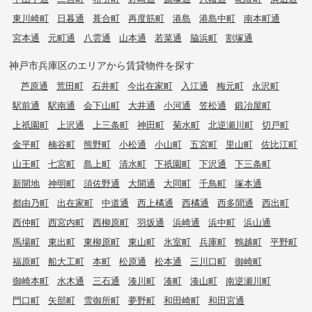
東川崎町
日暮通
葺合町
再度筋町
港島
港島中町
南本町通
宮本通
元町通
八雲通
山本通
若菜通
脇浜町
割塚通
神戸市兵庫区のエリアから賃貸物件を探す
芦原通
荒田町
石井町
今出在家町
入江通
梅元町
永沢町
駅前通
駅南通
会下山町
大井通
小河通
笠松通
鍛冶屋町
上祇園町
上沢通
上三条町
神田町
菊水町
北逆瀬川町
切戸町
金平町
楠谷町
熊野町
小松通
小山町
五宮町
里山町
佐比江町
山王町
七宮町
島上町
清水町
下祇園町
下沢通
下三条町
新開地
神明町
須佐野通
大開通
大同町
千鳥町
塚本通
都由乃町
出在家町
中道通
西上橘通
西橘通
西多聞通
西出町
西仲町
西宮内町
西柳原町
羽坂通
浜崎通
浜中町
浜山通
馬場町
東出町
東柳原町
東山町
氷室町
兵庫町
鵯越町
平野町
福原町
船大工町
本町
松原通
松本通
三川口町
御崎町
御崎本町
水木通
三石通
湊川町
湊町
湊山町
南逆瀬川町
門口町
矢部町
雪御所町
夢野町
和田崎町
和田宮通