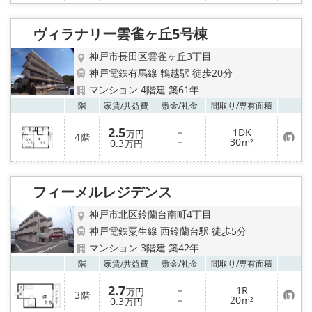
に
入
り
ヴィラナリー雲雀ヶ丘5号棟
登
録
神戸市長田区雲雀ヶ丘3丁目
神戸電鉄有馬線 鵯越駅 徒歩20分
マンション 4階建 築61年
お気
階
家賃/
共益費
敷金/
礼金
間取り/
専有面積
2.5
－
1DK
万円
4
階
お
－
30
0.3
m²
万円
気
に
入
り
フィーメルレジデンス
登
録
神戸市北区鈴蘭台南町4丁目
神戸電鉄粟生線 西鈴蘭台駅 徒歩5分
マンション 3階建 築42年
お気
階
家賃/
共益費
敷金/
礼金
間取り/
専有面積
2.7
－
1R
万円
3
階
お
－
20
0.3
m²
万円
気