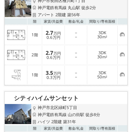
神戸市長田区檜川町1丁目
神戸電鉄有馬線 丸山駅 徒歩2分
アパート 2階建 築56年
お気
階
家賃/
共益費
敷金/
礼金
間取り/
専有面積
2.7
－
3DK
万円
1
階
お
－
30
0.6
m²
万円
気
に
入
2.7
－
3DK
り
万円
2
階
お
－
30
登
0.6
m²
万円
気
録
に
入
3.5
－
3DK
り
万円
1
階
お
－
50
登
0.3
m²
万円
気
録
に
入
り
シティハイムサンセット
登
録
神戸市北区緑町5丁目
神戸電鉄有馬線 山の街駅 徒歩8分
ハイツ 2階建 築31年
お気
階
家賃/
共益費
敷金/
礼金
間取り/
専有面積