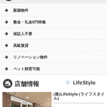
新築物件
敷金・礼金0円特集
保証人不要
高級賃貸
リノベーション物件
ペット飼育可能
店舗情報
(株)LifeStyle (ライフスタイ
ル)