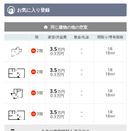
お気に入り
登録
同じ建物の他の空室
階
家賃/
共益費
敷金/
礼金
間取り/
専有面積
3.5
－
1R
万円
2
階
－
18
0.3
m²
万円
3.5
－
1R
万円
2
階
－
18
0.3
m²
万円
3.5
－
1R
万円
3
階
－
18
0.3
m²
万円
3.5
－
1R
万円
3
階
－
18
0.3
m²
万円