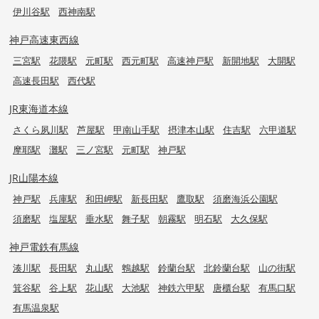
伊川谷駅
西神南駅
神戸高速東西線
三宮駅
花隈駅
元町駅
西元町駅
高速神戸駅
新開地駅
大開駅
高速長田駅
西代駅
JR東海道本線
さくら夙川駅
芦屋駅
甲南山手駅
摂津本山駅
住吉駅
六甲道駅
摩耶駅
灘駅
三ノ宮駅
元町駅
神戸駅
JR山陽本線
神戸駅
兵庫駅
和田岬駅
新長田駅
鷹取駅
須磨海浜公園駅
須磨駅
塩屋駅
垂水駅
舞子駅
朝霧駅
明石駅
大久保駅
神戸電鉄有馬線
湊川駅
長田駅
丸山駅
鵯越駅
鈴蘭台駅
北鈴蘭台駅
山の街駅
箕谷駅
谷上駅
花山駅
大池駅
神鉄六甲駅
唐櫃台駅
有馬口駅
有馬温泉駅