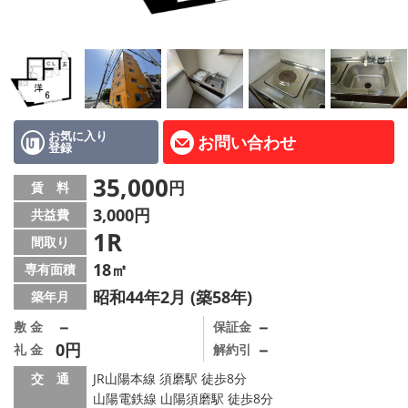
路線·駅から探す
地域から探す
地図から探す
店舗情報·アクセス
お気に入り
お問い合わせ
登録
会社概要
35,000
円
賃 料
3,000円
共益費
メールでお問い合わせ
1R
間取り
18㎡
専有面積
昭和44年2月 (築58年)
築年月
－
－
敷 金
保証金
0円
－
礼 金
解約引
交 通
JR山陽本線 須磨駅 徒歩8分
山陽電鉄線 山陽須磨駅 徒歩8分