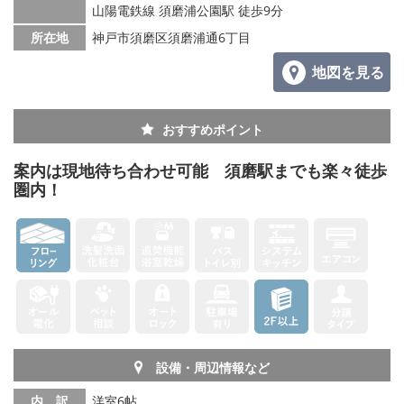
山陽電鉄線 須磨浦公園駅 徒歩9分
所在地
神戸市須磨区須磨浦通6丁目
地図を見る
おすすめポイント
案内は現地待ち合わせ可能 須磨駅までも楽々徒歩
圏内！
設備・周辺情報など
内 訳
洋室6帖