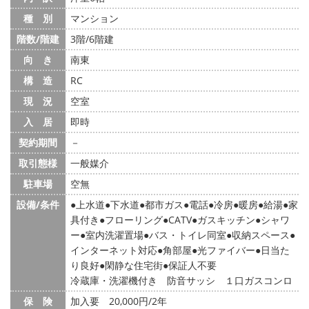
種 別
マンション
階数/階建
3階/6階建
向 き
南東
構 造
RC
現 況
空室
入 居
即時
契約期間
－
取引態様
一般媒介
駐車場
空無
設備/条件
上水道
下水道
都市ガス
電話
冷房
暖房
給湯
家
具付き
フローリング
CATV
ガスキッチン
シャワ
ー
室内洗濯置場
バス・トイレ同室
収納スペース
インターネット対応
角部屋
光ファイバー
日当た
り良好
閑静な住宅街
保証人不要
冷蔵庫・洗濯機付き 防音サッシ １口ガスコンロ
保 険
加入要 20,000円/2年