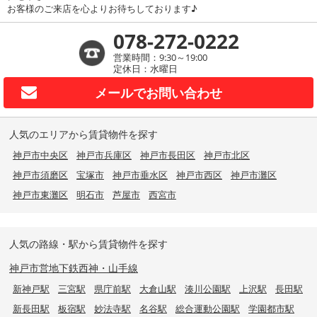
お客様のご来店を心よりお待ちしております♪
078-272-0222
営業時間：9:30～19:00
定休日：水曜日
メールで
お問い合わせ
人気のエリアから賃貸物件を探す
神戸市中央区
神戸市兵庫区
神戸市長田区
神戸市北区
神戸市須磨区
宝塚市
神戸市垂水区
神戸市西区
神戸市灘区
神戸市東灘区
明石市
芦屋市
西宮市
人気の路線・駅から賃貸物件を探す
神戸市営地下鉄西神・山手線
新神戸駅
三宮駅
県庁前駅
大倉山駅
湊川公園駅
上沢駅
長田駅
新長田駅
板宿駅
妙法寺駅
名谷駅
総合運動公園駅
学園都市駅