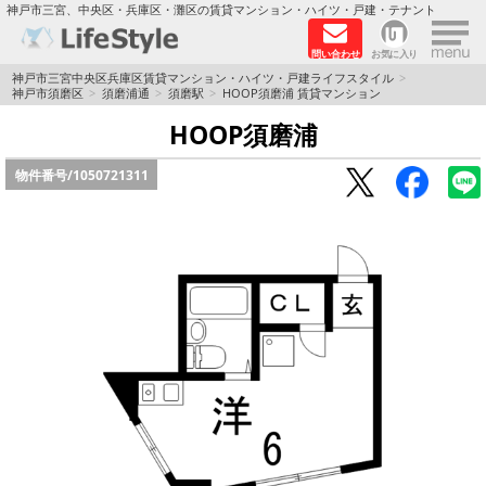
×
神戸市三宮、中央区・兵庫区・灘区の賃貸マンション・ハイツ・戸建・テナント
問い合わせ
お気に入り
TOPページ
神戸市三宮中央区兵庫区賃貸マンション・ハイツ・戸建ライフスタイル
神戸市須磨区
須磨浦通
須磨駅
HOOP須磨浦 賃貸マンション
神戸の単身向けマンション特集
HOOP須磨浦
物件番号/
1050721311
新築物件
敷金·礼金0円特集
保証人不要
高級賃貸
リノベーション物件
ペット飼育可能