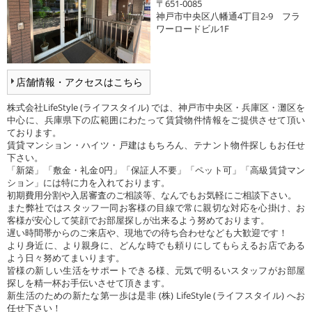
〒651-0085
神戸市中央区八幡通4丁目2-9 フラ
ワーロードビル1F
店舗情報・アクセスはこちら
株式会社LifeStyle (ライフスタイル) では、神戸市中央区・兵庫区・灘区を
中心に、兵庫県下の広範囲にわたって賃貸物件情報をご提供させて頂い
ております。
賃貸マンション・ハイツ・戸建はもちろん、テナント物件探しもお任せ
下さい。
「新築」「敷金・礼金0円」「保証人不要」「ペット可」「高級賃貸マン
ション」には特に力を入れております。
初期費用分割や入居審査のご相談等、なんでもお気軽にご相談下さい。
また弊社ではスタッフ一同お客様の目線で常に親切な対応を心掛け、お
客様が安心して笑顔でお部屋探しが出来るよう努めております。
遅い時間帯からのご来店や、現地での待ち合わせなども大歓迎です！
より身近に、より親身に、どんな時でも頼りにしてもらえるお店である
よう日々努めてまいります。
皆様の新しい生活をサポートできる様、元気で明るいスタッフがお部屋
探しを精一杯お手伝いさせて頂きます。
新生活のための新たな第一歩は是非 (株) LifeStyle (ライフスタイル) へお
任せ下さい！