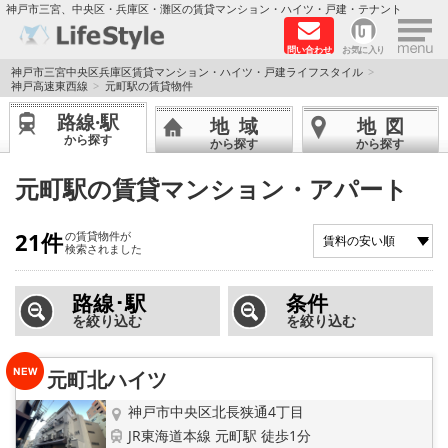
×
神戸市三宮、中央区・兵庫区・灘区の賃貸マンション・ハイツ・戸建・テナント
問い合わせ
お気に入り
TOPページ
神戸市三宮中央区兵庫区賃貸マンション・ハイツ・戸建ライフスタイル
神戸高速東西線
元町駅の賃貸物件
神戸の単身向けマンション特集
路線·駅
地域
地図
から探す
から探す
から探す
新築物件
元町駅の賃貸マンション・アパート
敷金·礼金0円特集
21件
の賃貸物件が
検索されました
保証人不要
路線･駅
条件
高級賃貸
を絞り込む
を絞り込む
リノベーション物件
元町北ハイツ
ペット飼育可能
神戸市中央区北長狭通4丁目
JR東海道本線 元町駅 徒歩1分