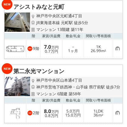
り
アシストみなと元町
登
録
神戸市中央区元町通4丁目
JR東海道本線 元町駅 徒歩5分
マンション 13階建 築11年
お気
階
家賃/
共益費
敷金/
礼金
間取り/
専有面積
7.0
－
1K
万円
9
階
お
1
26.99
0.7
ヶ月
m²
万円
気
に
入
り
第二永光マンション
登
録
神戸市中央区山本通4丁目
神戸市営地下鉄西神・山手線 県庁前駅 徒歩7分
マンション 6階建 築58年
お気
階
家賃/
共益費
敷金/
礼金
間取り/
専有面積
8.0
5.0
1LDK
万円
万円
2
階
お
15.0
36
0.8
万円
m²
万円
気
に
入