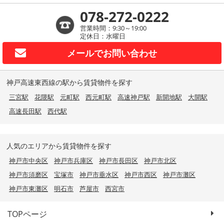
078-272-0222
営業時間：9:30～19:00
定休日：水曜日
メールで
お問い合わせ
神戸高速東西線の駅から賃貸物件を探す
三宮駅
花隈駅
元町駅
西元町駅
高速神戸駅
新開地駅
大開駅
高速長田駅
西代駅
人気のエリアから賃貸物件を探す
神戸市中央区
神戸市兵庫区
神戸市長田区
神戸市北区
神戸市須磨区
宝塚市
神戸市垂水区
神戸市西区
神戸市灘区
神戸市東灘区
明石市
芦屋市
西宮市
TOPページ