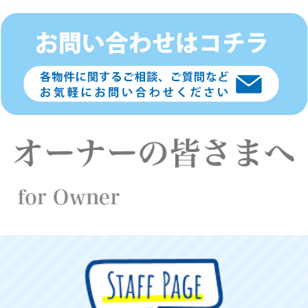
り
登
録