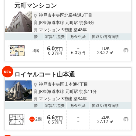
り
元町マンション
登
録
神戸市中央区北長狭通3丁目
JR東海道本線 元町駅 徒歩3分
マンション 5階建 築48年
お気
階
家賃/
共益費
敷金/
礼金
間取り/
専有面積
6.0
－
1DK
万円
3
階
お
6.0
23.22
0.3
万円
m²
万円
気
に
入
り
ロイヤルコート山本通
登
録
神戸市中央区山本通4丁目
JR東海道本線 元町駅 徒歩11分
マンション 3階建 築34年
お気
階
家賃/
共益費
敷金/
礼金
間取り/
専有面積
6.6
－
2DK
万円
2
階
お
－
37.12
0.5
m²
万円
気
に
入