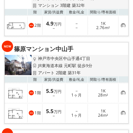
マンション 3階建 築32年
お気
階
家賃/
共益費
敷金/
礼金
間取り/
専有面積
4.9
－
1K
万円
2
階
お
－
2.76
－
m²
気
に
入
り
篠原マンション中山手
登
録
神戸市中央区中山手通4丁目
JR東海道本線 元町駅 徒歩9分
アパート 2階建 築31年
お気
階
家賃/
共益費
敷金/
礼金
間取り/
専有面積
5.5
－
1K
万円
1
階
お
1
28
－
ヶ月
m²
気
に
入
5.5
－
1K
り
万円
1
階
お
1
24
登
－
ヶ月
m²
気
録
に
入
り