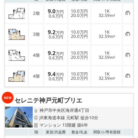
9.0
10.0
1K
万円
万円
2
階
お
20.0
32.59
0.6
万円
m²
万円
気
に
入
9.2
10.0
1K
り
万円
万円
3
階
お
20.0
32.59
登
0.6
万円
m²
万円
気
録
に
入
9.2
10.0
1K
り
万円
万円
4
階
お
20.0
32.59
登
0.6
万円
m²
万円
気
録
に
入
9.4
10.0
1K
り
万円
万円
4
階
お
20.0
32.59
登
0.6
万円
m²
万円
気
録
に
入
り
セレニテ神戸元町プリエ
登
録
神戸市中央区海岸通4丁目
JR東海道本線 元町駅 徒歩10分
マンション 15階建 築6年
お気
階
家賃/
共益費
敷金/
礼金
間取り/
専有面積