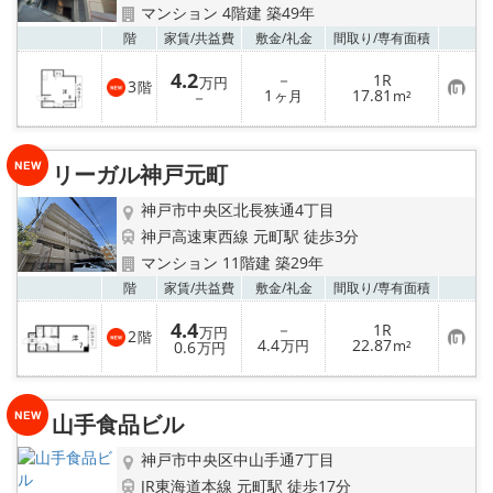
路線·駅から探す
マンション 4階建 築49年
お気
階
家賃/
共益費
敷金/
礼金
間取り/
専有面積
地域から探す
4.2
－
1R
万円
3
階
お
1
17.81
－
ヶ月
m²
地図から探す
気
に
入
り
店舗情報·アクセス
リーガル神戸元町
登
録
神戸市中央区北長狭通4丁目
会社概要
神戸高速東西線 元町駅 徒歩3分
マンション 11階建 築29年
メールでお問い合わせ
お気
階
家賃/
共益費
敷金/
礼金
間取り/
専有面積
4.4
－
1R
万円
2
階
お
4.4
22.87
0.6
万円
m²
万円
気
に
入
り
山手食品ビル
登
録
神戸市中央区中山手通7丁目
JR東海道本線 元町駅 徒歩17分