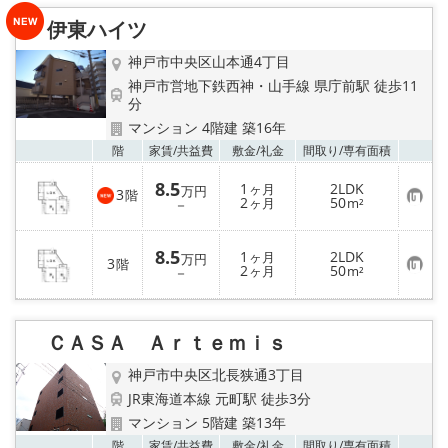
り
伊東ハイツ
登
録
神戸市中央区山本通4丁目
神戸市営地下鉄西神・山手線 県庁前駅 徒歩11
分
マンション 4階建 築16年
お気
階
家賃/
共益費
敷金/
礼金
間取り/
専有面積
8.5
1
2LDK
ヶ月
万円
3
階
お
2
50
－
ヶ月
m²
気
に
入
8.5
1
2LDK
り
ヶ月
万円
3
階
お
2
50
登
－
ヶ月
m²
気
録
に
入
り
ＣＡＳＡ Ａｒｔｅｍｉｓ
登
録
神戸市中央区北長狭通3丁目
JR東海道本線 元町駅 徒歩3分
マンション 5階建 築13年
お気
階
家賃/
共益費
敷金/
礼金
間取り/
専有面積