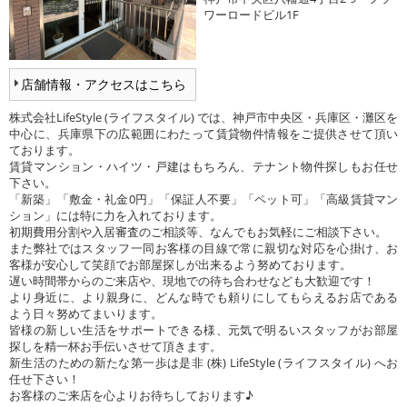
ワーロードビル1F
店舗情報・アクセスはこちら
株式会社LifeStyle (ライフスタイル) では、神戸市中央区・兵庫区・灘区を
中心に、兵庫県下の広範囲にわたって賃貸物件情報をご提供させて頂い
ております。
賃貸マンション・ハイツ・戸建はもちろん、テナント物件探しもお任せ
下さい。
「新築」「敷金・礼金0円」「保証人不要」「ペット可」「高級賃貸マン
ション」には特に力を入れております。
初期費用分割や入居審査のご相談等、なんでもお気軽にご相談下さい。
また弊社ではスタッフ一同お客様の目線で常に親切な対応を心掛け、お
客様が安心して笑顔でお部屋探しが出来るよう努めております。
遅い時間帯からのご来店や、現地での待ち合わせなども大歓迎です！
より身近に、より親身に、どんな時でも頼りにしてもらえるお店である
よう日々努めてまいります。
皆様の新しい生活をサポートできる様、元気で明るいスタッフがお部屋
探しを精一杯お手伝いさせて頂きます。
新生活のための新たな第一歩は是非 (株) LifeStyle (ライフスタイル) へお
任せ下さい！
お客様のご来店を心よりお待ちしております♪