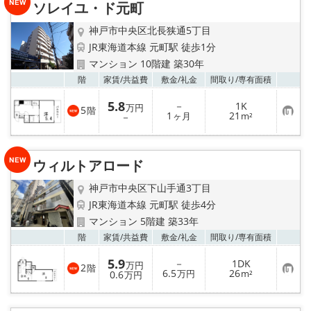
ソレイユ・ド元町
登
録
神戸市中央区北長狭通5丁目
JR東海道本線 元町駅 徒歩1分
マンション 10階建 築30年
お気
階
家賃/
共益費
敷金/
礼金
間取り/
専有面積
5.8
－
1K
万円
5
階
お
1
21
－
ヶ月
m²
気
に
入
り
ウィルトアロード
登
録
神戸市中央区下山手通3丁目
JR東海道本線 元町駅 徒歩4分
マンション 5階建 築33年
お気
階
家賃/
共益費
敷金/
礼金
間取り/
専有面積
5.9
－
1DK
万円
2
階
お
6.5
26
0.6
万円
m²
万円
気
に
入