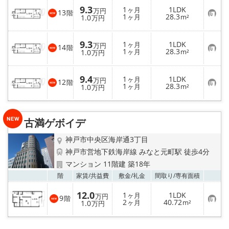
9.3
1
1LDK
ヶ月
万円
13
階
お
1
28.3
1.0
ヶ月
m²
万円
気
に
入
9.3
1
1LDK
り
ヶ月
万円
14
階
お
1
28.3
登
1.0
ヶ月
m²
万円
気
録
に
入
9.4
1
1LDK
り
ヶ月
万円
12
階
お
1
28.3
登
1.0
ヶ月
m²
万円
気
録
に
入
り
古満ゲボイデ
登
録
神戸市中央区海岸通3丁目
神戸市営地下鉄海岸線 みなと元町駅 徒歩4分
マンション 11階建 築18年
お気
階
家賃/
共益費
敷金/
礼金
間取り/
専有面積
12.0
1
1LDK
ヶ月
万円
9
階
お
2
40.72
1.0
ヶ月
m²
万円
気
に
入