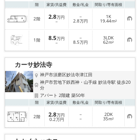
お気
階
家賃/
共益費
敷金/
礼金
間取り/
専有面積
2.8
－
1K
万円
2
階
お
2.8
19.44
－
万円
m²
気
に
入
8.5
－
3LDK
り
万円
1
階
お
8.5
62
登
－
万円
m²
気
録
に
入
り
カーサ妙法寺
登
録
神戸市須磨区妙法寺津江田
神戸市営地下鉄西神・山手線 妙法寺駅 徒歩20
分
アパート 2階建 築50年
お気
階
家賃/
共益費
敷金/
礼金
間取り/
専有面積
2.8
－
2DK
万円
2
階
お
－
35
0.2
m²
万円
気
に
入
り