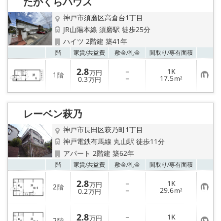
たかくらハウス
登
録
神戸市須磨区高倉台1丁目
JR山陽本線 須磨駅 徒歩25分
ハイツ 2階建 築41年
お気
階
家賃/
共益費
敷金/
礼金
間取り/
専有面積
2.8
－
1K
万円
1
階
お
－
17.5
0.3
m²
万円
気
に
入
り
レーベン萩乃
登
録
神戸市長田区萩乃町1丁目
神戸電鉄有馬線 丸山駅 徒歩11分
アパート 2階建 築62年
お気
階
家賃/
共益費
敷金/
礼金
間取り/
専有面積
2.8
－
1K
万円
2
階
お
－
29.6
0.2
m²
万円
気
に
入
2.8
－
1K
り
万円
2
階