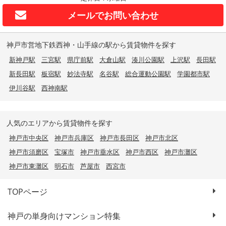
メールで
お問い合わせ
神戸市営地下鉄西神・山手線の駅から賃貸物件を探す
新神戸駅
三宮駅
県庁前駅
大倉山駅
湊川公園駅
上沢駅
長田駅
新長田駅
板宿駅
妙法寺駅
名谷駅
総合運動公園駅
学園都市駅
伊川谷駅
西神南駅
人気のエリアから賃貸物件を探す
神戸市中央区
神戸市兵庫区
神戸市長田区
神戸市北区
神戸市須磨区
宝塚市
神戸市垂水区
神戸市西区
神戸市灘区
神戸市東灘区
明石市
芦屋市
西宮市
TOPページ
神戸の単身向けマンション特集