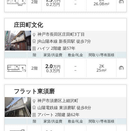
万円
2
階
お
－
26.08
0.2
m²
万円
気
に
入
り
庄田町文化
登
録
神戸市長田区庄田町3丁目
JR山陽本線 新長田駅 徒歩7分
ハイツ 2階建 築57年
お気
階
家賃/
共益費
敷金/
礼金
間取り/
専有面積
2.0
－
2K
万円
2
階
お
－
25
0.3
m²
万円
気
に
入
り
フラット東須磨
登
録
神戸市須磨区上細沢町
山陽電鉄線 東須磨駅 徒歩8分
アパート 2階建 築62年
お気
階
家賃/
共益費
敷金/
礼金
間取り/
専有面積