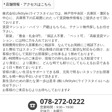
店舗情報・アクセスはこちら
株式会社LifeStyle (ライフスタイル) では、神戸市中央区・兵庫区・灘区を
中心に、兵庫県下の広範囲にわたって賃貸物件情報をご提供させて頂い
ております。
賃貸マンション・ハイツ・戸建はもちろん、テナント物件探しもお任せ
下さい。
「新築」「敷金・礼金0円」「保証人不要」「ペット可」「高級賃貸マン
ション」には特に力を入れております。
初期費用分割や入居審査のご相談等、なんでもお気軽にご相談下さい。
また弊社ではスタッフ一同お客様の目線で常に親切な対応を心掛け、お
客様が安心して笑顔でお部屋探しが出来るよう努めております。
遅い時間帯からのご来店や、現地での待ち合わせなども大歓迎です！
より身近に、より親身に、どんな時でも頼りにしてもらえるお店である
よう日々努めてまいります。
皆様の新しい生活をサポートできる様、元気で明るいスタッフがお部屋
探しを精一杯お手伝いさせて頂きます。
新生活のための新たな第一歩は是非 (株) LifeStyle (ライフスタイル) へお
任せ下さい！
お客様のご来店を心よりお待ちしております♪
078-272-0222
営業時間：9:30～19:00
定休日：水曜日