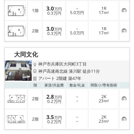
に
入
3.0
－
1R
り
万円
1
階
お
5.0
17
登
0.3
万円
m²
万円
気
録
に
入
3.0
－
1R
り
万円
2
階
お
5.0
17
登
0.3
万円
m²
万円
気
録
に
入
り
大同文化
登
録
神戸市兵庫区大同町3丁目
神戸高速南北線 湊川駅 徒歩11分
アパート 2階建 築47年
お気
階
家賃/
共益費
敷金/
礼金
間取り/
専有面積
2.8
－
2K
万円
2
階
お
－
23
0.2
m²
万円
気
に
入
3.5
－
2K
り
万円
2
階
お
－
23
登
0.2
m²
万円
気
録
に
入