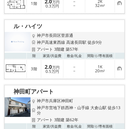
2.0
－
2K
万円
1
階
お
－
32
0.3
m²
万円
気
に
入
り
ル・ハイツ
登
録
神戸市長田区菅原通
神戸高速東西線 高速長田駅 徒歩9分
アパート 3階建 築57年
お気
階
家賃/
共益費
敷金/
礼金
間取り/
専有面積
2.0
－
1K
万円
3
階
お
－
20
0.5
m²
万円
気
に
入
り
神田町アパート
登
録
神戸市兵庫区神田町
神戸市営地下鉄西神・山手線 大倉山駅 徒歩13
分
アパート 3階建 築62年
お気
階
家賃/
共益費
敷金/
礼金
間取り/
専有面積