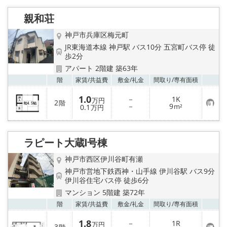
路線·駅から探す
親和荘
地域から探す
神戸市兵庫区梅元町
JR東海道本線 神戸駅 バス10分 五宮町バス停 徒
地図から探す
歩2分
アパート 2階建 築63年
店舗情報·アクセス
お気
階
家賃/
共益費
敷金/
礼金
間取り/
専有面積
1.0
会社概要
－
1K
万円
2
階
お
－
9
0.1
m²
万円
気
に
メールでお問い合わせ
入
り
ラピート大蔵Ⅰ号棟
登
録
神戸市西区伊川谷町有瀬
神戸市営地下鉄西神・山手線 伊川谷駅 バス9分
伊川谷住宅バス停 徒歩6分
マンション 5階建 築72年
お気
階
家賃/
共益費
敷金/
礼金
間取り/
専有面積
1.8
－
1R
万円
3