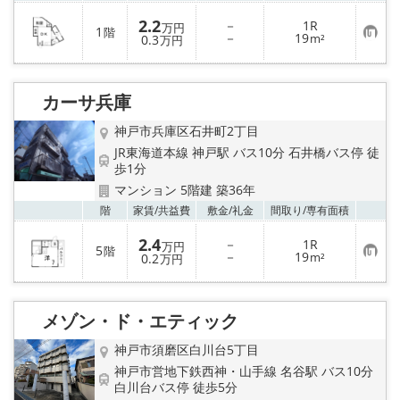
2.2
－
1R
万円
1
階
お
－
19
0.3
m²
万円
気
に
入
り
カーサ兵庫
登
録
神戸市兵庫区石井町2丁目
JR東海道本線 神戸駅 バス10分 石井橋バス停 徒
歩1分
マンション 5階建 築36年
お気
階
家賃/
共益費
敷金/
礼金
間取り/
専有面積
2.4
－
1R
万円
5
階
お
－
19
0.2
m²
万円
気
に
入
り
メゾン・ド・エティック
登
録
神戸市須磨区白川台5丁目
神戸市営地下鉄西神・山手線 名谷駅 バス10分
白川台バス停 徒歩5分