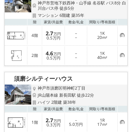
神戸市営地下鉄西神・山手線 名谷駅 バス8分 白
川台バス停 徒歩5分
マンション 6階建 築35年
お気
階
家賃/
共益費
敷金/
礼金
間取り/
専有面積
2.7
－
1K
万円
4
階
お
－
20
0.5
m²
万円
気
に
入
4.6
－
1K
り
万円
2
階
お
－
40
登
0.5
m²
万円
気
録
に
入
り
須磨シルティーハウス
登
録
神戸市須磨区明神町2丁目
JR山陽本線 新長田駅 徒歩22分
ハイツ 2階建 築38年
お気
階
家賃/
共益費
敷金/
礼金
間取り/
専有面積
2.7
－
1R
万円
1
階
お
5.0
17
0.3
万円
m²
万円
気