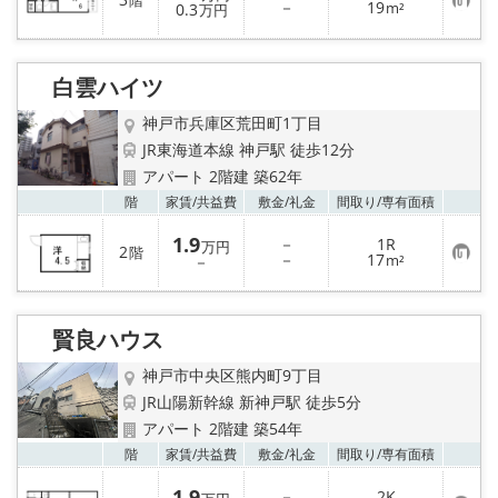
階
お
－
19
0.3
m²
万円
気
に
入
り
白雲ハイツ
登
録
神戸市兵庫区荒田町1丁目
JR東海道本線 神戸駅 徒歩12分
アパート 2階建 築62年
お気
階
家賃/
共益費
敷金/
礼金
間取り/
専有面積
1.9
－
1R
万円
2
階
お
－
17
－
m²
気
に
入
り
賢良ハウス
登
録
神戸市中央区熊内町9丁目
JR山陽新幹線 新神戸駅 徒歩5分
アパート 2階建 築54年
お気
階
家賃/
共益費
敷金/
礼金
間取り/
専有面積
1.9
－
2K