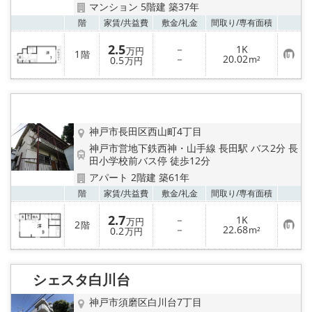
マンション 5階建 築37年
お気
階
家賃/
共益費
敷金/
礼金
間取り/
専有面積
2.5
－
1K
万円
1
階
お
－
20.02
0.5
m²
万円
気
に
入
り
登
録
神戸市長田区西山町4丁目
神戸市営地下鉄西神・山手線 長田駅 バス2分 長
田小学校前バス停 徒歩12分
アパート 2階建 築61年
お気
階
家賃/
共益費
敷金/
礼金
間取り/
専有面積
2.7
－
1K
万円
2
階
お
－
22.68
0.2
m²
万円
気
に
入
り
シェスタ白川台
登
録
神戸市須磨区白川台7丁目