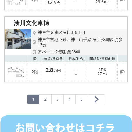
お
－
29.6
登
0.2
m²
万円
気
録
に
入
り
湊川文化東棟
登
録
神戸市兵庫区湊川町6丁目
神戸市営地下鉄西神・山手線 湊川公園駅 徒歩
13分
アパート 2階建 築68年
お気
階
家賃/
共益費
敷金/
礼金
間取り/
専有面積
2.8
－
1DK
万円
2
階
お
－
27
－
m²
気
に
入
り
登
録
1
2
3
4
5