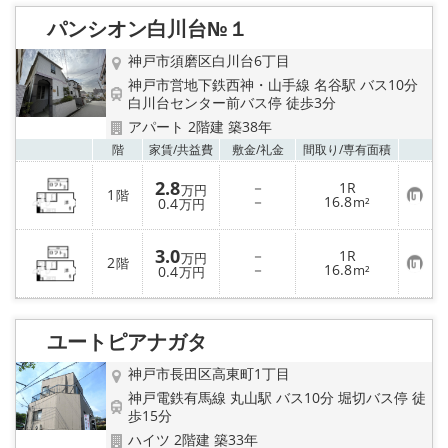
り
パンシオン白川台№１
登
録
神戸市須磨区白川台6丁目
神戸市営地下鉄西神・山手線 名谷駅 バス10分
白川台センター前バス停 徒歩3分
アパート 2階建 築38年
お気
階
家賃/
共益費
敷金/
礼金
間取り/
専有面積
2.8
－
1R
万円
1
階
お
－
16.8
0.4
m²
万円
気
に
入
3.0
－
1R
り
万円
2
階
お
－
16.8
登
0.4
m²
万円
気
録
に
入
り
ユートピアナガタ
登
録
神戸市長田区高東町1丁目
神戸電鉄有馬線 丸山駅 バス10分 堀切バス停 徒
歩15分
ハイツ 2階建 築33年