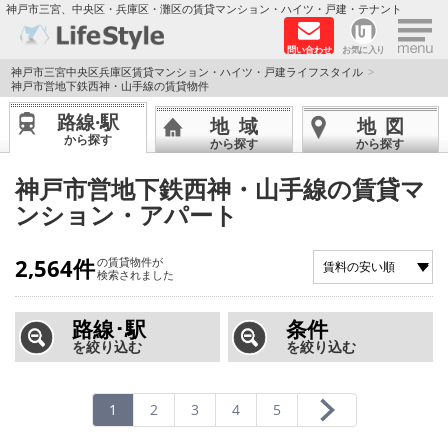
×
神戸市三宮、中央区・兵庫区・灘区の賃貸マンション・ハイツ・戸建・テナント
問い合わせ
お気に入り
TOPページ
神戸市三宮中央区兵庫区賃貸マンション・ハイツ・戸建ライフスタイル
神戸市営地下鉄西神・山手線の賃貸物件
神戸の単身向けマンション特集
路線·駅
地域
地図
から探す
から探す
から探す
新築物件
神戸市営地下鉄西神・山手線の賃貸マ
ンション・アパート
敷金·礼金0円特集
保証人不要
2,564件
の賃貸物件が
検索されました
高級賃貸
路線･駅
条件
を絞り込む
を絞り込む
リノベーション物件
ペット飼育可能
1
2
3
4
5