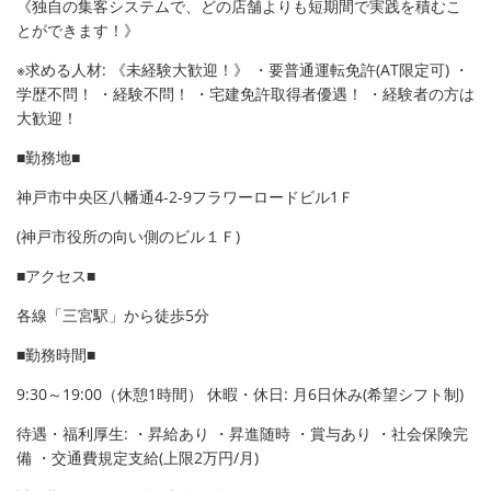
路線·駅から探す
《独自の集客システムで、どの店舗よりも短期間で実践を積むこ
とができます！》
地域から探す
※求める人材: 《未経験大歓迎！》 ・要普通運転免許(AT限定可) ・
学歴不問！ ・経験不問！ ・宅建免許取得者優遇！ ・経験者の方は
地図から探す
大歓迎！
■勤務地■
店舗情報·アクセス
神戸市中央区八幡通
4-2-9
フラワーロードビル
1
Ｆ
会社概要
(
神戸市役所の向い側のビル１Ｆ
)
メールでお問い合わせ
■アクセス■
各線「三宮駅」から徒歩5分
■勤務時間■
9:30～19:00（休憩1時間） 休暇・休日: 月6日休み(希望シフト制)
待遇・福利厚生: ・昇給あり ・昇進随時 ・賞与あり ・社会保険完
備 ・交通費規定支給(上限2万円/月)