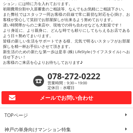
ション」には特に力を入れております。
初期費用分割や入居審査のご相談等、なんでもお気軽にご相談下さい。
また弊社ではスタッフ一同お客様の目線で常に親切な対応を心掛け、お
客様が安心して笑顔でお部屋探しが出来るよう努めております。
遅い時間帯からのご来店や、現地での待ち合わせなども大歓迎です！
より身近に、より親身に、どんな時でも頼りにしてもらえるお店である
よう日々努めてまいります。
皆様の新しい生活をサポートできる様、元気で明るいスタッフがお部屋
探しを精一杯お手伝いさせて頂きます。
新生活のための新たな第一歩は是非 (株) LifeStyle (ライフスタイル) へお
任せ下さい！
お客様のご来店を心よりお待ちしております♪
078-272-0222
営業時間：9:30～19:00
定休日：水曜日
メールで
お問い合わせ
TOPページ
神戸の単身向けマンション特集