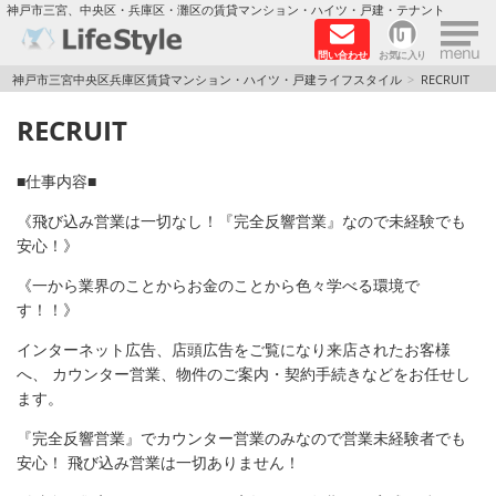
×
神戸市三宮、中央区・兵庫区・灘区の賃貸マンション・ハイツ・戸建・テナント
問い合わせ
お気に入り
TOPページ
神戸市三宮中央区兵庫区賃貸マンション・ハイツ・戸建ライフスタイル
RECRUIT
RECRUIT
神戸の単身向けマンション特集
新築物件
■仕事内容■
《飛び込み営業は一切なし！『完全反響営業』なので未経験でも
敷金·礼金0円特集
安心！》
《一から業界のことからお金のことから色々学べる環境で
保証人不要
す！！》
高級賃貸
インターネット広告、店頭広告をご覧になり来店されたお客様
へ、 カウンター営業、物件のご案内・契約手続きなどをお任せし
リノベーション物件
ます。
『完全反響営業』でカウンター営業のみなので営業未経験者でも
ペット飼育可能
安心！ 飛び込み営業は一切ありません！