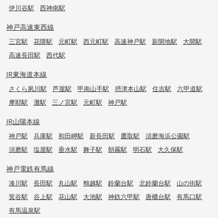
伊川谷駅
西神南駅
神戸高速東西線
三宮駅
花隈駅
元町駅
西元町駅
高速神戸駅
新開地駅
大開駅
高速長田駅
西代駅
JR東海道本線
さくら夙川駅
芦屋駅
甲南山手駅
摂津本山駅
住吉駅
六甲道駅
摩耶駅
灘駅
三ノ宮駅
元町駅
神戸駅
JR山陽本線
神戸駅
兵庫駅
和田岬駅
新長田駅
鷹取駅
須磨海浜公園駅
須磨駅
塩屋駅
垂水駅
舞子駅
朝霧駅
明石駅
大久保駅
神戸電鉄有馬線
湊川駅
長田駅
丸山駅
鵯越駅
鈴蘭台駅
北鈴蘭台駅
山の街駅
箕谷駅
谷上駅
花山駅
大池駅
神鉄六甲駅
唐櫃台駅
有馬口駅
有馬温泉駅