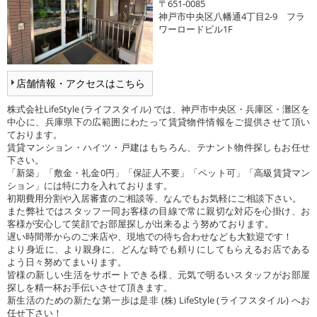
〒651-0085
神戸市中央区八幡通4丁目2-9 フラ
ワーロードビル1F
店舗情報・アクセスはこちら
株式会社LifeStyle (ライフスタイル) では、神戸市中央区・兵庫区・灘区を
中心に、兵庫県下の広範囲にわたって賃貸物件情報をご提供させて頂い
ております。
賃貸マンション・ハイツ・戸建はもちろん、テナント物件探しもお任せ
下さい。
「新築」「敷金・礼金0円」「保証人不要」「ペット可」「高級賃貸マン
ション」には特に力を入れております。
初期費用分割や入居審査のご相談等、なんでもお気軽にご相談下さい。
また弊社ではスタッフ一同お客様の目線で常に親切な対応を心掛け、お
客様が安心して笑顔でお部屋探しが出来るよう努めております。
遅い時間帯からのご来店や、現地での待ち合わせなども大歓迎です！
より身近に、より親身に、どんな時でも頼りにしてもらえるお店である
よう日々努めてまいります。
皆様の新しい生活をサポートできる様、元気で明るいスタッフがお部屋
探しを精一杯お手伝いさせて頂きます。
新生活のための新たな第一歩は是非 (株) LifeStyle (ライフスタイル) へお
任せ下さい！