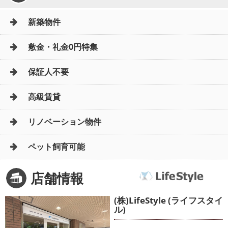
新築物件
敷金・礼金0円特集
保証人不要
高級賃貸
リノベーション物件
ペット飼育可能
店舗情報
(株)LifeStyle (ライフスタイ
ル)