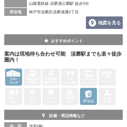
山陽電鉄線 須磨浦公園駅 徒歩9分
所在地
神戸市須磨区須磨浦通6丁目
地図を見る
おすすめポイント
案内は現地待ち合わせ可能 須磨駅までも楽々徒歩
圏内！
設備・周辺情報など
内 訳
洋室6帖