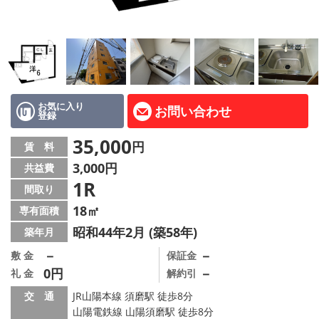
路線·駅から探す
地域から探す
地図から探す
店舗情報·アクセス
お気に入り
お問い合わせ
登録
会社概要
35,000
円
賃 料
3,000円
共益費
メールでお問い合わせ
1R
間取り
18㎡
専有面積
昭和44年2月 (築58年)
築年月
－
－
敷 金
保証金
0円
－
礼 金
解約引
交 通
JR山陽本線 須磨駅 徒歩8分
山陽電鉄線 山陽須磨駅 徒歩8分