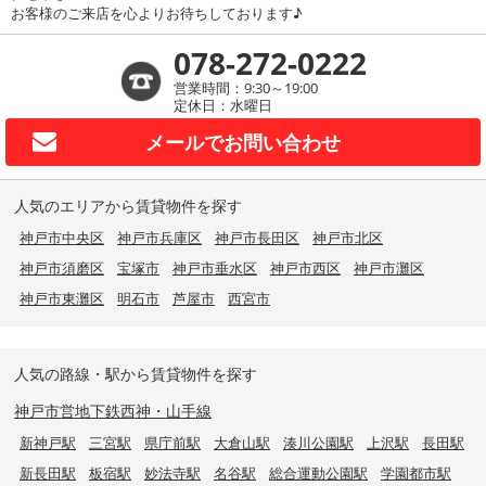
お客様のご来店を心よりお待ちしております♪
078-272-0222
営業時間：9:30～19:00
定休日：水曜日
メールで
お問い合わせ
人気のエリアから賃貸物件を探す
神戸市中央区
神戸市兵庫区
神戸市長田区
神戸市北区
神戸市須磨区
宝塚市
神戸市垂水区
神戸市西区
神戸市灘区
神戸市東灘区
明石市
芦屋市
西宮市
人気の路線・駅から賃貸物件を探す
神戸市営地下鉄西神・山手線
新神戸駅
三宮駅
県庁前駅
大倉山駅
湊川公園駅
上沢駅
長田駅
新長田駅
板宿駅
妙法寺駅
名谷駅
総合運動公園駅
学園都市駅