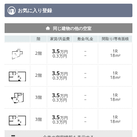
お気に入り
登録
同じ建物の他の空室
階
家賃/
共益費
敷金/
礼金
間取り/
専有面積
3.5
－
1R
万円
2
階
－
18
0.3
m²
万円
3.5
－
1R
万円
2
階
－
18
0.3
m²
万円
3.5
－
1R
万円
3
階
－
18
0.3
m²
万円
3.5
－
1R
万円
3
階
－
18
0.3
m²
万円