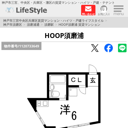
×
神戸市三宮、中央区・兵庫区・灘区の賃貸マンション・ハイツ・戸建・テナント
問い合わせ
お気に入り
TOPページ
神戸市三宮中央区兵庫区賃貸マンション・ハイツ・戸建ライフスタイル
神戸市須磨区
須磨浦通
須磨駅
HOOP須磨浦 賃貸マンション
神戸の単身向けマンション特集
HOOP須磨浦
物件番号/
1120733649
新築物件
敷金·礼金0円特集
保証人不要
高級賃貸
リノベーション物件
ペット飼育可能