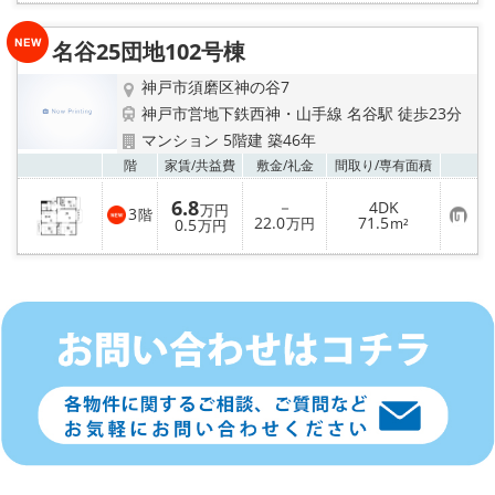
に
入
り
名谷25団地102号棟
登
録
神戸市須磨区神の谷7
神戸市営地下鉄西神・山手線 名谷駅 徒歩23分
マンション 5階建 築46年
お気
階
家賃/
共益費
敷金/
礼金
間取り/
専有面積
6.8
－
4DK
万円
3
階
お
22.0
71.5
0.5
万円
m²
万円
気
に
入
り
登
録