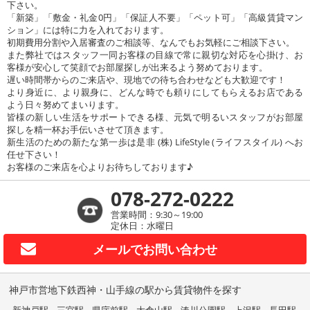
下さい。
「新築」「敷金・礼金0円」「保証人不要」「ペット可」「高級賃貸マン
ション」には特に力を入れております。
初期費用分割や入居審査のご相談等、なんでもお気軽にご相談下さい。
また弊社ではスタッフ一同お客様の目線で常に親切な対応を心掛け、お
客様が安心して笑顔でお部屋探しが出来るよう努めております。
遅い時間帯からのご来店や、現地での待ち合わせなども大歓迎です！
より身近に、より親身に、どんな時でも頼りにしてもらえるお店である
よう日々努めてまいります。
皆様の新しい生活をサポートできる様、元気で明るいスタッフがお部屋
探しを精一杯お手伝いさせて頂きます。
新生活のための新たな第一歩は是非 (株) LifeStyle (ライフスタイル) へお
任せ下さい！
お客様のご来店を心よりお待ちしております♪
078-272-0222
営業時間：9:30～19:00
定休日：水曜日
メールで
お問い合わせ
神戸市営地下鉄西神・山手線の駅から賃貸物件を探す