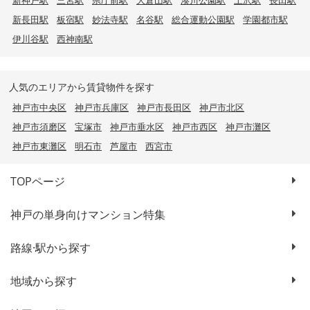
新神戸駅
三宮駅
県庁前駅
大倉山駅
湊川公園駅
上沢駅
長田駅
新長田駅
板宿駅
妙法寺駅
名谷駅
総合運動公園駅
学園都市駅
伊川谷駅
西神南駅
人気のエリアから賃貸物件を探す
神戸市中央区
神戸市兵庫区
神戸市長田区
神戸市北区
神戸市須磨区
宝塚市
神戸市垂水区
神戸市西区
神戸市灘区
神戸市東灘区
明石市
芦屋市
西宮市
TOPページ
神戸の単身向けマンション特集
路線·駅から探す
地域から探す