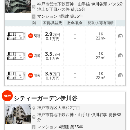
路線·駅から探す
神戸市営地下鉄西神・山手線 伊川谷駅 バス5分
池上５丁目バス停 徒歩5分
地域から探す
マンション 4階建 築35年
お気
階
家賃/
共益費
敷金/
礼金
間取り/
専有面積
地図から探す
2.9
－
1K
万円
3
階
お
－
22
0.1
m²
万円
気
店舗情報·アクセス
に
入
3.5
－
1K
り
万円
2
階
会社概要
お
－
22
登
0.1
m²
万円
気
録
に
入
メールでお問い合わせ
3.5
－
1K
り
万円
4
階
お
－
22
登
0.1
m²
万円
気
録
に
入
り
シティーガーデン伊川谷
登
録
神戸市西区大津和2丁目
神戸市営地下鉄西神・山手線 伊川谷駅 徒歩38
分
マンション 4階建 築35年