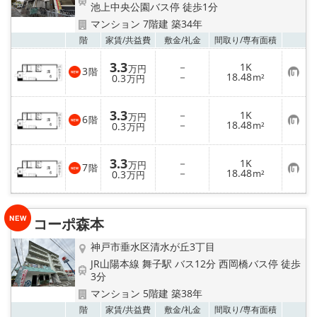
池上中央公園バス停 徒歩1分
マンション 7階建 築34年
お気
階
家賃/
共益費
敷金/
礼金
間取り/
専有面積
3.3
－
1K
万円
3
階
お
－
18.48
0.3
m²
万円
気
に
入
3.3
－
1K
り
万円
6
階
お
－
18.48
登
0.3
m²
万円
気
録
に
入
3.3
－
1K
り
万円
7
階
お
－
18.48
登
0.3
m²
万円
気
録
に
入
り
コーポ森本
登
録
神戸市垂水区清水が丘3丁目
JR山陽本線 舞子駅 バス12分 西岡橋バス停 徒歩
3分
マンション 5階建 築38年
お気
階
家賃/
共益費
敷金/
礼金
間取り/
専有面積