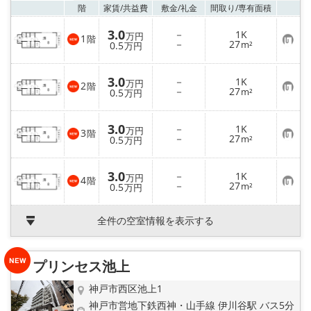
お気
階
家賃/
共益費
敷金/
礼金
間取り/
専有面積
3.0
－
1K
万円
1
階
お
－
27
0.5
m²
万円
気
に
入
3.0
－
1K
り
万円
2
階
お
－
27
登
0.5
m²
万円
気
録
に
入
3.0
－
1K
り
万円
3
階
お
－
27
登
0.5
m²
万円
気
録
に
入
3.0
－
1K
り
万円
4
階
お
－
27
登
0.5
m²
万円
気
録
に
入
全件の空室情報を表示する
り
登
録
プリンセス池上
神戸市西区池上1
神戸市営地下鉄西神・山手線 伊川谷駅 バス5分