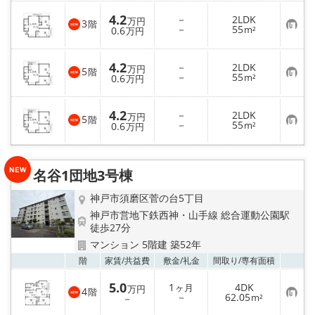
4.2
－
2LDK
万円
3
階
お
－
55
0.6
m²
万円
気
に
入
4.2
－
2LDK
り
万円
5
階
お
－
55
登
0.6
m²
万円
気
録
に
入
4.2
－
2LDK
り
万円
5
階
お
－
55
登
0.6
m²
万円
気
録
に
入
り
名谷1団地3号棟
登
録
神戸市須磨区菅の台5丁目
神戸市営地下鉄西神・山手線 総合運動公園駅
徒歩27分
マンション 5階建 築52年
お気
階
家賃/
共益費
敷金/
礼金
間取り/
専有面積
5.0
1
4DK
ヶ月
万円
4
階
お
－
62.05
－
m²
気