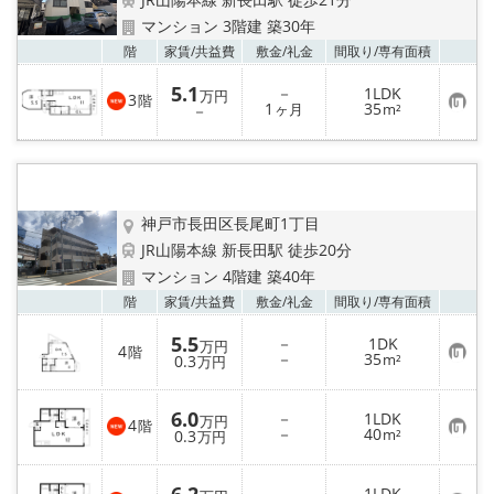
マンション 3階建 築30年
お気
階
家賃/
共益費
敷金/
礼金
間取り/
専有面積
5.1
－
1LDK
万円
3
階
お
1
35
－
ヶ月
m²
気
に
入
り
登
録
神戸市長田区長尾町1丁目
JR山陽本線 新長田駅 徒歩20分
マンション 4階建 築40年
お気
階
家賃/
共益費
敷金/
礼金
間取り/
専有面積
5.5
－
1DK
万円
4
階
お
－
35
0.3
m²
万円
気
に
入
6.0
－
1LDK
り
万円
4
階
お
－
40
登
0.3
m²
万円
気
録
に
入
－
1LDK