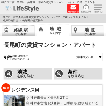
×
神戸市三宮、中央区・兵庫区・灘区の賃貸マンション・ハイツ・戸建・テナント
問い合わせ
お気に入り
TOPページ
神戸市三宮中央区兵庫区賃貸マンション・ハイツ・戸建ライフスタイル
神戸市長田区
長尾町の賃貸物件
神戸の単身向けマンション特集
地域
路線·駅
地図
から探す
から探す
から探す
新築物件
長尾町の賃貸マンション・アパート
敷金·礼金0円特集
9件
の賃貸物件が
検索されました
保証人不要
地域
条件
高級賃貸
を絞り込む
を絞り込む
リノベーション物件
レジデンスМ
ペット飼育可能
神戸市長田区長尾町2丁目
神戸市営地下鉄西神・山手線 板宿駅 徒歩15分