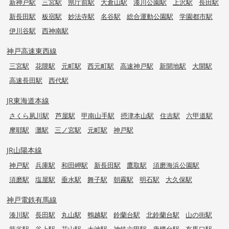
新神戸駅
三宮駅
県庁前駅
大倉山駅
湊川公園駅
上沢駅
長田駅
新長田駅
板宿駅
妙法寺駅
名谷駅
総合運動公園駅
学園都市駅
伊川谷駅
西神南駅
神戸高速東西線
三宮駅
花隈駅
元町駅
西元町駅
高速神戸駅
新開地駅
大開駅
高速長田駅
西代駅
JR東海道本線
さくら夙川駅
芦屋駅
甲南山手駅
摂津本山駅
住吉駅
六甲道駅
摩耶駅
灘駅
三ノ宮駅
元町駅
神戸駅
JR山陽本線
神戸駅
兵庫駅
和田岬駅
新長田駅
鷹取駅
須磨海浜公園駅
須磨駅
塩屋駅
垂水駅
舞子駅
朝霧駅
明石駅
大久保駅
神戸電鉄有馬線
湊川駅
長田駅
丸山駅
鵯越駅
鈴蘭台駅
北鈴蘭台駅
山の街駅