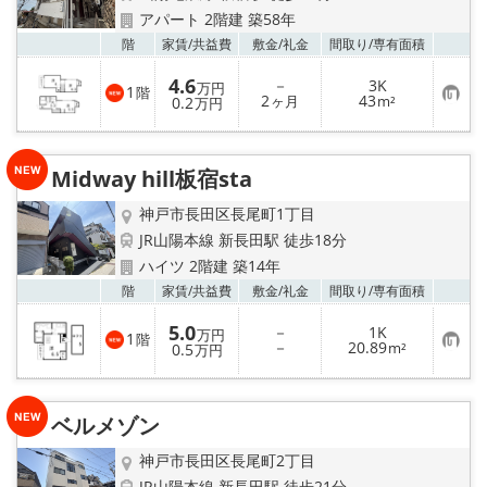
アパート 2階建 築58年
お気
階
家賃/
共益費
敷金/
礼金
間取り/
専有面積
4.6
－
3K
万円
1
階
お
2
43
0.2
ヶ月
m²
万円
気
に
入
り
Midway hill板宿sta
登
録
神戸市長田区長尾町1丁目
JR山陽本線 新長田駅 徒歩18分
ハイツ 2階建 築14年
お気
階
家賃/
共益費
敷金/
礼金
間取り/
専有面積
5.0
－
1K
万円
1
階
お
－
20.89
0.5
m²
万円
気
に
入
り
ベルメゾン
登
録
神戸市長田区長尾町2丁目
JR山陽本線 新長田駅 徒歩21分