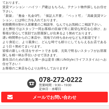
ております。
賃貸マンション・ハイツ・戸建はもちろん、テナント物件探しもお任せ
下さい。
「新築」「敷金・礼金0円」「保証人不要」「ペット可」「高級賃貸マン
ション」には特に力を入れております。
初期費用分割や入居審査のご相談等、なんでもお気軽にご相談下さい。
また弊社ではスタッフ一同お客様の目線で常に親切な対応を心掛け、お
客様が安心して笑顔でお部屋探しが出来るよう努めております。
遅い時間帯からのご来店や、現地での待ち合わせなども大歓迎です！
より身近に、より親身に、どんな時でも頼りにしてもらえるお店である
よう日々努めてまいります。
皆様の新しい生活をサポートできる様、元気で明るいスタッフがお部屋
探しを精一杯お手伝いさせて頂きます。
新生活のための新たな第一歩は是非 (株) LifeStyle (ライフスタイル) へお
任せ下さい！
お客様のご来店を心よりお待ちしております♪
078-272-0222
営業時間：9:30～19:00
定休日：水曜日
メールで
お問い合わせ