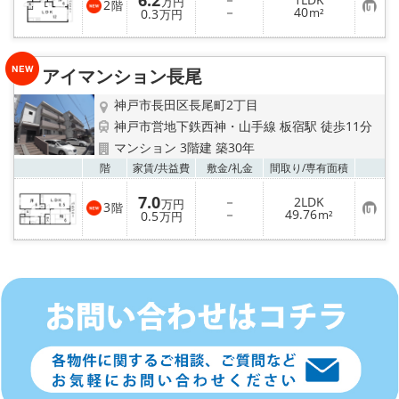
6.2
り
万円
2
階
お
－
40
登
0.3
m²
万円
気
録
に
入
り
アイマンション長尾
登
録
神戸市長田区長尾町2丁目
神戸市営地下鉄西神・山手線 板宿駅 徒歩11分
マンション 3階建 築30年
お気
階
家賃/
共益費
敷金/
礼金
間取り/
専有面積
7.0
－
2LDK
万円
3
階
お
－
49.76
0.5
m²
万円
気
に
入
り
登
録