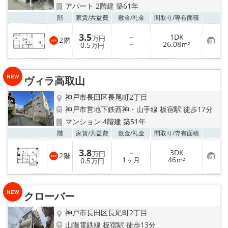
路線·駅から探す
アパート 2階建 築61年
お気
階
家賃/
共益費
敷金/
礼金
間取り/
専有面積
地域から探す
3.5
－
1DK
万円
2
階
お
－
26.08
0.5
m²
万円
地図から探す
気
に
入
り
店舗情報·アクセス
ヴィラ高取山
登
録
神戸市長田区長尾町2丁目
会社概要
神戸市営地下鉄西神・山手線 板宿駅 徒歩17分
マンション 4階建 築51年
メールでお問い合わせ
お気
階
家賃/
共益費
敷金/
礼金
間取り/
専有面積
3.8
－
3DK
万円
2
階
お
1
46
0.5
ヶ月
m²
万円
気
に
入
り
クローバー
登
録
神戸市長田区長尾町2丁目
山陽電鉄線 板宿駅 徒歩13分