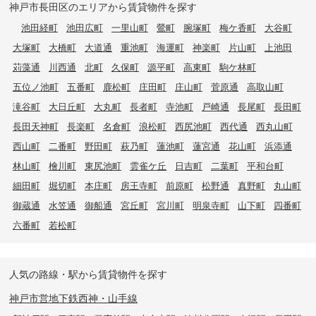
神戸市長田区のエリアから賃貸物件を探す
池田経町
池田広町
一里山町
鶯町
腕塚町
梅ケ香町
大谷町
大塚町
大橋町
大道通
重池町
海運町
神楽町
片山町
上池田
苅藻通
川西通
北町
久保町
源平町
高東町
駒ケ林町
五位ノ池町
五番町
鹿松町
庄田町
庄山町
菅原通
高取山町
滝谷町
大日丘町
大丸町
長者町
寺池町
戸崎通
長尾町
長田町
長田天神町
長楽町
名倉町
浪松町
西尻池町
西代通
西丸山町
西山町
二番町
野田町
萩乃町
蓮池町
蓮宮通
花山町
浜添通
林山町
檜川町
東尻池町
雲雀ケ丘
日吉町
二葉町
平和台町
細田町
堀切町
本庄町
房王寺町
前原町
松野通
真野町
丸山町
御蔵通
水笠通
御船通
宮丘町
宮川町
明泉寺町
山下町
四番町
六番町
若松町
人気の路線・駅から賃貸物件を探す
神戸市営地下鉄西神・山手線