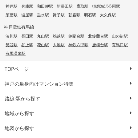
神戸駅
兵庫駅
和田岬駅
新長田駅
鷹取駅
須磨海浜公園駅
須磨駅
塩屋駅
垂水駅
舞子駅
朝霧駅
明石駅
大久保駅
神戸電鉄有馬線
湊川駅
長田駅
丸山駅
鵯越駅
鈴蘭台駅
北鈴蘭台駅
山の街駅
箕谷駅
谷上駅
花山駅
大池駅
神鉄六甲駅
唐櫃台駅
有馬口駅
有馬温泉駅
TOPページ
神戸の単身向けマンション特集
路線·駅から探す
地域から探す
地図から探す