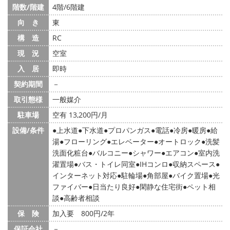
階数/階建
4階/6階建
向 き
東
構 造
RC
現 況
空室
入 居
即時
契約期間
－
取引態様
一般媒介
駐車場
空有 13,200円/月
設備/条件
上水道
下水道
プロパンガス
電話
冷房
暖房
給
湯
フローリング
エレベーター
オートロック
洗髪
洗面化粧台
バルコニー
シャワー
エアコン
室内洗
濯置場
バス・トイレ同室
IHコンロ
収納スペース
インターネット対応
駐輪場
角部屋
バイク置場
光
ファイバー
日当たり良好
閑静な住宅街
ペット相
談
高齢者相談
保 険
加入要 800円/2年
保証会社
－