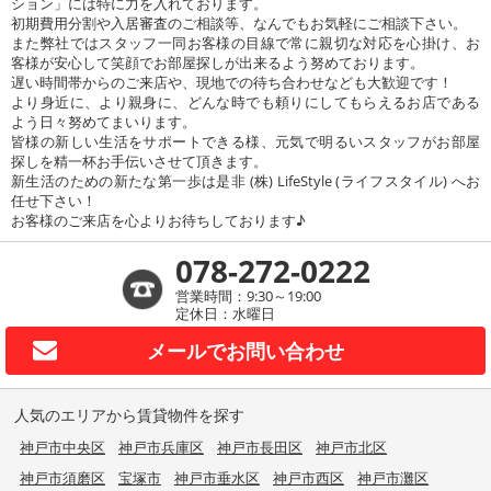
ション」には特に力を入れております。
初期費用分割や入居審査のご相談等、なんでもお気軽にご相談下さい。
また弊社ではスタッフ一同お客様の目線で常に親切な対応を心掛け、お
客様が安心して笑顔でお部屋探しが出来るよう努めております。
遅い時間帯からのご来店や、現地での待ち合わせなども大歓迎です！
より身近に、より親身に、どんな時でも頼りにしてもらえるお店である
よう日々努めてまいります。
皆様の新しい生活をサポートできる様、元気で明るいスタッフがお部屋
探しを精一杯お手伝いさせて頂きます。
新生活のための新たな第一歩は是非 (株) LifeStyle (ライフスタイル) へお
任せ下さい！
お客様のご来店を心よりお待ちしております♪
078-272-0222
営業時間：9:30～19:00
定休日：水曜日
メールで
お問い合わせ
人気のエリアから賃貸物件を探す
神戸市中央区
神戸市兵庫区
神戸市長田区
神戸市北区
神戸市須磨区
宝塚市
神戸市垂水区
神戸市西区
神戸市灘区