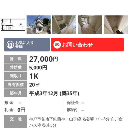
路線·駅から探す
地域から探す
地図から探す
店舗情報·アクセス
お気に入り
お問い合わせ
登録
会社概要
27,000
円
賃 料
5,000円
共益費
メールでお問い合わせ
1K
間取り
20㎡
専有面積
平成3年12月 (築35年)
築年月
－
－
敷 金
保証金
0円
－
礼 金
解約引
交 通
神戸市営地下鉄西神・山手線 名谷駅 バス8分 白川台
バス停 徒歩5分