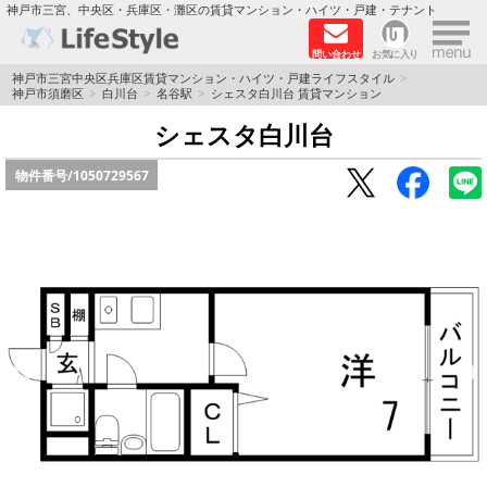
×
神戸市三宮、中央区・兵庫区・灘区の賃貸マンション・ハイツ・戸建・テナント
問い合わせ
お気に入り
TOPページ
神戸市三宮中央区兵庫区賃貸マンション・ハイツ・戸建ライフスタイル
神戸市須磨区
白川台
名谷駅
シェスタ白川台 賃貸マンション
神戸の単身向けマンション特集
シェスタ白川台
物件番号/
1050729567
新築物件
敷金·礼金0円特集
保証人不要
高級賃貸
リノベーション物件
ペット飼育可能