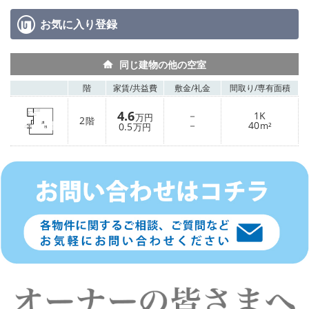
お気に入り
登録
同じ建物の他の空室
階
家賃/
共益費
敷金/
礼金
間取り/
専有面積
4.6
－
1K
万円
2
階
－
40
0.5
m²
万円