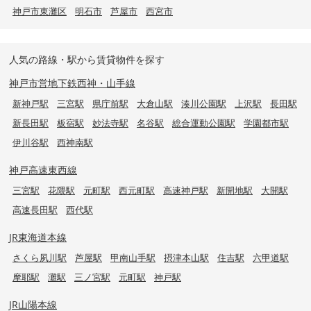
神戸市東灘区
明石市
芦屋市
西宮市
人気の路線・駅から賃貸物件を探す
神戸市営地下鉄西神・山手線
新神戸駅
三宮駅
県庁前駅
大倉山駅
湊川公園駅
上沢駅
長田駅
新長田駅
板宿駅
妙法寺駅
名谷駅
総合運動公園駅
学園都市駅
伊川谷駅
西神南駅
神戸高速東西線
三宮駅
花隈駅
元町駅
西元町駅
高速神戸駅
新開地駅
大開駅
高速長田駅
西代駅
JR東海道本線
さくら夙川駅
芦屋駅
甲南山手駅
摂津本山駅
住吉駅
六甲道駅
摩耶駅
灘駅
三ノ宮駅
元町駅
神戸駅
JR山陽本線