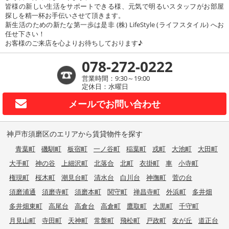
皆様の新しい生活をサポートできる様、元気で明るいスタッフがお部屋
探しを精一杯お手伝いさせて頂きます。
新生活のための新たな第一歩は是非 (株) LifeStyle (ライフスタイル) へお
任せ下さい！
お客様のご来店を心よりお待ちしております♪
078-272-0222
営業時間：9:30～19:00
定休日：水曜日
メールで
お問い合わせ
神戸市須磨区のエリアから賃貸物件を探す
青葉町
磯馴町
板宿町
一ノ谷町
稲葉町
戎町
大池町
大田町
大手町
神の谷
上細沢町
北落合
北町
衣掛町
車
小寺町
権現町
桜木町
潮見台町
清水台
白川台
神撫町
菅の台
須磨浦通
須磨寺町
須磨本町
関守町
禅昌寺町
外浜町
多井畑
多井畑東町
高尾台
高倉台
高倉町
鷹取町
大黒町
千守町
月見山町
寺田町
天神町
常盤町
飛松町
戸政町
友が丘
道正台