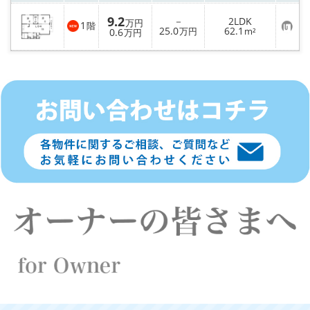
9.2
－
2LDK
万円
1
階
お
25.0
62.1
0.6
万円
m²
万円
気
に
入
り
登
録