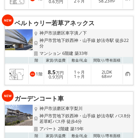
お
2
58.23
0.6
ヶ月
m²
万円
気
に
入
り
ベルトゥリー若草アネックス
登
録
神戸市須磨区車字潰ノ下
神戸市営地下鉄西神・山手線 妙法寺駅 徒歩22
分
マンション 6階建 築33年
お気
階
家賃/
共益費
敷金/
礼金
間取り/
専有面積
8.5
1
2LDK
ヶ月
万円
1
階
お
1
68
0.9
ヶ月
m²
万円
気
に
入
り
ガーデンコート車
登
録
神戸市須磨区車字梨川
神戸市営地下鉄西神・山手線 妙法寺駅 バス8分
若草町バス停 徒歩4分
アパート 2階建 築19年
お気
階
家賃/
共益費
敷金/
礼金
間取り/
専有面積