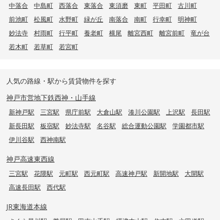
中落合
中島町
西落合
東落合
東須磨
東町
平田町
古川町
前池町
松風町
水野町
緑が丘
南落合
南町
行幸町
明神町
妙法寺
村雨町
行平町
養老町
横尾
離宮西町
離宮前町
竜が台
若木町
若草町
若宮町
人気の路線・駅から賃貸物件を探す
神戸市営地下鉄西神・山手線
新神戸駅
三宮駅
県庁前駅
大倉山駅
湊川公園駅
上沢駅
長田駅
新長田駅
板宿駅
妙法寺駅
名谷駅
総合運動公園駅
学園都市駅
伊川谷駅
西神南駅
神戸高速東西線
三宮駅
花隈駅
元町駅
西元町駅
高速神戸駅
新開地駅
大開駅
高速長田駅
西代駅
JR東海道本線