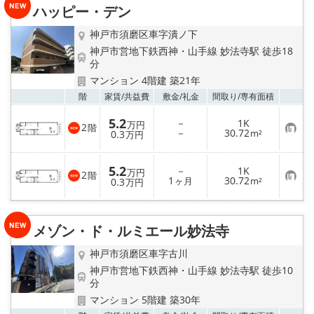
ハッピー・デン
登
録
神戸市須磨区車字潰ノ下
神戸市営地下鉄西神・山手線 妙法寺駅 徒歩18
分
マンション 4階建 築21年
お気
階
家賃/
共益費
敷金/
礼金
間取り/
専有面積
5.2
－
1K
万円
2
階
お
－
30.72
0.3
m²
万円
気
に
入
5.2
－
1K
り
万円
2
階
お
1
30.72
登
0.3
ヶ月
m²
万円
気
録
に
入
り
メゾン・ド・ルミエール妙法寺
登
録
神戸市須磨区車字古川
神戸市営地下鉄西神・山手線 妙法寺駅 徒歩10
分
マンション 5階建 築30年