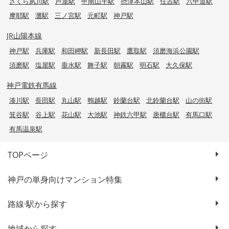
さくら夙川駅
芦屋駅
甲南山手駅
摂津本山駅
住吉駅
六甲道駅
摩耶駅
灘駅
三ノ宮駅
元町駅
神戸駅
JR山陽本線
神戸駅
兵庫駅
和田岬駅
新長田駅
鷹取駅
須磨海浜公園駅
須磨駅
塩屋駅
垂水駅
舞子駅
朝霧駅
明石駅
大久保駅
神戸電鉄有馬線
湊川駅
長田駅
丸山駅
鵯越駅
鈴蘭台駅
北鈴蘭台駅
山の街駅
箕谷駅
谷上駅
花山駅
大池駅
神鉄六甲駅
唐櫃台駅
有馬口駅
有馬温泉駅
TOPページ
神戸の単身向けマンション特集
路線·駅から探す
地域から探す