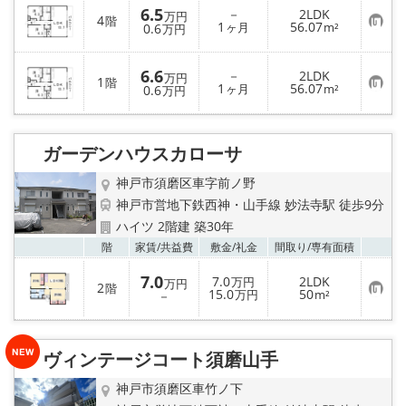
6.5
－
2LDK
万円
4
階
お
1
56.07
0.6
ヶ月
m²
万円
気
に
入
6.6
－
2LDK
り
万円
1
階
お
1
56.07
登
0.6
ヶ月
m²
万円
気
録
に
入
り
ガーデンハウスカローサ
登
録
神戸市須磨区車字前ノ野
神戸市営地下鉄西神・山手線 妙法寺駅 徒歩9分
ハイツ 2階建 築30年
お気
階
家賃/
共益費
敷金/
礼金
間取り/
専有面積
7.0
7.0
2LDK
万円
万円
2
階
お
15.0
50
－
万円
m²
気
に
入
り
ヴィンテージコート須磨山手
登
録
神戸市須磨区車竹ノ下