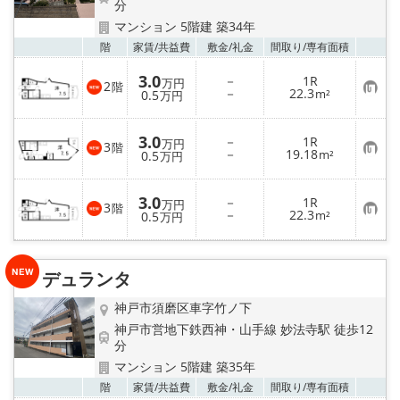
路線·駅から探す
分
マンション 5階建 築34年
地域から探す
お気
階
家賃/
共益費
敷金/
礼金
間取り/
専有面積
3.0
－
1R
万円
2
階
地図から探す
お
－
22.3
0.5
m²
万円
気
に
入
店舗情報·アクセス
3.0
－
1R
り
万円
3
階
お
－
19.18
登
0.5
m²
万円
気
録
会社概要
に
入
3.0
－
1R
り
万円
3
階
お
－
22.3
登
0.5
m²
メールでお問い合わせ
万円
気
録
に
入
り
デュランタ
登
録
神戸市須磨区車字竹ノ下
神戸市営地下鉄西神・山手線 妙法寺駅 徒歩12
分
マンション 5階建 築35年
お気
階
家賃/
共益費
敷金/
礼金
間取り/
専有面積