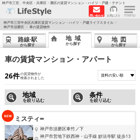
×
神戸市三宮、中央区・兵庫区・灘区の賃貸マンション・ハイツ・戸建・テナント
問い合わせ
お気に入り
TOPページ
神戸市三宮中央区兵庫区賃貸マンション・ハイツ・戸建ライフスタイル
神戸市須磨区
車の賃貸物件
神戸の単身向けマンション特集
地域
路線·駅
地図
から探す
から探す
から探す
新築物件
車の賃貸マンション・アパート
敷金·礼金0円特集
26件
の賃貸物件が
検索されました
保証人不要
地域
条件
高級賃貸
を絞り込む
を絞り込む
リノベーション物件
ミスティ∞
ペット飼育可能
神戸市須磨区車竹ノ下
神戸市営地下鉄西神・山手線 妙法寺駅 徒歩13