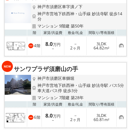
録
神戸市須磨区車字潰ノ下
神戸市営地下鉄西神・山手線 妙法寺駅 徒歩14
分
マンション 9階建 築50年
お気
階
家賃/
共益費
敷金/
礼金
間取り/
専有面積
8.0
－
3LDK
万円
4
階
お
2
64.82
－
ヶ月
m²
気
に
入
り
サンワプラザ須磨山の手
登
録
神戸市須磨区車獅堀
神戸市営地下鉄西神・山手線 妙法寺駅 バス5分
車大道バス停 徒歩3分
マンション 7階建 築28年
お気
階
家賃/
共益費
敷金/
礼金
間取り/
専有面積
8.0
－
3LDK
万円
6
階
お
2
60.81
－
ヶ月
m²
気
に