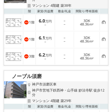
マンション 4階建 築38年
お気
階
家賃/
共益費
敷金/
礼金
間取り/
専有面積
6.0
－
3DK
万円
1
階
お
－
48.36
－
m²
気
に
入
6.1
－
3DK
り
万円
1
階
お
－
48.36
登
－
m²
気
録
に
入
6.2
－
3DK
り
万円
3
階
お
－
48.36
登
－
m²
気
録
に
入
り
ノーブル須磨
登
録
神戸市須磨区車
神戸市営地下鉄西神・山手線 妙法寺駅 徒歩12
分
マンション 4階建 築29年
お気
階
家賃/
共益費
敷金/
礼金
間取り/
専有面積