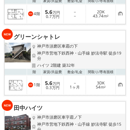
お気
階
家賃/
共益費
敷金/
礼金
間取り/
専有面積
5.6
－
2DK
万円
4
階
お
－
43.74
0.7
m²
万円
気
に
入
り
グリーンシャトレ
登
録
神戸市須磨区車霜の下
神戸市営地下鉄西神・山手線 妙法寺駅 徒歩19
分
ハイツ 2階建 築32年
お気
階
家賃/
共益費
敷金/
礼金
間取り/
専有面積
5.6
－
3DK
万円
1
階
お
1
54
0.3
ヶ月
m²
万円
気
に
入
り
田中ハイツ
登
録
神戸市須磨区車字霜ノ下
神戸市営地下鉄西神・山手線 妙法寺駅 徒歩15
分