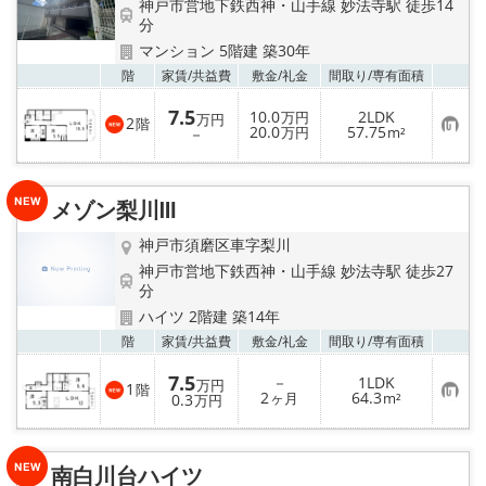
神戸市営地下鉄西神・山手線 妙法寺駅 徒歩14
分
マンション 5階建 築30年
お気
階
家賃/
共益費
敷金/
礼金
間取り/
専有面積
7.5
10.0
2LDK
万円
万円
2
階
お
20.0
57.75
－
万円
m²
気
に
入
り
メゾン梨川Ⅲ
登
録
神戸市須磨区車字梨川
神戸市営地下鉄西神・山手線 妙法寺駅 徒歩27
分
ハイツ 2階建 築14年
お気
階
家賃/
共益費
敷金/
礼金
間取り/
専有面積
7.5
－
1LDK
万円
1
階
お
2
64.3
0.3
ヶ月
m²
万円
気
に
入
り
南白川台ハイツ
登