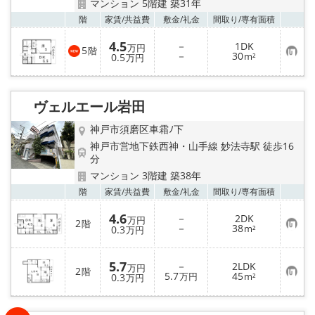
マンション 5階建 築31年
お気
階
家賃/
共益費
敷金/
礼金
間取り/
専有面積
4.5
－
1DK
万円
5
階
お
－
30
0.5
m²
万円
気
に
入
り
ヴェルエール岩田
登
録
神戸市須磨区車霜ﾉ下
神戸市営地下鉄西神・山手線 妙法寺駅 徒歩16
分
マンション 3階建 築38年
お気
階
家賃/
共益費
敷金/
礼金
間取り/
専有面積
4.6
－
2DK
万円
2
階
お
－
38
0.3
m²
万円
気
に
入
5.7
－
2LDK
り
万円
2
階
お
5.7
45
登
0.3
万円
m²
万円
気
録
に
入
り