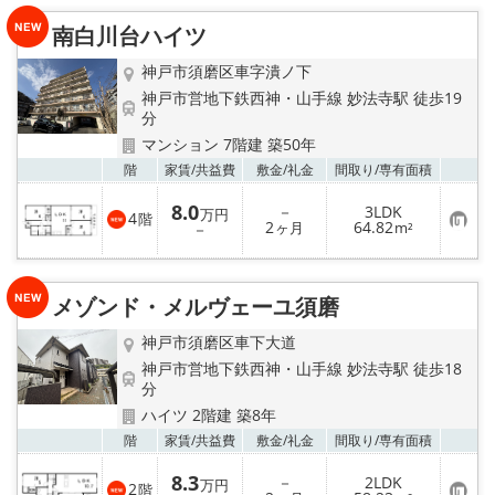
入
り
南白川台ハイツ
登
録
神戸市須磨区車字潰ノ下
神戸市営地下鉄西神・山手線 妙法寺駅 徒歩19
分
マンション 7階建 築50年
お気
階
家賃/
共益費
敷金/
礼金
間取り/
専有面積
8.0
－
3LDK
万円
4
階
お
2
64.82
－
ヶ月
m²
気
に
入
り
メゾンド・メルヴェーユ須磨
登
録
神戸市須磨区車下大道
神戸市営地下鉄西神・山手線 妙法寺駅 徒歩18
分
ハイツ 2階建 築8年
お気
階
家賃/
共益費
敷金/
礼金
間取り/
専有面積
8.3
－
2LDK
万円
2
階