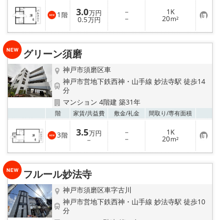
3.0
－
1K
万円
1
階
お
－
20
0.5
m²
万円
気
に
入
り
グリーン須磨
登
録
神戸市須磨区車
神戸市営地下鉄西神・山手線 妙法寺駅 徒歩14
分
マンション 4階建 築31年
お気
階
家賃/
共益費
敷金/
礼金
間取り/
専有面積
3.5
－
1K
万円
3
階
お
－
20
－
m²
気
に
入
り
フルール妙法寺
登
録
神戸市須磨区車字古川
神戸市営地下鉄西神・山手線 妙法寺駅 徒歩10
分