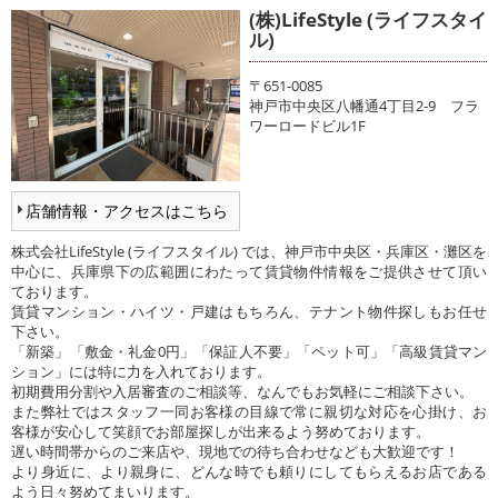
(株)LifeStyle (ライフスタイ
ル)
〒651-0085
神戸市中央区八幡通4丁目2-9 フラ
ワーロードビル1F
店舗情報・アクセスはこちら
株式会社LifeStyle (ライフスタイル) では、神戸市中央区・兵庫区・灘区を
中心に、兵庫県下の広範囲にわたって賃貸物件情報をご提供させて頂い
ております。
賃貸マンション・ハイツ・戸建はもちろん、テナント物件探しもお任せ
下さい。
「新築」「敷金・礼金0円」「保証人不要」「ペット可」「高級賃貸マン
ション」には特に力を入れております。
初期費用分割や入居審査のご相談等、なんでもお気軽にご相談下さい。
また弊社ではスタッフ一同お客様の目線で常に親切な対応を心掛け、お
客様が安心して笑顔でお部屋探しが出来るよう努めております。
遅い時間帯からのご来店や、現地での待ち合わせなども大歓迎です！
より身近に、より親身に、どんな時でも頼りにしてもらえるお店である
よう日々努めてまいります。