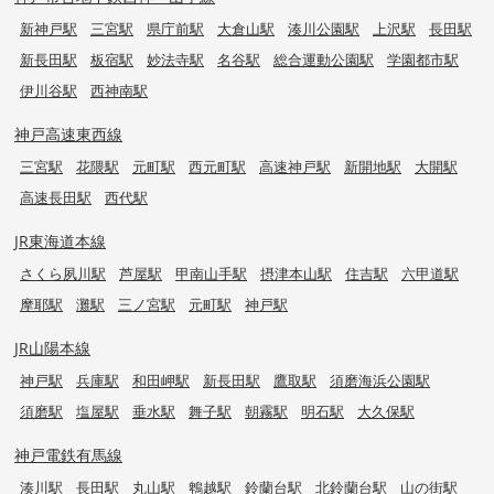
新神戸駅
三宮駅
県庁前駅
大倉山駅
湊川公園駅
上沢駅
長田駅
新長田駅
板宿駅
妙法寺駅
名谷駅
総合運動公園駅
学園都市駅
伊川谷駅
西神南駅
神戸高速東西線
三宮駅
花隈駅
元町駅
西元町駅
高速神戸駅
新開地駅
大開駅
高速長田駅
西代駅
JR東海道本線
さくら夙川駅
芦屋駅
甲南山手駅
摂津本山駅
住吉駅
六甲道駅
摩耶駅
灘駅
三ノ宮駅
元町駅
神戸駅
JR山陽本線
神戸駅
兵庫駅
和田岬駅
新長田駅
鷹取駅
須磨海浜公園駅
須磨駅
塩屋駅
垂水駅
舞子駅
朝霧駅
明石駅
大久保駅
神戸電鉄有馬線
湊川駅
長田駅
丸山駅
鵯越駅
鈴蘭台駅
北鈴蘭台駅
山の街駅