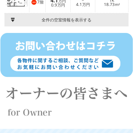
4.1
－
1K
万円
7
階
4.1
18.73
0.9
万円
m²
万円
全件の空室情報を表示する