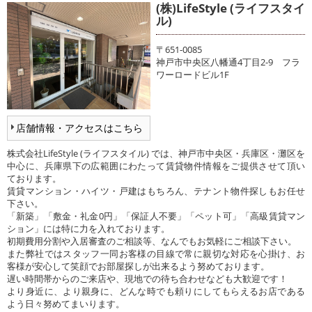
(株)LifeStyle (ライフスタイ
ル)
〒651-0085
神戸市中央区八幡通4丁目2-9 フラ
ワーロードビル1F
店舗情報・アクセスはこちら
株式会社LifeStyle (ライフスタイル) では、神戸市中央区・兵庫区・灘区を
中心に、兵庫県下の広範囲にわたって賃貸物件情報をご提供させて頂い
ております。
賃貸マンション・ハイツ・戸建はもちろん、テナント物件探しもお任せ
下さい。
「新築」「敷金・礼金0円」「保証人不要」「ペット可」「高級賃貸マン
ション」には特に力を入れております。
初期費用分割や入居審査のご相談等、なんでもお気軽にご相談下さい。
また弊社ではスタッフ一同お客様の目線で常に親切な対応を心掛け、お
客様が安心して笑顔でお部屋探しが出来るよう努めております。
遅い時間帯からのご来店や、現地での待ち合わせなども大歓迎です！
より身近に、より親身に、どんな時でも頼りにしてもらえるお店である
よう日々努めてまいります。