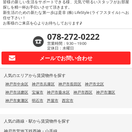
皆様の新しい生活をサポートできる様、元気で明るいスタッフがお部屋
探しを精一杯お手伝いさせて頂きます。
新生活のための新たな第一歩は是非 (株) LifeStyle (ライフスタイル) へお
任せ下さい！
お客様のご来店を心よりお待ちしております♪
078-272-0222
営業時間：9:30～19:00
定休日：水曜日
メールで
お問い合わせ
人気のエリアから賃貸物件を探す
神戸市中央区
神戸市兵庫区
神戸市長田区
神戸市北区
神戸市須磨区
宝塚市
神戸市垂水区
神戸市西区
神戸市灘区
神戸市東灘区
明石市
芦屋市
西宮市
人気の路線・駅から賃貸物件を探す
神戸市営地下鉄西神・山手線