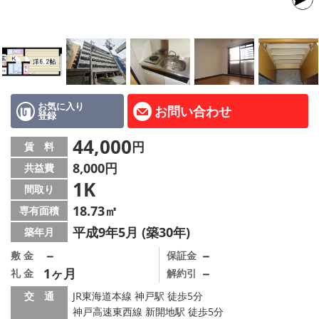
路線·駅から探す
地域から探す
地図から探す
店舗情報·アクセス
お気に入り
お問い合わせ
登録
会社概要
44,000
円
賃 料
8,000円
共益費
メールでお問い合わせ
1K
間取り
18.73㎡
専有面積
平成9年5月 (築30年)
築年月
－
－
敷 金
保証金
1ヶ月
－
礼 金
解約引
交 通
JR東海道本線 神戸駅 徒歩5分
神戸高速東西線 新開地駅 徒歩5分