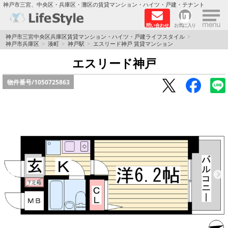
×
神戸市三宮、中央区・兵庫区・灘区の賃貸マンション・ハイツ・戸建・テナント
問い合わせ
お気に入り
TOPページ
神戸市三宮中央区兵庫区賃貸マンション・ハイツ・戸建ライフスタイル
神戸市兵庫区
湊町
神戸駅
エスリード神戸 賃貸マンション
神戸の単身向けマンション特集
エスリード神戸
物件番号/
1050725863
新築物件
敷金·礼金0円特集
保証人不要
高級賃貸
リノベーション物件
ペット飼育可能