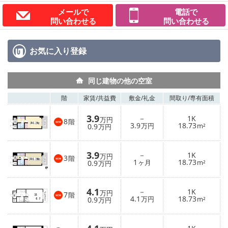
メールで
電話で
問い合わせる
問い合わせる
お気に入り
登録
同じ建物の他の空室
階
家賃/
共益費
敷金/
礼金
間取り/
専有面積
3.9
－
1K
万円
8
階
3.9
18.73
0.9
万円
m²
万円
3.9
－
1K
万円
3
階
1
18.73
0.9
ヶ月
m²
万円
4.1
－
1K
万円
7
階
4.1
18.73
0.9
万円
m²
万円