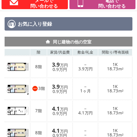
メールで
電話で
問い合わせる
問い合わせる
お気に入り
登録
同じ建物の他の空室
階
家賃/
共益費
敷金/
礼金
間取り/
専有面積
3.9
－
1K
万円
8
階
3.9
18.73
0.9
万円
m²
万円
3.9
－
1K
万円
3
階
1
18.73
0.9
ヶ月
m²
万円
4.1
－
1K
万円
7
階
4.1
18.73
0.9
万円
m²
万円
4.1
－
1K
万円
8
階
－
18.73
0.9
m²
万円