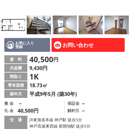
路線·駅から探す
地域から探す
地図から探す
店舗情報·アクセス
お気に入り
お問い合わせ
登録
会社概要
40,500
円
賃 料
9,430円
共益費
メールでお問い合わせ
1K
間取り
18.73㎡
専有面積
平成9年5月 (築30年)
築年月
－
－
敷 金
保証金
40,500円
－
礼 金
解約引
交 通
JR東海道本線 神戸駅 徒歩5分
神戸高速東西線 新開地駅 徒歩5分