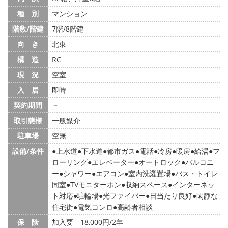
種 別
マンション
階数/階建
7階/8階建
向 き
北東
構 造
RC
現 況
空室
入 居
即時
契約期間
－
取引態様
一般媒介
駐車場
空無
設備/条件
上水道
下水道
都市ガス
電話
冷房
暖房
給湯
フ
ローリング
エレベーター
オートロック
バルコニ
ー
シャワー
エアコン
室内洗濯置場
バス・トイレ
同室
TVモニターホン
収納スペース
インターネッ
ト対応
駐輪場
光ファイバー
日当たり良好
閑静な
住宅街
電気コンロ
高齢者相談
保 険
加入要 18,000円/2年