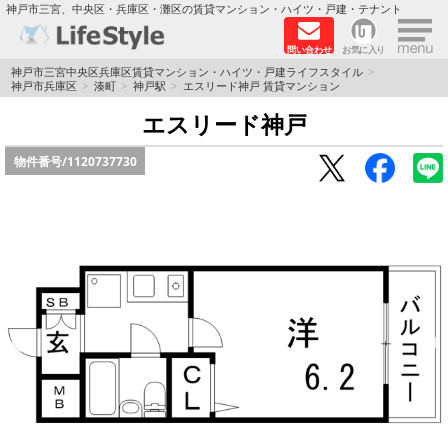
×
神戸市三宮、中央区・兵庫区・灘区の賃貸マンション・ハイツ・戸建・テナント
問い合わせ
お気に入り
TOPページ
神戸市三宮中央区兵庫区賃貸マンション・ハイツ・戸建ライフスタイル
神戸市兵庫区
湊町
神戸駅
エスリード神戸 賃貸マンション
神戸の単身向けマンション特集
エスリード神戸
物件番号/
1120737730
新築物件
敷金·礼金0円特集
保証人不要
高級賃貸
リノベーション物件
ペット飼育可能