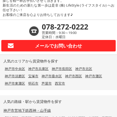
探しを精一杯お手伝いさせて頂きます。
新生活のための新たな第一歩は是非 (株) LifeStyle (ライフスタイル) へお
任せ下さい！
お客様のご来店を心よりお待ちしております♪
078-272-0222
営業時間：9:30～19:00
定休日：水曜日
メールで
お問い合わせ
人気のエリアから賃貸物件を探す
神戸市中央区
神戸市兵庫区
神戸市長田区
神戸市北区
神戸市須磨区
宝塚市
神戸市垂水区
神戸市西区
神戸市灘区
神戸市東灘区
明石市
芦屋市
西宮市
人気の路線・駅から賃貸物件を探す
神戸市営地下鉄西神・山手線