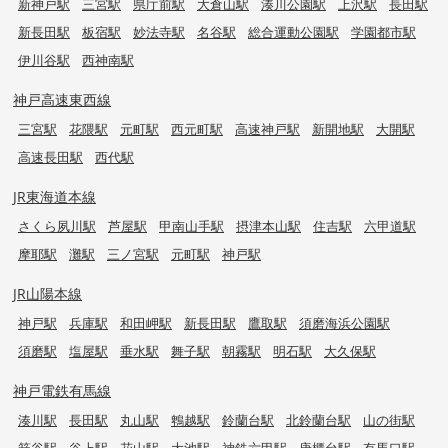
新神戸駅
三宮駅
県庁前駅
大倉山駅
湊川公園駅
上沢駅
長田駅
新長田駅
板宿駅
妙法寺駅
名谷駅
総合運動公園駅
学園都市駅
伊川谷駅
西神南駅
神戸高速東西線
三宮駅
花隈駅
元町駅
西元町駅
高速神戸駅
新開地駅
大開駅
高速長田駅
西代駅
JR東海道本線
さくら夙川駅
芦屋駅
甲南山手駅
摂津本山駅
住吉駅
六甲道駅
摩耶駅
灘駅
三ノ宮駅
元町駅
神戸駅
JR山陽本線
神戸駅
兵庫駅
和田岬駅
新長田駅
鷹取駅
須磨海浜公園駅
須磨駅
塩屋駅
垂水駅
舞子駅
朝霧駅
明石駅
大久保駅
神戸電鉄有馬線
湊川駅
長田駅
丸山駅
鵯越駅
鈴蘭台駅
北鈴蘭台駅
山の街駅