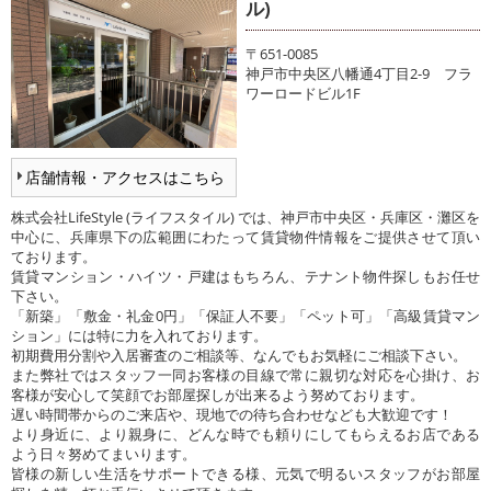
ル)
〒651-0085
神戸市中央区八幡通4丁目2-9 フラ
ワーロードビル1F
店舗情報・アクセスはこちら
株式会社LifeStyle (ライフスタイル) では、神戸市中央区・兵庫区・灘区を
中心に、兵庫県下の広範囲にわたって賃貸物件情報をご提供させて頂い
ております。
賃貸マンション・ハイツ・戸建はもちろん、テナント物件探しもお任せ
下さい。
「新築」「敷金・礼金0円」「保証人不要」「ペット可」「高級賃貸マン
ション」には特に力を入れております。
初期費用分割や入居審査のご相談等、なんでもお気軽にご相談下さい。
また弊社ではスタッフ一同お客様の目線で常に親切な対応を心掛け、お
客様が安心して笑顔でお部屋探しが出来るよう努めております。
遅い時間帯からのご来店や、現地での待ち合わせなども大歓迎です！
より身近に、より親身に、どんな時でも頼りにしてもらえるお店である
よう日々努めてまいります。
皆様の新しい生活をサポートできる様、元気で明るいスタッフがお部屋