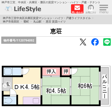
×
神戸市三宮、中央区・兵庫区・灘区の賃貸マンション・ハイツ・戸建・テナント
問い合わせ
お気に入り
TOPページ
神戸市三宮中央区兵庫区賃貸マンション・ハイツ・戸建ライフスタイル
神戸市長田区
鶯町
丸山駅
恵荘 賃貸ハイツ
神戸の単身向けマンション特集
恵荘
物件番号/
1120794092
新築物件
敷金·礼金0円特集
保証人不要
高級賃貸
リノベーション物件
ペット飼育可能