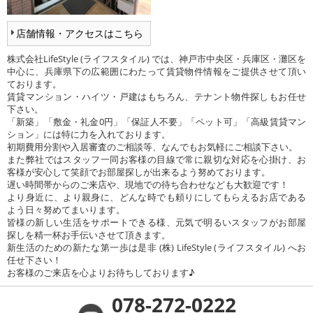
店舗情報・アクセスはこちら
株式会社LifeStyle (ライフスタイル) では、神戸市中央区・兵庫区・灘区を
中心に、兵庫県下の広範囲にわたって賃貸物件情報をご提供させて頂い
ております。
賃貸マンション・ハイツ・戸建はもちろん、テナント物件探しもお任せ
下さい。
「新築」「敷金・礼金0円」「保証人不要」「ペット可」「高級賃貸マン
ション」には特に力を入れております。
初期費用分割や入居審査のご相談等、なんでもお気軽にご相談下さい。
また弊社ではスタッフ一同お客様の目線で常に親切な対応を心掛け、お
客様が安心して笑顔でお部屋探しが出来るよう努めております。
遅い時間帯からのご来店や、現地での待ち合わせなども大歓迎です！
より身近に、より親身に、どんな時でも頼りにしてもらえるお店である
よう日々努めてまいります。
皆様の新しい生活をサポートできる様、元気で明るいスタッフがお部屋
探しを精一杯お手伝いさせて頂きます。
新生活のための新たな第一歩は是非 (株) LifeStyle (ライフスタイル) へお
任せ下さい！
お客様のご来店を心よりお待ちしております♪
078-272-0222