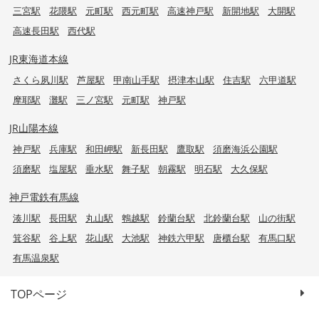
三宮駅
花隈駅
元町駅
西元町駅
高速神戸駅
新開地駅
大開駅
高速長田駅
西代駅
JR東海道本線
さくら夙川駅
芦屋駅
甲南山手駅
摂津本山駅
住吉駅
六甲道駅
摩耶駅
灘駅
三ノ宮駅
元町駅
神戸駅
JR山陽本線
神戸駅
兵庫駅
和田岬駅
新長田駅
鷹取駅
須磨海浜公園駅
須磨駅
塩屋駅
垂水駅
舞子駅
朝霧駅
明石駅
大久保駅
神戸電鉄有馬線
湊川駅
長田駅
丸山駅
鵯越駅
鈴蘭台駅
北鈴蘭台駅
山の街駅
箕谷駅
谷上駅
花山駅
大池駅
神鉄六甲駅
唐櫃台駅
有馬口駅
有馬温泉駅
TOPページ