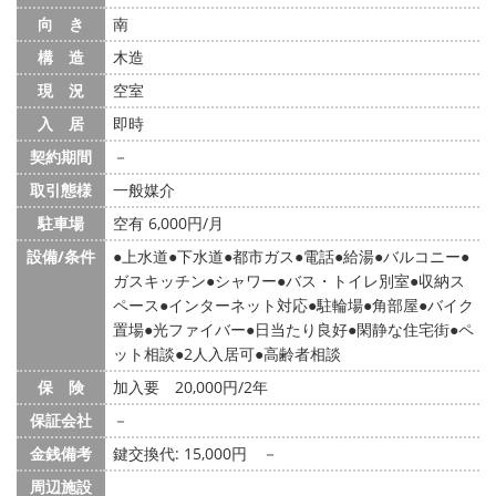
向 き
南
構 造
木造
現 況
空室
入 居
即時
契約期間
－
取引態様
一般媒介
駐車場
空有 6,000円/月
設備/条件
上水道
下水道
都市ガス
電話
給湯
バルコニー
ガスキッチン
シャワー
バス・トイレ別室
収納ス
ペース
インターネット対応
駐輪場
角部屋
バイク
置場
光ファイバー
日当たり良好
閑静な住宅街
ペ
ット相談
2人入居可
高齢者相談
保 険
加入要 20,000円/2年
保証会社
－
金銭備考
鍵交換代: 15,000円
－
周辺施設