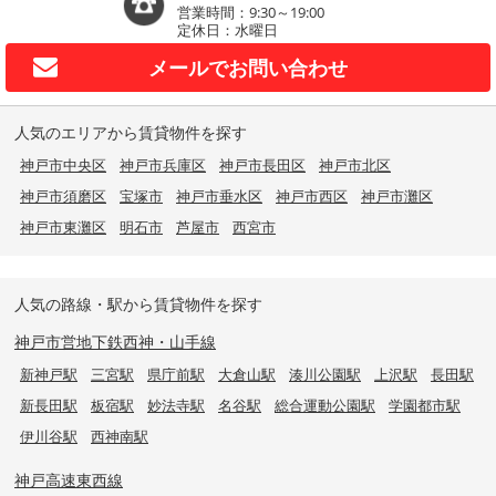
営業時間：9:30～19:00
定休日：水曜日
メールで
お問い合わせ
人気のエリアから賃貸物件を探す
神戸市中央区
神戸市兵庫区
神戸市長田区
神戸市北区
神戸市須磨区
宝塚市
神戸市垂水区
神戸市西区
神戸市灘区
神戸市東灘区
明石市
芦屋市
西宮市
人気の路線・駅から賃貸物件を探す
神戸市営地下鉄西神・山手線
新神戸駅
三宮駅
県庁前駅
大倉山駅
湊川公園駅
上沢駅
長田駅
新長田駅
板宿駅
妙法寺駅
名谷駅
総合運動公園駅
学園都市駅
伊川谷駅
西神南駅
神戸高速東西線