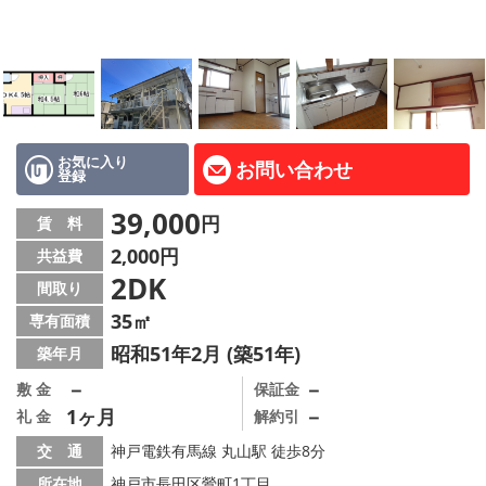
路線·駅から探す
地域から探す
地図から探す
店舗情報·アクセス
お気に入り
お問い合わせ
登録
会社概要
39,000
円
賃 料
2,000円
共益費
メールでお問い合わせ
2DK
間取り
35㎡
専有面積
昭和51年2月 (築51年)
築年月
－
－
敷 金
保証金
1ヶ月
－
礼 金
解約引
交 通
神戸電鉄有馬線 丸山駅 徒歩8分
所在地
神戸市長田区鶯町1丁目