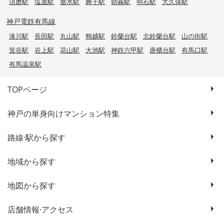
須磨駅
塩屋駅
垂水駅
舞子駅
朝霧駅
明石駅
大久保駅
神戸電鉄有馬線
湊川駅
長田駅
丸山駅
鵯越駅
鈴蘭台駅
北鈴蘭台駅
山の街駅
箕谷駅
谷上駅
花山駅
大池駅
神鉄六甲駅
唐櫃台駅
有馬口駅
有馬温泉駅
TOPページ
神戸の単身向けマンション特集
路線·駅から探す
地域から探す
地図から探す
店舗情報·アクセス