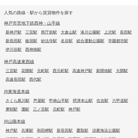
人気の路線・駅から賃貸物件を探す
神戸市営地下鉄西神・山手線
新神戸駅
三宮駅
県庁前駅
大倉山駅
湊川公園駅
上沢駅
長田駅
新長田駅
板宿駅
妙法寺駅
名谷駅
総合運動公園駅
学園都市駅
伊川谷駅
西神南駅
神戸高速東西線
三宮駅
花隈駅
元町駅
西元町駅
高速神戸駅
新開地駅
大開駅
高速長田駅
西代駅
JR東海道本線
さくら夙川駅
芦屋駅
甲南山手駅
摂津本山駅
住吉駅
六甲道駅
摩耶駅
灘駅
三ノ宮駅
元町駅
神戸駅
JR山陽本線
神戸駅
兵庫駅
和田岬駅
新長田駅
鷹取駅
須磨海浜公園駅