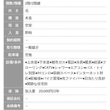
階数/階建
2階/2階建
向 き
北
構 造
木造
現 況
空室
入 居
即時
契約期間
－
取引態様
一般媒介
駐車場
空無
設備/条件
上水道
下水道
都市ガス
電話
冷房
暖房
給湯
フ
ローリング
CATV
シャワー
エアコン
バス・トイ
レ別室
IHコンロ
収納スペース
インターネット対
応
駐輪場
バイク置場
光ファイバー
日当たり良好
閑静な住宅街
保 険
加入要 20,000円/2年
保証会社
－
金銭備考
－