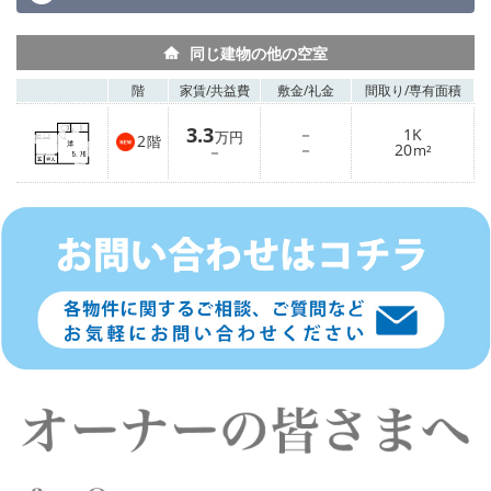
同じ建物の他の空室
階
家賃/
共益費
敷金/
礼金
間取り/
専有面積
3.3
－
1K
万円
2
階
－
20
－
m²