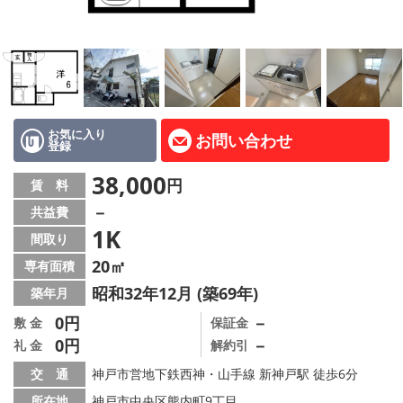
路線·駅から探す
地域から探す
地図から探す
店舗情報·アクセス
お気に入り
お問い合わせ
登録
会社概要
38,000
円
賃 料
－
共益費
メールでお問い合わせ
1K
間取り
20㎡
専有面積
昭和32年12月 (築69年)
築年月
0円
－
敷 金
保証金
0円
－
礼 金
解約引
交 通
神戸市営地下鉄西神・山手線 新神戸駅 徒歩6分
所在地
神戸市中央区熊内町9丁目