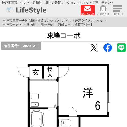
×
神戸市三宮、中央区・兵庫区・灘区の賃貸マンション・ハイツ・戸建・テナント
問い合わせ
お気に入り
TOPページ
神戸市三宮中央区兵庫区賃貸マンション・ハイツ・戸建ライフスタイル
神戸市中央区
熊内町
新神戸駅
東峰コーポ 賃貸アパート
神戸の単身向けマンション特集
東峰コーポ
物件番号/
1120791211
新築物件
敷金·礼金0円特集
保証人不要
高級賃貸
リノベーション物件
ペット飼育可能