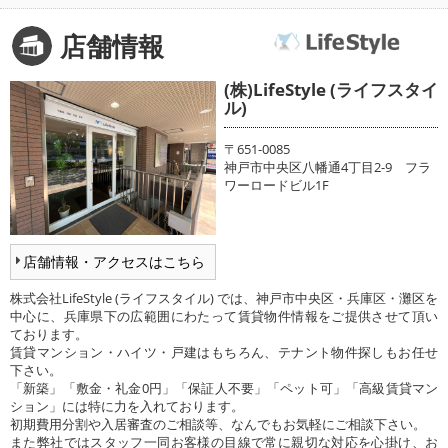
店舗情報
(株)LifeStyle (ライフスタイ
ル)
〒651-0085
神戸市中央区八幡通4丁目2-9 フラ
ワーロードビル1F
店舗情報・アクセスはこちら
株式会社LifeStyle (ライフスタイル) では、神戸市中央区・兵庫区・灘区を
中心に、兵庫県下の広範囲にわたって賃貸物件情報をご提供させて頂い
ております。
賃貸マンション・ハイツ・戸建はもちろん、テナント物件探しもお任せ
下さい。
「新築」「敷金・礼金0円」「保証人不要」「ペット可」「高級賃貸マン
ション」には特に力を入れております。
初期費用分割や入居審査のご相談等、なんでもお気軽にご相談下さい。
また弊社ではスタッフ一同お客様の目線で常に親切な対応を心掛け、お