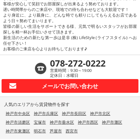
客様が安心して笑顔でお部屋探しが出来るよう努めております。
遅い時間帯からのご来店や、現地での待ち合わせなども大歓迎です！
より身近に、より親身に、どんな時でも頼りにしてもらえるお店である
よう日々努めてまいります。
皆様の新しい生活をサポートできる様、元気で明るいスタッフがお部屋
探しを精一杯お手伝いさせて頂きます。
新生活のための新たな第一歩は是非 (株) LifeStyle (ライフスタイル) へお
任せ下さい！
お客様のご来店を心よりお待ちしております♪
078-272-0222
営業時間：9:30～19:00
定休日：水曜日
メールで
お問い合わせ
人気のエリアから賃貸物件を探す
神戸市中央区
神戸市兵庫区
神戸市長田区
神戸市北区
神戸市須磨区
宝塚市
神戸市垂水区
神戸市西区
神戸市灘区
神戸市東灘区
明石市
芦屋市
西宮市