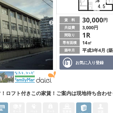
30,000
円
賃 料
3,000円
共益費
1R
間取り
14㎡
専有面積
平成3年4月 (築
築年月
お気に入り
登録
す！ロフト付きこの家賃！ご案内は現地待ち合わ