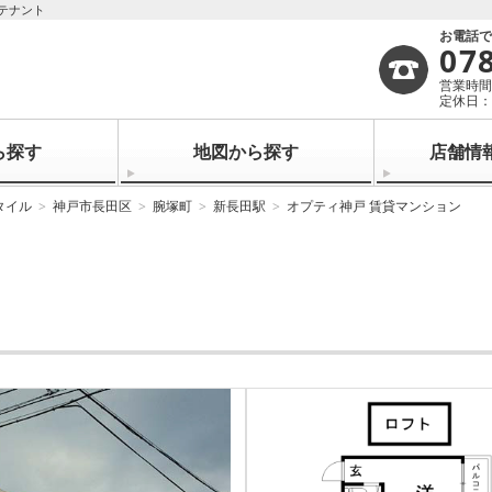
テナント
お電話
07
営業時間：
定休日
ら探す
地図から探す
店舗情
タイル
神戸市長田区
腕塚町
新長田駅
オプティ神戸 賃貸マンション