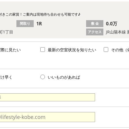
付きこの家賃！ご案内は現地待ち合わせも可能です♪
1R
0.0万
間取り
敷 金
町1丁目
JR山陽本線
アクセス
実際に見たい
最新の空室状況を知りたい
その他（
だけ早く
いいものがあれば