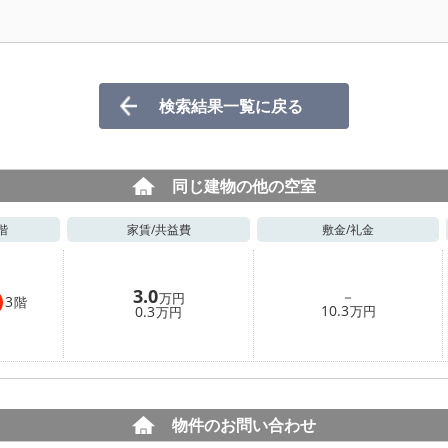
検索結果一覧に戻る
同じ建物の他の空室
階
家賃/
共益費
敷金/
礼金
3.0
－
万円
3
階
10.3
0.3
万円
万円
物件のお問い合わせ