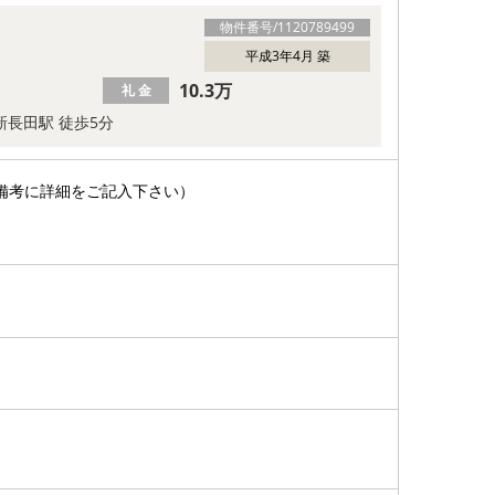
物件番号/
1120789499
平成3年4月 築
10.3万
礼 金
 新長田駅 徒歩5分
備考に詳細をご記入下さい）