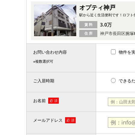
オプティ神戸
駅から近く生活便利です！ロフト
3.0万
賃 料
神戸市長田区腕塚
住 所
お問い合わせ内容
物件を
※複数選択可
ご入居時期
できる
お名前
必 須
メールアドレス
必 須