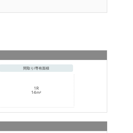
間取り/
専有面積
1R
14
m²