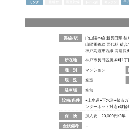
路線/駅
JR山陽本線 新長田駅 徒
山陽電鉄線 西代駅 徒歩
神戸高速東西線 高速長田
所在地
神戸市長田区腕塚町1丁
種 別
マンション
現 況
空室
駐車場
空無
設備/条件
上水道
下水道
都市ガ
ンターネット対応
駐輪
保 険
加入要 20,000円/2年
金銭備考
－