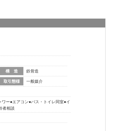
構 造
鉄骨造
取引態様
一般媒介
ャワー
エアコン
バス・トイレ同室
イ
齢者相談