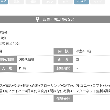
設備・周辺情報など
歩5分
10分
駅 徒歩15分
目
内 訳
洋室4.5帖
階数/階建
2階/3階建
向 き
南
入 居
即時
契約期間
－
ス
電話
冷房
暖房
給湯
フローリング
CATV
バルコニー
ロフト
シ
場
光ファイバー
日当たり良好
閑静な住宅街
インターネット無料
高
保証会社
－