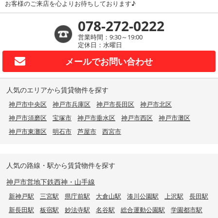
お客様のご来店を心よりお待ちしております♪
078-272-0222
営業時間：9:30～19:00
定休日：水曜日
メールで
お問い合わせ
人気のエリアから賃貸物件を探す
神戸市中央区
神戸市兵庫区
神戸市長田区
神戸市北区
神戸市須磨区
宝塚市
神戸市垂水区
神戸市西区
神戸市灘区
神戸市東灘区
明石市
芦屋市
西宮市
人気の路線・駅から賃貸物件を探す
神戸市営地下鉄西神・山手線
新神戸駅
三宮駅
県庁前駅
大倉山駅
湊川公園駅
上沢駅
長田駅
新長田駅
板宿駅
妙法寺駅
名谷駅
総合運動公園駅
学園都市駅