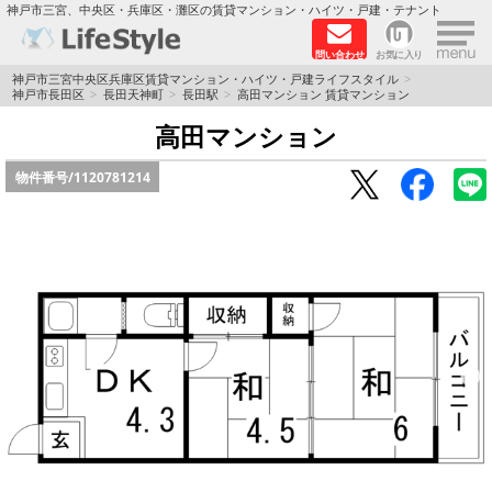
×
神戸市三宮、中央区・兵庫区・灘区の賃貸マンション・ハイツ・戸建・テナント
問い合わせ
お気に入り
TOPページ
神戸市三宮中央区兵庫区賃貸マンション・ハイツ・戸建ライフスタイル
神戸市長田区
長田天神町
長田駅
高田マンション 賃貸マンション
神戸の単身向けマンション特集
高田マンション
物件番号/
1120781214
新築物件
敷金·礼金0円特集
保証人不要
高級賃貸
リノベーション物件
ペット飼育可能