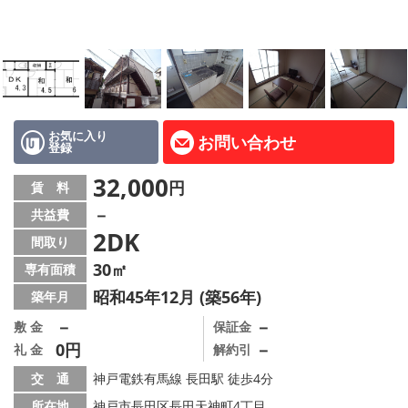
路線·駅から探す
地域から探す
地図から探す
店舗情報·アクセス
お気に入り
お問い合わせ
登録
会社概要
32,000
円
賃 料
－
共益費
メールでお問い合わせ
2DK
間取り
30㎡
専有面積
昭和45年12月 (築56年)
築年月
－
－
敷 金
保証金
0円
－
礼 金
解約引
交 通
神戸電鉄有馬線 長田駅 徒歩4分
所在地
神戸市長田区長田天神町4丁目