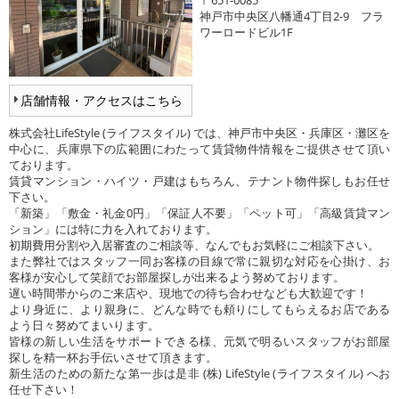
神戸市中央区八幡通4丁目2-9 フラ
ワーロードビル1F
店舗情報・アクセスはこちら
株式会社LifeStyle (ライフスタイル) では、神戸市中央区・兵庫区・灘区を
中心に、兵庫県下の広範囲にわたって賃貸物件情報をご提供させて頂い
ております。
賃貸マンション・ハイツ・戸建はもちろん、テナント物件探しもお任せ
下さい。
「新築」「敷金・礼金0円」「保証人不要」「ペット可」「高級賃貸マン
ション」には特に力を入れております。
初期費用分割や入居審査のご相談等、なんでもお気軽にご相談下さい。
また弊社ではスタッフ一同お客様の目線で常に親切な対応を心掛け、お
客様が安心して笑顔でお部屋探しが出来るよう努めております。
遅い時間帯からのご来店や、現地での待ち合わせなども大歓迎です！
より身近に、より親身に、どんな時でも頼りにしてもらえるお店である
よう日々努めてまいります。
皆様の新しい生活をサポートできる様、元気で明るいスタッフがお部屋
探しを精一杯お手伝いさせて頂きます。
新生活のための新たな第一歩は是非 (株) LifeStyle (ライフスタイル) へお
任せ下さい！