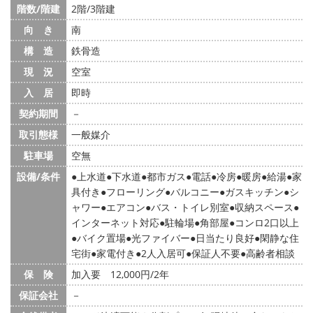
階数/階建
2階/3階建
向 き
南
構 造
鉄骨造
現 況
空室
入 居
即時
契約期間
－
取引態様
一般媒介
駐車場
空無
設備/条件
上水道
下水道
都市ガス
電話
冷房
暖房
給湯
家
具付き
フローリング
バルコニー
ガスキッチン
シ
ャワー
エアコン
バス・トイレ別室
収納スペース
インターネット対応
駐輪場
角部屋
コンロ2口以上
バイク置場
光ファイバー
日当たり良好
閑静な住
宅街
家電付き
2人入居可
保証人不要
高齢者相談
保 険
加入要 12,000円/2年
保証会社
－