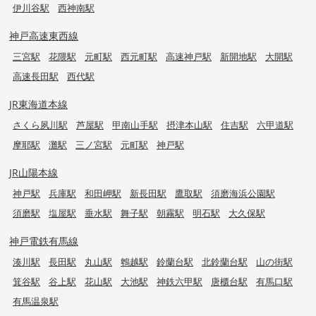
伊川谷駅
西神南駅
神戸高速東西線
三宮駅
花隈駅
元町駅
西元町駅
高速神戸駅
新開地駅
大開駅
高速長田駅
西代駅
JR東海道本線
さくら夙川駅
芦屋駅
甲南山手駅
摂津本山駅
住吉駅
六甲道駅
摩耶駅
灘駅
三ノ宮駅
元町駅
神戸駅
JR山陽本線
神戸駅
兵庫駅
和田岬駅
新長田駅
鷹取駅
須磨海浜公園駅
須磨駅
塩屋駅
垂水駅
舞子駅
朝霧駅
明石駅
大久保駅
神戸電鉄有馬線
湊川駅
長田駅
丸山駅
鵯越駅
鈴蘭台駅
北鈴蘭台駅
山の街駅
箕谷駅
谷上駅
花山駅
大池駅
神鉄六甲駅
唐櫃台駅
有馬口駅
有馬温泉駅