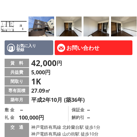
路線·駅から探す
地域から探す
地図から探す
店舗情報·アクセス
お気に入り
お問い合わせ
登録
会社概要
42,000
円
賃 料
5,000円
共益費
メールでお問い合わせ
1K
間取り
27.09㎡
専有面積
平成2年10月 (築36年)
築年月
－
－
敷 金
保証金
100,000円
－
礼 金
解約引
交 通
神戸電鉄有馬線 北鈴蘭台駅 徒歩1分
神戸電鉄有馬線 山の街駅 徒歩10分