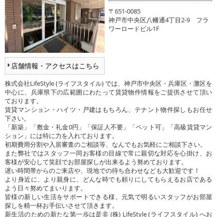
〒651-0085
神戸市中央区八幡通4丁目2-9 フラ
ワーロードビル1F
店舗情報・アクセスはこちら
株式会社LifeStyle (ライフスタイル) では、神戸市中央区・兵庫区・灘区を
中心に、兵庫県下の広範囲にわたって賃貸物件情報をご提供させて頂い
ております。
賃貸マンション・ハイツ・戸建はもちろん、テナント物件探しもお任せ
下さい。
「新築」「敷金・礼金0円」「保証人不要」「ペット可」「高級賃貸マン
ション」には特に力を入れております。
初期費用分割や入居審査のご相談等、なんでもお気軽にご相談下さい。
また弊社ではスタッフ一同お客様の目線で常に親切な対応を心掛け、お
客様が安心して笑顔でお部屋探しが出来るよう努めております。
遅い時間帯からのご来店や、現地での待ち合わせなども大歓迎です！
より身近に、より親身に、どんな時でも頼りにしてもらえるお店である
よう日々努めてまいります。
皆様の新しい生活をサポートできる様、元気で明るいスタッフがお部屋
探しを精一杯お手伝いさせて頂きます。
新生活のための新たな第一歩は是非 (株) LifeStyle (ライフスタイル) へお