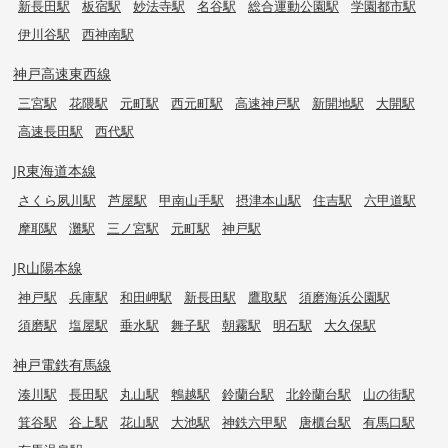
新長田駅
板宿駅
妙法寺駅
名谷駅
総合運動公園駅
学園都市駅
伊川谷駅
西神南駅
神戸高速東西線
三宮駅
花隈駅
元町駅
西元町駅
高速神戸駅
新開地駅
大開駅
高速長田駅
西代駅
JR東海道本線
さくら夙川駅
芦屋駅
甲南山手駅
摂津本山駅
住吉駅
六甲道駅
摩耶駅
灘駅
三ノ宮駅
元町駅
神戸駅
JR山陽本線
神戸駅
兵庫駅
和田岬駅
新長田駅
鷹取駅
須磨海浜公園駅
須磨駅
塩屋駅
垂水駅
舞子駅
朝霧駅
明石駅
大久保駅
神戸電鉄有馬線
湊川駅
長田駅
丸山駅
鵯越駅
鈴蘭台駅
北鈴蘭台駅
山の街駅
箕谷駅
谷上駅
花山駅
大池駅
神鉄六甲駅
唐櫃台駅
有馬口駅