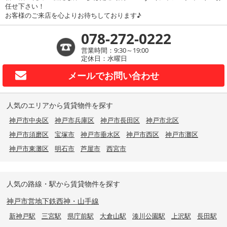
任せ下さい！
お客様のご来店を心よりお待ちしております♪
078-272-0222
営業時間：9:30～19:00
定休日：水曜日
メールで
お問い合わせ
人気のエリアから賃貸物件を探す
神戸市中央区
神戸市兵庫区
神戸市長田区
神戸市北区
神戸市須磨区
宝塚市
神戸市垂水区
神戸市西区
神戸市灘区
神戸市東灘区
明石市
芦屋市
西宮市
人気の路線・駅から賃貸物件を探す
神戸市営地下鉄西神・山手線
新神戸駅
三宮駅
県庁前駅
大倉山駅
湊川公園駅
上沢駅
長田駅