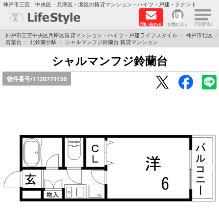
×
神戸市三宮、中央区・兵庫区・灘区の賃貸マンション・ハイツ・戸建・テナント
問い合わせ
お気に入り
TOPページ
神戸市三宮中央区兵庫区賃貸マンション・ハイツ・戸建ライフスタイル
神戸市北区
若葉台
北鈴蘭台駅
シャルマンフジ鈴蘭台 賃貸マンション
神戸の単身向けマンション特集
シャルマンフジ鈴蘭台
物件番号/
1120779156
新築物件
敷金·礼金0円特集
保証人不要
高級賃貸
リノベーション物件
ペット飼育可能