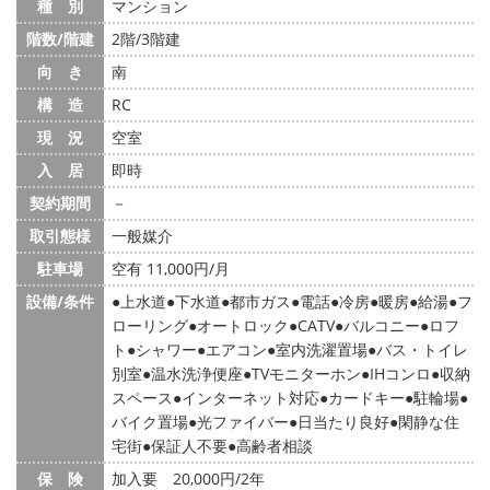
種 別
マンション
階数/階建
2階/3階建
向 き
南
構 造
RC
現 況
空室
入 居
即時
契約期間
－
取引態様
一般媒介
駐車場
空有 11,000円/月
設備/条件
上水道
下水道
都市ガス
電話
冷房
暖房
給湯
フ
ローリング
オートロック
CATV
バルコニー
ロフ
ト
シャワー
エアコン
室内洗濯置場
バス・トイレ
別室
温水洗浄便座
TVモニターホン
IHコンロ
収納
スペース
インターネット対応
カードキー
駐輪場
バイク置場
光ファイバー
日当たり良好
閑静な住
宅街
保証人不要
高齢者相談
保 険
加入要 20,000円/2年