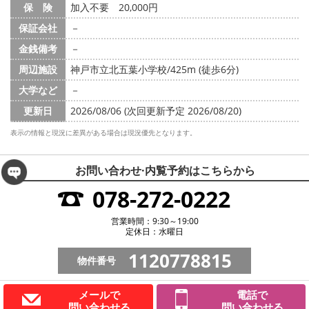
保 険
加入不要 20,000円
保証会社
－
金銭備考
－
周辺施設
神戸市立北五葉小学校/425m (徒歩6分)
大学など
－
更新日
2026/08/06 (次回更新予定 2026/08/20)
表示の情報と現況に差異がある場合は現況優先となります。
お問い合わせ·内覧予約は
こちらから
078-272-0222
営業時間：9:30～19:00
定休日：水曜日
1120778815
物件番号
メールで
電話で
問い合わせる
問い合わせる