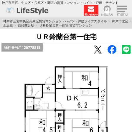
×
神戸市三宮、中央区・兵庫区・灘区の賃貸マンション・ハイツ・戸建・テナント
問い合わせ
お気に入り
TOPページ
神戸市三宮中央区兵庫区賃貸マンション・ハイツ・戸建ライフスタイル
神戸市北区
北五葉
西鈴蘭台駅
ＵＲ鈴蘭台第一住宅 賃貸マンション
神戸の単身向けマンション特集
ＵＲ鈴蘭台第一住宅
物件番号/
1120778815
新築物件
敷金·礼金0円特集
保証人不要
高級賃貸
リノベーション物件
ペット飼育可能