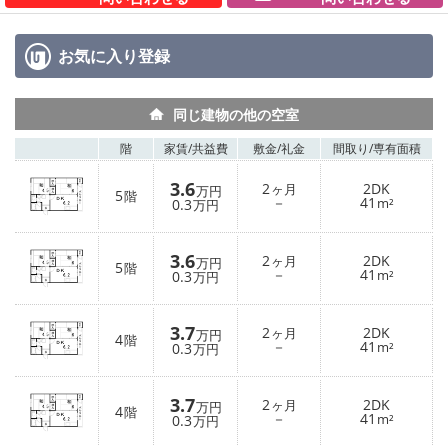
お気に入り
登録
同じ建物の他の空室
階
家賃/
共益費
敷金/
礼金
間取り/
専有面積
3.6
2
2DK
ヶ月
万円
5
階
－
41
0.3
m²
万円
3.6
2
2DK
ヶ月
万円
5
階
－
41
0.3
m²
万円
3.7
2
2DK
ヶ月
万円
4
階
－
41
0.3
m²
万円
3.7
2
2DK
ヶ月
万円
4
階
－
41
0.3
m²
万円