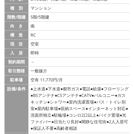
種 別
マンション
階数/階建
5階/5階建
向 き
南
構 造
RC
現 況
空室
入 居
即時
契約期間
－
取引態様
一般媒介
駐車場
空有 11,770円/月
設備/条件
上水道
下水道
都市ガス
電話
給湯
フローリング
BSアンテナ
CSアンテナ
CATV
バルコニー
ガス
キッチン
シャワー
室内洗濯置場
バス・トイレ別
室
屋内駐車場
収納スペース
インターネット対応
洗面所独立
駐輪場
コンロ2口以上
バイク置場
光
ファイバー
日当たり良好
閑静な住宅街
2人入居可
保証人不要
高齢者相談