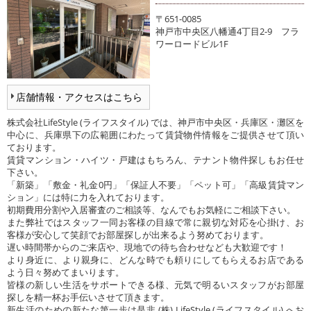
〒651-0085
神戸市中央区八幡通4丁目2-9 フラ
ワーロードビル1F
店舗情報・アクセスはこちら
株式会社LifeStyle (ライフスタイル) では、神戸市中央区・兵庫区・灘区を
中心に、兵庫県下の広範囲にわたって賃貸物件情報をご提供させて頂い
ております。
賃貸マンション・ハイツ・戸建はもちろん、テナント物件探しもお任せ
下さい。
「新築」「敷金・礼金0円」「保証人不要」「ペット可」「高級賃貸マン
ション」には特に力を入れております。
初期費用分割や入居審査のご相談等、なんでもお気軽にご相談下さい。
また弊社ではスタッフ一同お客様の目線で常に親切な対応を心掛け、お
客様が安心して笑顔でお部屋探しが出来るよう努めております。
遅い時間帯からのご来店や、現地での待ち合わせなども大歓迎です！
より身近に、より親身に、どんな時でも頼りにしてもらえるお店である
よう日々努めてまいります。
皆様の新しい生活をサポートできる様、元気で明るいスタッフがお部屋
探しを精一杯お手伝いさせて頂きます。
新生活のための新たな第一歩は是非 (株) LifeStyle (ライフスタイル) へお