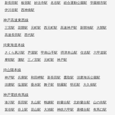
新長田駅
板宿駅
妙法寺駅
名谷駅
総合運動公園駅
学園都市駅
伊川谷駅
西神南駅
神戸高速東西線
三宮駅
花隈駅
元町駅
西元町駅
高速神戸駅
新開地駅
大開駅
高速長田駅
西代駅
JR東海道本線
さくら夙川駅
芦屋駅
甲南山手駅
摂津本山駅
住吉駅
六甲道駅
摩耶駅
灘駅
三ノ宮駅
元町駅
神戸駅
JR山陽本線
神戸駅
兵庫駅
和田岬駅
新長田駅
鷹取駅
須磨海浜公園駅
須磨駅
塩屋駅
垂水駅
舞子駅
朝霧駅
明石駅
大久保駅
神戸電鉄有馬線
湊川駅
長田駅
丸山駅
鵯越駅
鈴蘭台駅
北鈴蘭台駅
山の街駅
箕谷駅
谷上駅
花山駅
大池駅
神鉄六甲駅
唐櫃台駅
有馬口駅