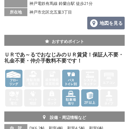
神戸電鉄有馬線 鈴蘭台駅 徒歩21分
所在地
神戸市北区北五葉3丁目
地図を見る
おすすめポイント
ＵＲであ～るでおなじみのＵＲ賃貸！保証人不要・
礼金不要・仲介手数料不要です！
設備・周辺情報など
内 訳
DK6.2帖、和室4帖、和室4.5帖、和室6帖