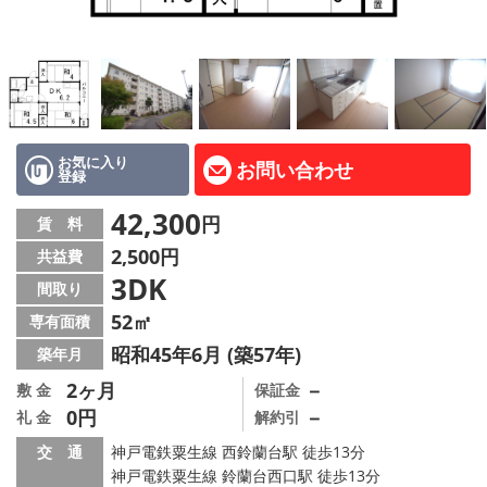
路線·駅から探す
地域から探す
地図から探す
店舗情報·アクセス
お気に入り
お問い合わせ
登録
会社概要
42,300
円
賃 料
2,500円
共益費
メールでお問い合わせ
3DK
間取り
52㎡
専有面積
昭和45年6月 (築57年)
築年月
2ヶ月
－
敷 金
保証金
0円
－
礼 金
解約引
交 通
神戸電鉄粟生線 西鈴蘭台駅 徒歩13分
神戸電鉄粟生線 鈴蘭台西口駅 徒歩13分