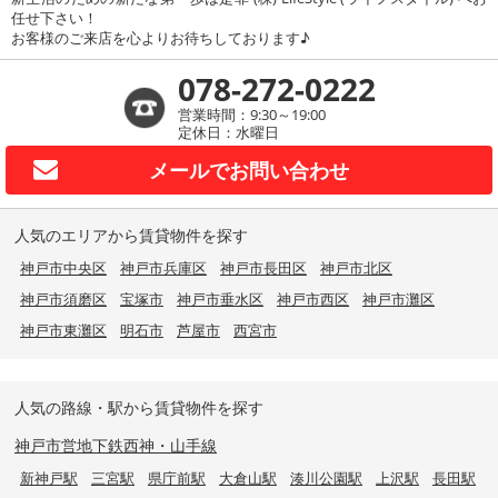
任せ下さい！
お客様のご来店を心よりお待ちしております♪
078-272-0222
営業時間：9:30～19:00
定休日：水曜日
メールで
お問い合わせ
人気のエリアから賃貸物件を探す
神戸市中央区
神戸市兵庫区
神戸市長田区
神戸市北区
神戸市須磨区
宝塚市
神戸市垂水区
神戸市西区
神戸市灘区
神戸市東灘区
明石市
芦屋市
西宮市
人気の路線・駅から賃貸物件を探す
神戸市営地下鉄西神・山手線
新神戸駅
三宮駅
県庁前駅
大倉山駅
湊川公園駅
上沢駅
長田駅