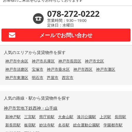
お客様のご来店を心よりお待ちしております♪
078-272-0222
営業時間：9:30～19:00
定休日：水曜日
メールで
お問い合わせ
人気のエリアから賃貸物件を探す
神戸市中央区
神戸市兵庫区
神戸市長田区
神戸市北区
神戸市須磨区
宝塚市
神戸市垂水区
神戸市西区
神戸市灘区
神戸市東灘区
明石市
芦屋市
西宮市
人気の路線・駅から賃貸物件を探す
神戸市営地下鉄西神・山手線
新神戸駅
三宮駅
県庁前駅
大倉山駅
湊川公園駅
上沢駅
長田駅
新長田駅
板宿駅
妙法寺駅
名谷駅
総合運動公園駅
学園都市駅