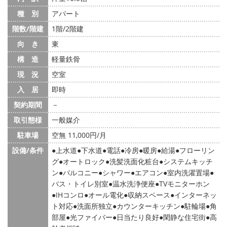
種 別
アパート
階数/階建
1階/2階建
向 き
東
構 造
軽量鉄骨
現 況
空室
入 居
即時
契約期間
－
取引態様
一般媒介
駐車場
空無 11,000円/月
設備/条件
上水道
下水道
電話
冷房
暖房
給湯
フローリン
グ
オートロック
洗髪洗面化粧台
システムキッチ
ン
バルコニー
シャワー
エアコン
室内洗濯置場
バス・トイレ別室
温水洗浄便座
TVモニターホン
IHコンロ
オール電化
収納スペース
インターネッ
ト対応
洗面所独立
カウンターキッチン
駐輪場
角
部屋
光ファイバー
日当たり良好
閑静な住宅街
高