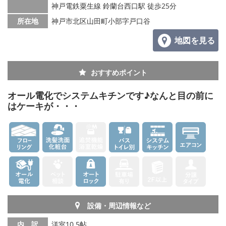
神戸電鉄粟生線 鈴蘭台西口駅 徒歩25分
所在地
神戸市北区山田町小部字戸口谷
地図を見る
おすすめポイント
オール電化でシステムキチンです♪なんと目の前に
はケーキが・・・
設備・周辺情報など
内 訳
洋室10.5帖