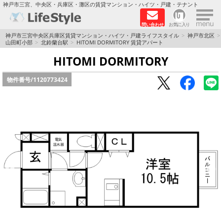
×
神戸市三宮、中央区・兵庫区・灘区の賃貸マンション・ハイツ・戸建・テナント
問い合わせ
お気に入り
TOPページ
神戸市三宮中央区兵庫区賃貸マンション・ハイツ・戸建ライフスタイル
神戸市北区
山田町小部
北鈴蘭台駅
HITOMI DORMITORY 賃貸アパート
神戸の単身向けマンション特集
HITOMI DORMITORY
物件番号/
1120773424
新築物件
敷金·礼金0円特集
保証人不要
高級賃貸
リノベーション物件
ペット飼育可能