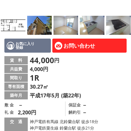
路線·駅から探す
地域から探す
地図から探す
店舗情報·アクセス
お気に入り
お問い合わせ
登録
会社概要
44,000
円
賃 料
4,000円
共益費
メールでお問い合わせ
1R
間取り
30.27㎡
専有面積
平成17年5月 (築22年)
築年月
－
－
敷 金
保証金
2,200円
－
礼 金
解約引
交 通
神戸電鉄有馬線 北鈴蘭台駅 徒歩18分
神戸電鉄粟生線 鈴蘭台駅 徒歩21分