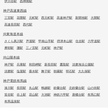
伊川谷駅
西神南駅
神戸高速東西線
三宮駅
花隈駅
元町駅
西元町駅
高速神戸駅
新開地駅
大開駅
高速長田駅
西代駅
JR東海道本線
さくら夙川駅
芦屋駅
甲南山手駅
摂津本山駅
住吉駅
六甲道駅
摩耶駅
灘駅
三ノ宮駅
元町駅
神戸駅
JR山陽本線
神戸駅
兵庫駅
和田岬駅
新長田駅
鷹取駅
須磨海浜公園駅
須磨駅
塩屋駅
垂水駅
舞子駅
朝霧駅
明石駅
大久保駅
神戸電鉄有馬線
湊川駅
長田駅
丸山駅
鵯越駅
鈴蘭台駅
北鈴蘭台駅
山の街駅
箕谷駅
谷上駅
花山駅
大池駅
神鉄六甲駅
唐櫃台駅
有馬口駅
有馬温泉駅