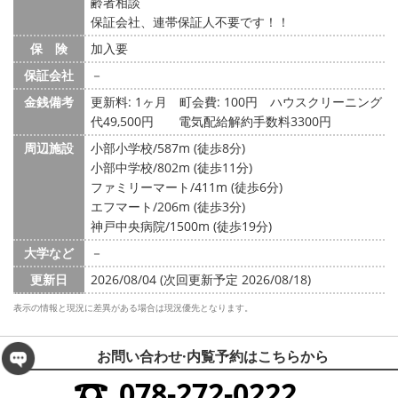
齢者相談
保証会社、連帯保証人不要です！！
保 険
加入要
保証会社
－
金銭備考
更新料: 1ヶ月
町会費: 100円
ハウスクリーニング
代49,500円 電気配給解約手数料3300円
周辺施設
小部小学校/587m (徒歩8分)
小部中学校/802m (徒歩11分)
ファミリーマート/411m (徒歩6分)
エフマート/206m (徒歩3分)
神戸中央病院/1500m (徒歩19分)
大学など
－
更新日
2026/08/04 (次回更新予定 2026/08/18)
表示の情報と現況に差異がある場合は現況優先となります。
お問い合わせ·内覧予約は
こちらから
078-272-0222