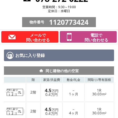
営業時間：9:30～19:00
定休日：水曜日
1120773424
物件番号
メールで
電話で
問い合わせる
問い合わせる
お気に入り
登録
同じ建物の他の空室
階
家賃/
共益費
敷金/
礼金
間取り/
専有面積
4.5
－
1R
万円
2
階
1
30.03
0.4
ヶ月
m²
万円
4.5
－
1R
万円
2
階
4
30.03
0.4
ヶ月
m²
万円