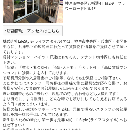
神戸市中央区八幡通4丁目2-9 フラ
ワーロードビル1F
店舗情報・アクセスはこちら
株式会社LifeStyle (ライフスタイル) では、神戸市中央区・兵庫区・灘区を
中心に、兵庫県下の広範囲にわたって賃貸物件情報をご提供させて頂い
ております。
賃貸マンション・ハイツ・戸建はもちろん、テナント物件探しもお任せ
下さい。
「新築」「敷金・礼金0円」「保証人不要」「ペット可」「高級賃貸マン
ション」には特に力を入れております。
初期費用分割や入居審査のご相談等、なんでもお気軽にご相談下さい。
また弊社ではスタッフ一同お客様の目線で常に親切な対応を心掛け、お
客様が安心して笑顔でお部屋探しが出来るよう努めております。
遅い時間帯からのご来店や、現地での待ち合わせなども大歓迎です！
より身近に、より親身に、どんな時でも頼りにしてもらえるお店である
よう日々努めてまいります。
皆様の新しい生活をサポートできる様、元気で明るいスタッフがお部屋
探しを精一杯お手伝いさせて頂きます。
新生活のための新たな第一歩は是非 (株) LifeStyle (ライフスタイル) へお
任せ下さい！