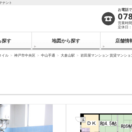
テナント
お電話
07
営業時間：
定休日
ら探す
地図から探す
店舗情
タイル
神戸市中央区
中山手通
大倉山駅
岩田屋マンション 賃貸マンショ