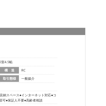
室4.5帖
構 造
RC
取引態様
一般媒介
収納スペース
インターネット対応
コ
居可
保証人不要
高齢者相談