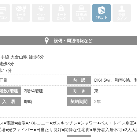
設備・周辺情報など
手線 大倉山駅 徒歩6分
徒歩8分
歩17分
丁目
内 訳
DK4.5帖、和室6帖、和
階数/階建
2階/4階建
向 き
東
入 居
即時
契約期間
2年
ス
電話
給湯
バルコニー
ガスキッチン
シャワー
バス・トイレ別室
置場
光ファイバー
日当たり良好
閑静な住宅街
単身者入居不可
2人入