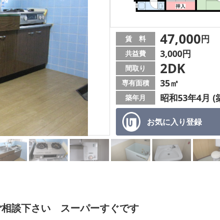
47,000
円
賃 料
3,000円
共益費
2DK
間取り
35㎡
専有面積
昭和53年4月 (
築年月
お気に入り
登録
ご相談下さい スーパーすぐです