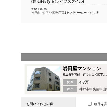
(株)LifeStyle (ライフスタイル)
〒651-0085
神戸市中央区八幡通4丁目2-9 フラワーロードビル1F
岩田屋マンション
礼金分割可能 何でもご相談下さ
4.7万
賃 料
神戸市中央区中山
住 所
お問い合わせ内容
物件を