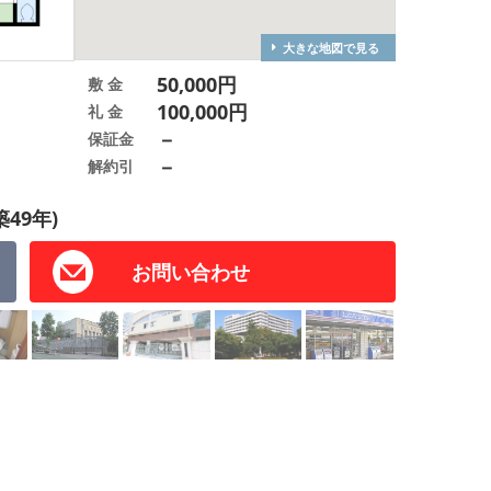
大きな地図で見る
50,000円
敷 金
100,000円
礼 金
－
保証金
－
解約引
築49年)
お問い合わせ