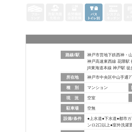
路線/駅
神戸市営地下鉄西神・山
神戸高速東西線 花隈駅 
JR東海道本線 神戸駅 徒
所在地
神戸市中央区中山手通7
種 別
マンション
現 況
空室
駐車場
空無
設備/条件
上水道
下水道
都市ガ
ンロ2口以上
室外洗濯