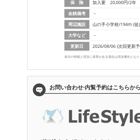
保 険
加入要 20,000円/2年
金銭備考
－
周辺施設
山の手小学校/194m (徒
大学など
－
更新日
2026/08/06 (次回更新予定
表示の情報と現況に差異がある場合は現況優先となり
お問い合わせ·内覧予約は
こちらか