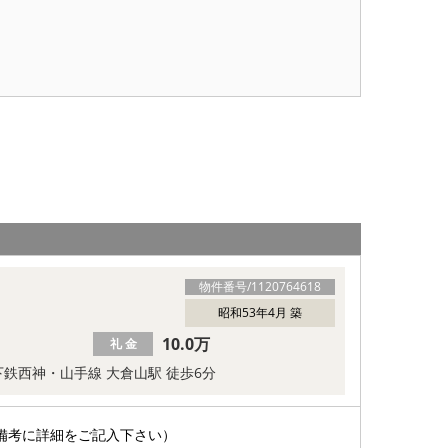
物件番号/
1120764618
昭和53年4月 築
10.0万
礼 金
鉄西神・山手線 大倉山駅 徒歩6分
備考に詳細をご記入下さい）