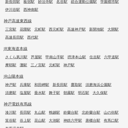
新長田駅
板宿駅
妙法寺駅
名谷駅
総合運動公園駅
学園都市駅
伊川谷駅
西神南駅
神戸高速東西線
三宮駅
花隈駅
元町駅
西元町駅
高速神戸駅
新開地駅
大開駅
高速長田駅
西代駅
JR東海道本線
さくら夙川駅
芦屋駅
甲南山手駅
摂津本山駅
住吉駅
六甲道駅
摩耶駅
灘駅
三ノ宮駅
元町駅
神戸駅
JR山陽本線
神戸駅
兵庫駅
和田岬駅
新長田駅
鷹取駅
須磨海浜公園駅
須磨駅
塩屋駅
垂水駅
舞子駅
朝霧駅
明石駅
大久保駅
神戸電鉄有馬線
湊川駅
長田駅
丸山駅
鵯越駅
鈴蘭台駅
北鈴蘭台駅
山の街駅
箕谷駅
谷上駅
花山駅
大池駅
神鉄六甲駅
唐櫃台駅
有馬口駅