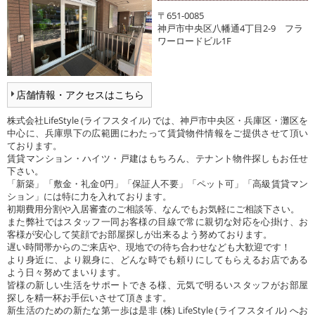
〒651-0085
神戸市中央区八幡通4丁目2-9 フラ
ワーロードビル1F
店舗情報・アクセスはこちら
株式会社LifeStyle (ライフスタイル) では、神戸市中央区・兵庫区・灘区を
中心に、兵庫県下の広範囲にわたって賃貸物件情報をご提供させて頂い
ております。
賃貸マンション・ハイツ・戸建はもちろん、テナント物件探しもお任せ
下さい。
「新築」「敷金・礼金0円」「保証人不要」「ペット可」「高級賃貸マン
ション」には特に力を入れております。
初期費用分割や入居審査のご相談等、なんでもお気軽にご相談下さい。
また弊社ではスタッフ一同お客様の目線で常に親切な対応を心掛け、お
客様が安心して笑顔でお部屋探しが出来るよう努めております。
遅い時間帯からのご来店や、現地での待ち合わせなども大歓迎です！
より身近に、より親身に、どんな時でも頼りにしてもらえるお店である
よう日々努めてまいります。
皆様の新しい生活をサポートできる様、元気で明るいスタッフがお部屋
探しを精一杯お手伝いさせて頂きます。
新生活のための新たな第一歩は是非 (株) LifeStyle (ライフスタイル) へお