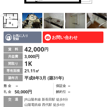
路線·駅から探す
地域から探す
地図から探す
店舗情報·アクセス
お気に入り
お問い合わせ
登録
会社概要
42,000
円
賃 料
3,000円
共益費
メールでお問い合わせ
1K
間取り
21.11㎡
専有面積
平成8年3月 (築31年)
築年月
－
－
敷 金
保証金
50,000円
－
礼 金
解約引
交 通
JR山陽本線 新長田駅 徒歩8分
山陽電鉄線 西代駅 徒歩4分