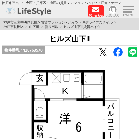
×
神戸市三宮、中央区・兵庫区・灘区の賃貸マンション・ハイツ・戸建・テナント
問い合わせ
お気に入り
TOPページ
神戸市三宮中央区兵庫区賃貸マンション・ハイツ・戸建ライフスタイル
神戸市長田区
山下町
新長田駅
ヒルズ山下Ⅱ 賃貸ハイツ
神戸の単身向けマンション特集
ヒルズ山下Ⅱ
物件番号/
1120763570
新築物件
敷金·礼金0円特集
保証人不要
高級賃貸
リノベーション物件
ペット飼育可能