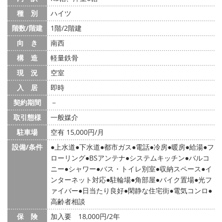
種 別
ハイツ
階数/階建
1階/2階建
向 き
南西
構 造
軽量鉄骨
現 況
空室
入 居
即時
契約期間
－
取引態様
一般媒介
駐車場
空有 15,000円/月
設備/条件
上水道
下水道
都市ガス
電話
冷房
暖房
給湯
フ
ローリング
BSアンテナ
システムキッチン
バルコ
ニー
シャワー
バス・トイレ別室
収納スペース
イ
ンターネット対応
駐輪場
角部屋
バイク置場
光フ
ァイバー
日当たり良好
閑静な住宅街
電気コンロ
高齢者相談
保 険
加入要 18,000円/2年