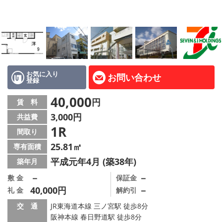
路線·駅から探す
地域から探す
地図から探す
店舗情報·アクセス
お気に入り
お問い合わせ
登録
会社概要
40,000
円
賃 料
3,000円
共益費
メールでお問い合わせ
1R
間取り
25.81㎡
専有面積
平成元年4月 (築38年)
築年月
－
－
敷 金
保証金
40,000円
－
礼 金
解約引
交 通
JR東海道本線 三ノ宮駅 徒歩8分
阪神本線 春日野道駅 徒歩8分