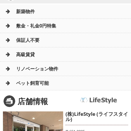
新築物件
敷金・礼金0円特集
保証人不要
高級賃貸
リノベーション物件
ペット飼育可能
店舗情報
(株)LifeStyle (ライフスタイ
ル)