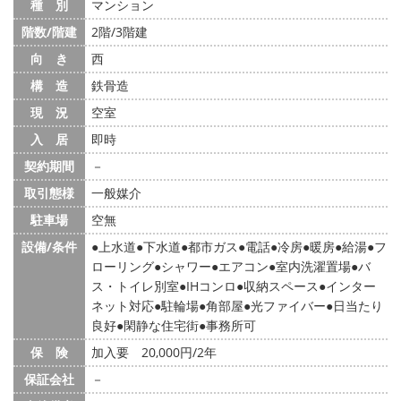
種 別
マンション
階数/階建
2階/3階建
向 き
西
構 造
鉄骨造
現 況
空室
入 居
即時
契約期間
－
取引態様
一般媒介
駐車場
空無
設備/条件
上水道
下水道
都市ガス
電話
冷房
暖房
給湯
フ
ローリング
シャワー
エアコン
室内洗濯置場
バ
ス・トイレ別室
IHコンロ
収納スペース
インター
ネット対応
駐輪場
角部屋
光ファイバー
日当たり
良好
閑静な住宅街
事務所可
保 険
加入要 20,000円/2年
保証会社
－