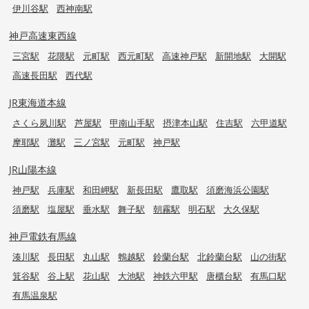
伊川谷駅
西神南駅
神戸高速東西線
三宮駅
花隈駅
元町駅
西元町駅
高速神戸駅
新開地駅
大開駅
高速長田駅
西代駅
JR東海道本線
さくら夙川駅
芦屋駅
甲南山手駅
摂津本山駅
住吉駅
六甲道駅
摩耶駅
灘駅
三ノ宮駅
元町駅
神戸駅
JR山陽本線
神戸駅
兵庫駅
和田岬駅
新長田駅
鷹取駅
須磨海浜公園駅
須磨駅
塩屋駅
垂水駅
舞子駅
朝霧駅
明石駅
大久保駅
神戸電鉄有馬線
湊川駅
長田駅
丸山駅
鵯越駅
鈴蘭台駅
北鈴蘭台駅
山の街駅
箕谷駅
谷上駅
花山駅
大池駅
神鉄六甲駅
唐櫃台駅
有馬口駅
有馬温泉駅