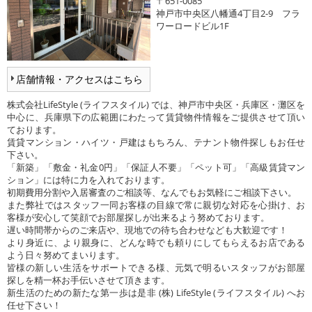
〒651-0085
神戸市中央区八幡通4丁目2-9 フラ
ワーロードビル1F
店舗情報・アクセスはこちら
株式会社LifeStyle (ライフスタイル) では、神戸市中央区・兵庫区・灘区を
中心に、兵庫県下の広範囲にわたって賃貸物件情報をご提供させて頂い
ております。
賃貸マンション・ハイツ・戸建はもちろん、テナント物件探しもお任せ
下さい。
「新築」「敷金・礼金0円」「保証人不要」「ペット可」「高級賃貸マン
ション」には特に力を入れております。
初期費用分割や入居審査のご相談等、なんでもお気軽にご相談下さい。
また弊社ではスタッフ一同お客様の目線で常に親切な対応を心掛け、お
客様が安心して笑顔でお部屋探しが出来るよう努めております。
遅い時間帯からのご来店や、現地での待ち合わせなども大歓迎です！
より身近に、より親身に、どんな時でも頼りにしてもらえるお店である
よう日々努めてまいります。
皆様の新しい生活をサポートできる様、元気で明るいスタッフがお部屋
探しを精一杯お手伝いさせて頂きます。
新生活のための新たな第一歩は是非 (株) LifeStyle (ライフスタイル) へお
任せ下さい！