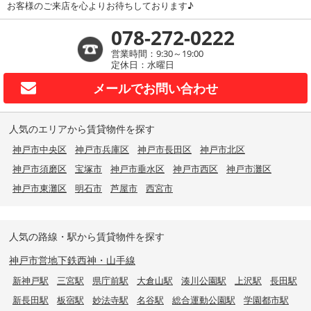
お客様のご来店を心よりお待ちしております♪
078-272-0222
営業時間：9:30～19:00
定休日：水曜日
メールで
お問い合わせ
人気のエリアから賃貸物件を探す
神戸市中央区
神戸市兵庫区
神戸市長田区
神戸市北区
神戸市須磨区
宝塚市
神戸市垂水区
神戸市西区
神戸市灘区
神戸市東灘区
明石市
芦屋市
西宮市
人気の路線・駅から賃貸物件を探す
神戸市営地下鉄西神・山手線
新神戸駅
三宮駅
県庁前駅
大倉山駅
湊川公園駅
上沢駅
長田駅
新長田駅
板宿駅
妙法寺駅
名谷駅
総合運動公園駅
学園都市駅