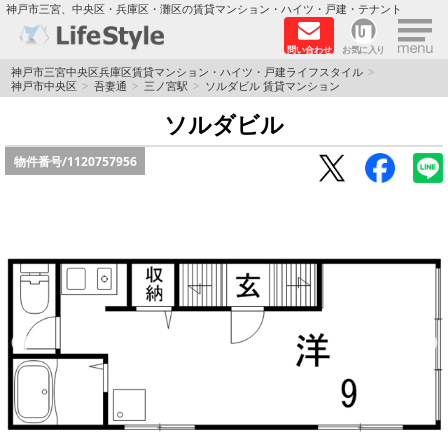
×
神戸市三宮、中央区・兵庫区・灘区の賃貸マンション・ハイツ・戸建・テナント
問い合わせ
お気に入り
TOPページ
神戸市三宮中央区兵庫区賃貸マンション・ハイツ・戸建ライフスタイル
神戸市中央区
吾妻通
三ノ宮駅
ソルダビル 賃貸マンション
神戸の単身向けマンション特集
ソルダビル
物件番号/
1120757956
新築物件
敷金·礼金0円特集
保証人不要
高級賃貸
リノベーション物件
ペット飼育可能