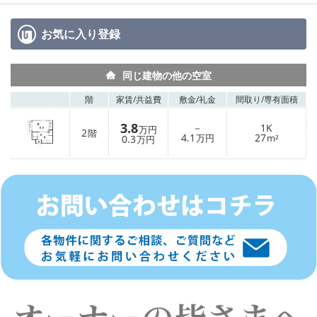
お気に入り
登録
同じ建物の他の空室
階
家賃/
共益費
敷金/
礼金
間取り/
専有面積
3.8
－
1K
万円
2
階
4.1
27
0.3
万円
m²
万円