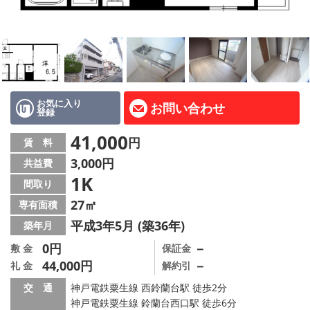
路線·駅から探す
地域から探す
地図から探す
店舗情報·アクセス
お気に入り
お問い合わせ
登録
会社概要
41,000
円
賃 料
3,000円
共益費
メールでお問い合わせ
1K
間取り
27㎡
専有面積
平成3年5月 (築36年)
築年月
0円
－
敷 金
保証金
44,000円
－
礼 金
解約引
交 通
神戸電鉄粟生線 西鈴蘭台駅 徒歩2分
神戸電鉄粟生線 鈴蘭台西口駅 徒歩6分