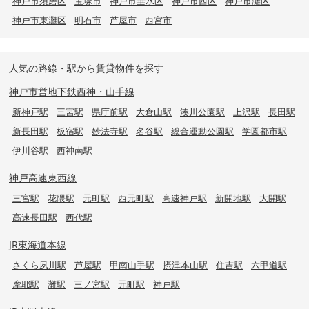
神戸市須磨区
宝塚市
神戸市垂水区
神戸市西区
神戸市灘区
神戸市東灘区
明石市
芦屋市
西宮市
人気の路線・駅から賃貸物件を探す
神戸市営地下鉄西神・山手線
新神戸駅
三宮駅
県庁前駅
大倉山駅
湊川公園駅
上沢駅
長田駅
新長田駅
板宿駅
妙法寺駅
名谷駅
総合運動公園駅
学園都市駅
伊川谷駅
西神南駅
神戸高速東西線
三宮駅
花隈駅
元町駅
西元町駅
高速神戸駅
新開地駅
大開駅
高速長田駅
西代駅
JR東海道本線
さくら夙川駅
芦屋駅
甲南山手駅
摂津本山駅
住吉駅
六甲道駅
摩耶駅
灘駅
三ノ宮駅
元町駅
神戸駅