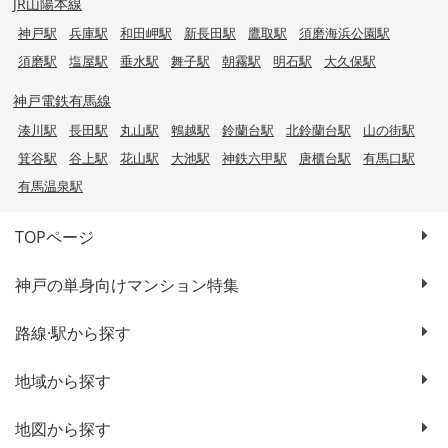
JR山陽本線
神戸駅
兵庫駅
和田岬駅
新長田駅
鷹取駅
須磨海浜公園駅
須磨駅
塩屋駅
垂水駅
舞子駅
朝霧駅
明石駅
大久保駅
神戸電鉄有馬線
湊川駅
長田駅
丸山駅
鵯越駅
鈴蘭台駅
北鈴蘭台駅
山の街駅
箕谷駅
谷上駅
花山駅
大池駅
神鉄六甲駅
唐櫃台駅
有馬口駅
有馬温泉駅
TOPページ
神戸の単身向けマンション特集
路線·駅から探す
地域から探す
地図から探す