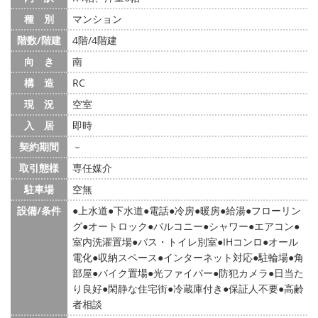
種 別
マンション
階数/階建
4階/4階建
向 き
南
構 造
RC
現 況
空室
入 居
即時
契約期間
－
取引態様
専任媒介
駐車場
空無
設備/条件
上水道
下水道
電話
冷房
暖房
給湯
フローリン
グ
オートロック
バルコニー
シャワー
エアコン
室内洗濯置場
バス・トイレ別室
IHコンロ
オール
電化
収納スペース
インターネット対応
駐輪場
角
部屋
バイク置場
光ファイバー
防犯カメラ
日当た
り良好
閑静な住宅街
冷蔵庫付き
保証人不要
高齢
者相談