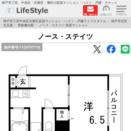
×
神戸市三宮、中央区・兵庫区・灘区の賃貸マンション・ハイツ・戸建・テナント
問い合わせ
お気に入り
TOPページ
神戸市三宮中央区兵庫区賃貸マンション・ハイツ・戸建ライフスタイル
神戸市北区
北五葉
西鈴蘭台駅
ノース・ステイツ 賃貸マンション
神戸の単身向けマンション特集
ノース・ステイツ
物件番号/
1120757110
新築物件
敷金·礼金0円特集
保証人不要
高級賃貸
リノベーション物件
ペット飼育可能