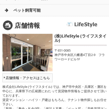
ペット飼育可能
店舗情報
(株)LifeStyle (ライフスタイ
ル)
〒651-0085
神戸市中央区八幡通4丁目2-9 フラ
ワーロードビル1F
店舗情報・アクセスはこちら
株式会社LifeStyle (ライフスタイル) では、神戸市中央区・兵庫区・灘区を
中心に、兵庫県下の広範囲にわたって賃貸物件情報をご提供させて頂い
ております。
賃貸マンション・ハイツ・戸建はもちろん、テナント物件探しもお任せ
下さい。
「新築」「敷金・礼金0円」「保証人不要」「ペット可」「高級賃貸マン