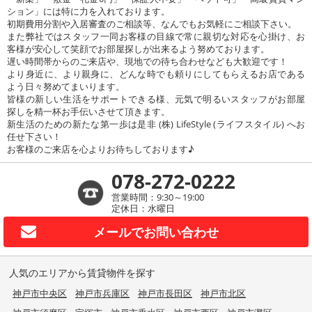
ション」には特に力を入れております。
初期費用分割や入居審査のご相談等、なんでもお気軽にご相談下さい。
また弊社ではスタッフ一同お客様の目線で常に親切な対応を心掛け、お
客様が安心して笑顔でお部屋探しが出来るよう努めております。
遅い時間帯からのご来店や、現地での待ち合わせなども大歓迎です！
より身近に、より親身に、どんな時でも頼りにしてもらえるお店である
よう日々努めてまいります。
皆様の新しい生活をサポートできる様、元気で明るいスタッフがお部屋
探しを精一杯お手伝いさせて頂きます。
新生活のための新たな第一歩は是非 (株) LifeStyle (ライフスタイル) へお
任せ下さい！
お客様のご来店を心よりお待ちしております♪
078-272-0222
営業時間：9:30～19:00
定休日：水曜日
メールで
お問い合わせ
人気のエリアから賃貸物件を探す
神戸市中央区
神戸市兵庫区
神戸市長田区
神戸市北区