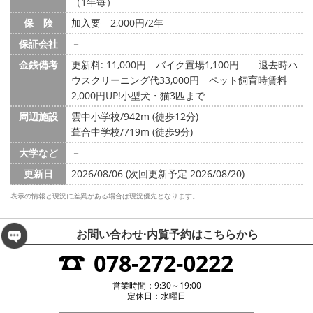
（1年毎）
保 険
加入要 2,000円/2年
保証会社
－
金銭備考
更新料: 11,000円
バイク置場1,100円 退去時ハ
ウスクリーニング代33,000円 ペット飼育時賃料
2,000円UP!小型犬・猫3匹まで
周辺施設
雲中小学校/942m (徒歩12分)
葺合中学校/719m (徒歩9分)
大学など
－
更新日
2026/08/06 (次回更新予定 2026/08/20)
表示の情報と現況に差異がある場合は現況優先となります。
お問い合わせ·内覧予約は
こちらから
078-272-0222
営業時間：9:30～19:00
定休日：水曜日