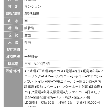
種 別
マンション
階数/階建
2階/3階建
向 き
南
構 造
鉄骨造
現 況
空室
入 居
即時
契約期間
－
取引態様
一般媒介
駐車場
空有 13,200円/月
設備/条件
上水道
下水道
都市ガス
電話
冷房
暖房
給湯
フ
ローリング
CATV
バルコニー
シャワー
エアコン
バス・トイレ同室
TVモニターホン
IHコンロ
屋内
駐車場
収納スペース
インターネット対応
駐輪場
バイク置場
室外洗濯置場
光ファイバー
日当たり
良好
閑静な住宅街
ペット相談
保証人不要
LDG保証 初回50％ 月額1.2％ 更新料10,000円