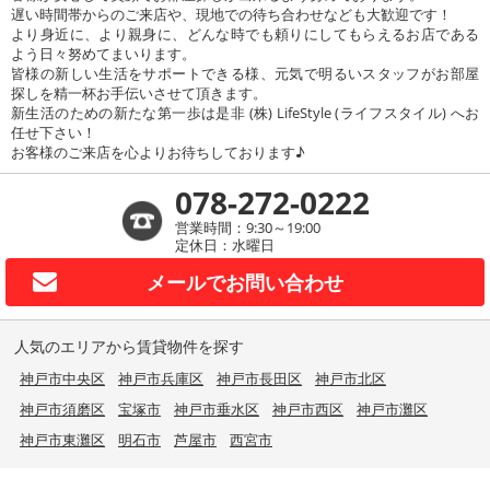
遅い時間帯からのご来店や、現地での待ち合わせなども大歓迎です！
より身近に、より親身に、どんな時でも頼りにしてもらえるお店である
よう日々努めてまいります。
皆様の新しい生活をサポートできる様、元気で明るいスタッフがお部屋
探しを精一杯お手伝いさせて頂きます。
新生活のための新たな第一歩は是非 (株) LifeStyle (ライフスタイル) へお
任せ下さい！
お客様のご来店を心よりお待ちしております♪
078-272-0222
営業時間：9:30～19:00
定休日：水曜日
メールで
お問い合わせ
人気のエリアから賃貸物件を探す
神戸市中央区
神戸市兵庫区
神戸市長田区
神戸市北区
神戸市須磨区
宝塚市
神戸市垂水区
神戸市西区
神戸市灘区
神戸市東灘区
明石市
芦屋市
西宮市