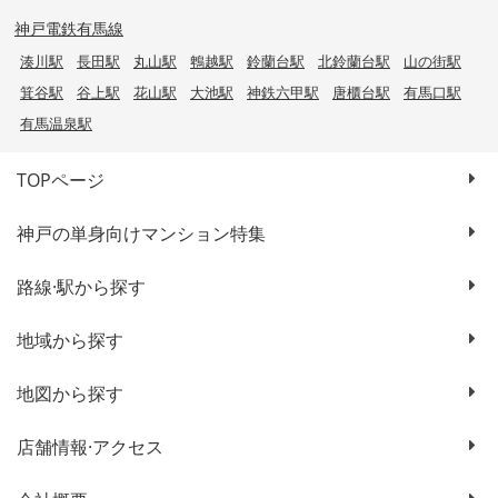
神戸電鉄有馬線
湊川駅
長田駅
丸山駅
鵯越駅
鈴蘭台駅
北鈴蘭台駅
山の街駅
箕谷駅
谷上駅
花山駅
大池駅
神鉄六甲駅
唐櫃台駅
有馬口駅
有馬温泉駅
TOPページ
神戸の単身向けマンション特集
路線·駅から探す
地域から探す
地図から探す
店舗情報·アクセス