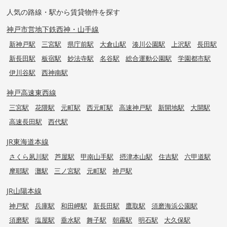
人気の路線・駅から賃貸物件を探す
神戸市営地下鉄西神・山手線
新神戸駅
三宮駅
県庁前駅
大倉山駅
湊川公園駅
上沢駅
長田駅
新長田駅
板宿駅
妙法寺駅
名谷駅
総合運動公園駅
学園都市駅
伊川谷駅
西神南駅
神戸高速東西線
三宮駅
花隈駅
元町駅
西元町駅
高速神戸駅
新開地駅
大開駅
高速長田駅
西代駅
JR東海道本線
さくら夙川駅
芦屋駅
甲南山手駅
摂津本山駅
住吉駅
六甲道駅
摩耶駅
灘駅
三ノ宮駅
元町駅
神戸駅
JR山陽本線
神戸駅
兵庫駅
和田岬駅
新長田駅
鷹取駅
須磨海浜公園駅
須磨駅
塩屋駅
垂水駅
舞子駅
朝霧駅
明石駅
大久保駅