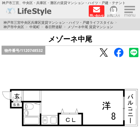
×
神戸市三宮、中央区・兵庫区・灘区の賃貸マンション・ハイツ・戸建・テナント
問い合わせ
お気に入り
TOPページ
神戸市三宮中央区兵庫区賃貸マンション・ハイツ・戸建ライフスタイル
神戸市中央区
中尾町
春日野道駅
メゾーネ中尾 賃貸マンション
神戸の単身向けマンション特集
メゾーネ中尾
物件番号/
1120748532
新築物件
敷金·礼金0円特集
保証人不要
高級賃貸
リノベーション物件
ペット飼育可能