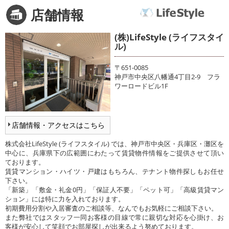
店舗情報
(株)LifeStyle (ライフスタイ
ル)
〒651-0085
神戸市中央区八幡通4丁目2-9 フラ
ワーロードビル1F
店舗情報・アクセスはこちら
株式会社LifeStyle (ライフスタイル) では、神戸市中央区・兵庫区・灘区を
中心に、兵庫県下の広範囲にわたって賃貸物件情報をご提供させて頂い
ております。
賃貸マンション・ハイツ・戸建はもちろん、テナント物件探しもお任せ
下さい。
「新築」「敷金・礼金0円」「保証人不要」「ペット可」「高級賃貸マン
ション」には特に力を入れております。
初期費用分割や入居審査のご相談等、なんでもお気軽にご相談下さい。
また弊社ではスタッフ一同お客様の目線で常に親切な対応を心掛け、お
客様が安心して笑顔でお部屋探しが出来るよう努めております。