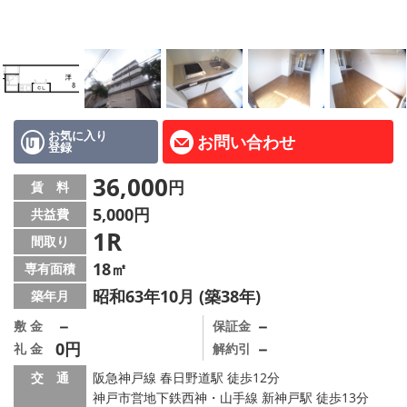
路線·駅から探す
地域から探す
地図から探す
店舗情報·アクセス
お気に入り
お問い合わせ
登録
会社概要
36,000
円
賃 料
5,000円
共益費
メールでお問い合わせ
1R
間取り
18㎡
専有面積
昭和63年10月 (築38年)
築年月
－
－
敷 金
保証金
0円
－
礼 金
解約引
交 通
阪急神戸線 春日野道駅 徒歩12分
神戸市営地下鉄西神・山手線 新神戸駅 徒歩13分