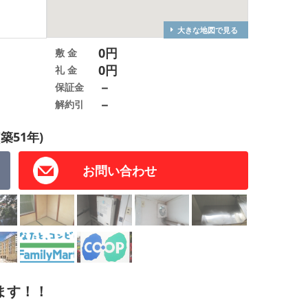
大きな地図で見る
0円
敷 金
0円
礼 金
－
保証金
－
解約引
(築51年)
お問い合わせ
ます！！