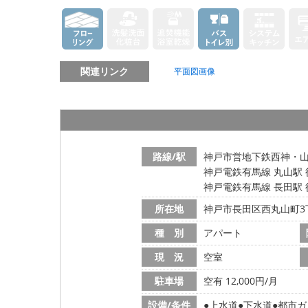
関連リンク
平面図画像
路線/駅
神戸市営地下鉄西神・山手
神戸電鉄有馬線 丸山駅 
神戸電鉄有馬線 長田駅 
所在地
神戸市長田区西丸山町3
種 別
アパート
現 況
空室
駐車場
空有 12,000円/月
設備/条件
上水道
下水道
都市ガ