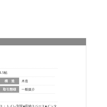
.5帖
構 造
木造
取引態様
一般媒介
ス・トイレ別室
収納スペース
インタ