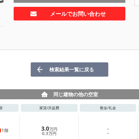
メールでお問い合わせ
検索結果一覧に戻る
同じ建物の他の空室
階
家賃/
共益費
敷金/
礼金
3.0
－
万円
1
階
－
0.3
万円