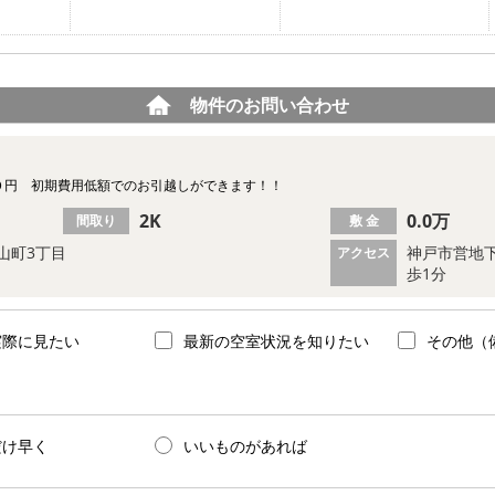
物件のお問い合わせ
０円 初期費用低額でのお引越しができます！！
2K
0.0万
間取り
敷 金
山町3丁目
神戸市営地下
アクセス
歩1分
実際に見たい
最新の空室状況を知りたい
その他（
だけ早く
いいものがあれば