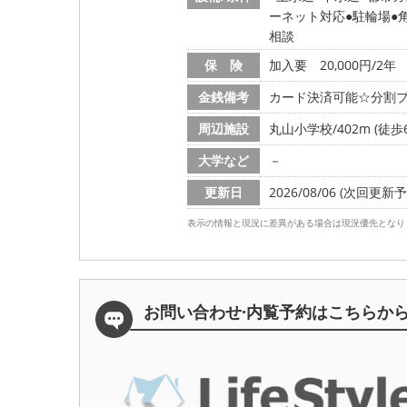
ーネット対応
駐輪場
相談
保 険
加入要 20,000円/2年
金銭備考
カード決済可能☆分割プ
周辺施設
丸山小学校/402m (徒歩
大学など
－
更新日
2026/08/06 (次回更新予定
表示の情報と現況に差異がある場合は現況優先となり
お問い合わせ·内覧予約は
こちらか