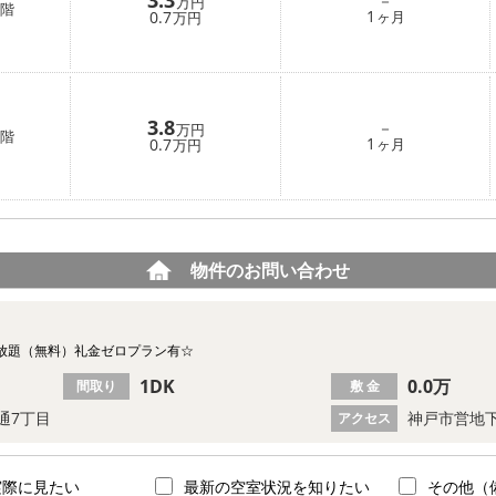
－
万円
階
1
0.7
ヶ月
万円
3.8
－
万円
階
1
0.7
ヶ月
万円
物件のお問い合わせ
放題（無料）礼金ゼロプラン有☆
1DK
0.0万
間取り
敷 金
通7丁目
神戸市営地下
アクセス
実際に見たい
最新の空室状況を知りたい
その他（