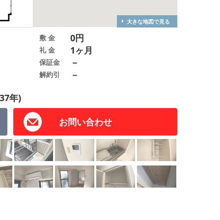
大きな地図で見る
0円
敷 金
1ヶ月
礼 金
－
保証金
－
解約引
37年)
お問い合わせ