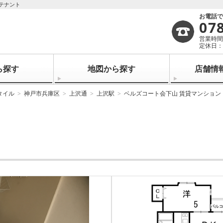
テナント
お電話
07
営業時間：
定休日
ら探す
地図から探す
店舗情
タイル
神戸市兵庫区
上沢通
上沢駅
ベルズコート会下山 賃貸マンション