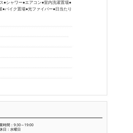
ス
シャワー
エアコン
室内洗濯置場
屋
バイク置場
光ファイバー
日当たり
業時間：9:30～19:00
休日：水曜日