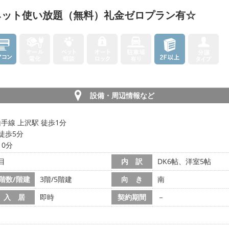
ネット使い放題（無料）礼金ゼロプラン有☆
設備・周辺情報など
手線 上沢駅 徒歩1分
徒歩5分
10分
目
内 訳
DK6帖、洋室5帖
階数/階建
3階/5階建
向 き
南
入 居
即時
契約期間
－