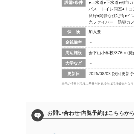
設備/条件
上水道
下水道
都市ガ
バス・トイレ同室
IH
良好
閑静な住宅街
イ
光ファイバー 防犯カ
保 険
加入要
金銭備考
－
周辺施設
会下山小学校/876m (徒
大学など
－
更新日
2026/08/03 (次回更新予定
表示の情報と現況に差異がある場合は現況優先となり
お問い合わせ·内覧予約は
こちらか