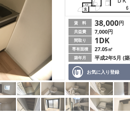
38,000
円
賃 料
7,000円
共益費
1DK
間取り
27.05㎡
専有面積
平成2年5月 (築
築年月
お気に入り
登録