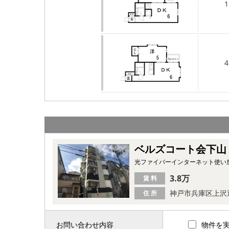
1
4
ベルズコート会下山
光ファイバーインターネット使い
3.8万
賃 料
神戸市兵庫区上沢
住 所
お問い合わせ内容
物件を