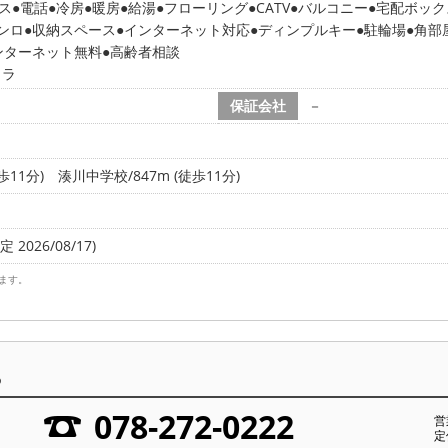
ス
電話
冷房
暖房
給湯
フローリング
CATV
バルコニー
宅配ボック
コンロ
収納スペース
インターネット対応
ディンプルキー
駐輪場
角部
ンターネット無料
高齢者相談
メラ
保証会社
－
歩11分)
湊川中学校/847m (徒歩11分)
 2026/08/17)
ます。
ら
078-272-0222
営
定