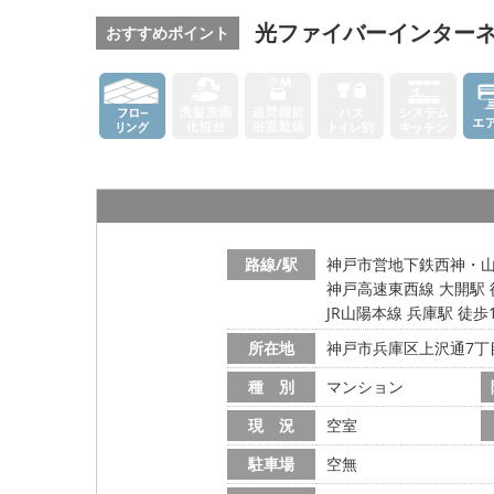
光ファイバーインター
おすすめポイント
路線/駅
神戸市営地下鉄西神・山
神戸高速東西線 大開駅 
JR山陽本線 兵庫駅 徒歩
所在地
神戸市兵庫区上沢通7丁
種 別
マンション
現 況
空室
駐車場
空無