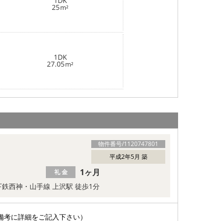
1DK
25
m²
1DK
27.05
m²
物件番号/
1120747801
平成2年5月 築
1ヶ月
礼 金
鉄西神・山手線 上沢駅 徒歩1分
備考に詳細をご記入下さい）