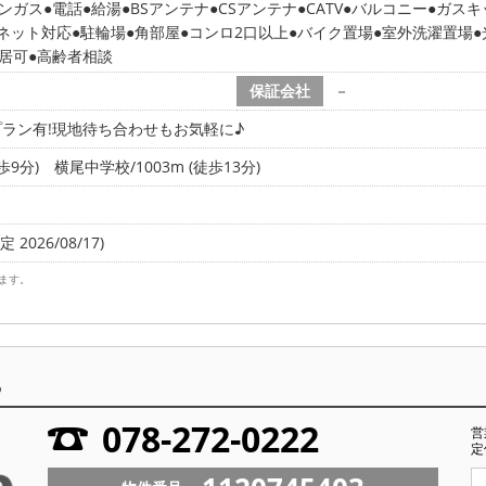
ンガス
電話
給湯
BSアンテナ
CSアンテナ
CATV
バルコニー
ガスキ
ネット対応
駐輪場
角部屋
コンロ2口以上
バイク置場
室外洗濯置場
入居可
高齢者相談
保証会社
－
ラン有!現地待ち合わせもお気軽に♪
歩9分)
横尾中学校/1003m (徒歩13分)
 2026/08/17)
ます。
ら
078-272-0222
営
定