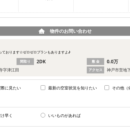
物件のお問い合わせ
っております☆ゼロゼロプランもありますよ♪
2DK
0.0万
間取り
敷 金
寺字津江田
神戸市営地下
アクセス
実際に見たい
最新の空室状況を知りたい
その他（
だけ早く
いいものがあれば