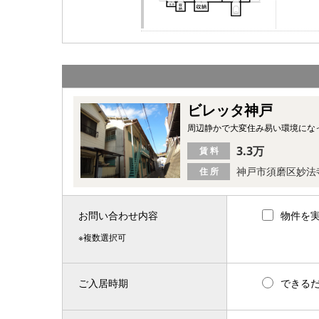
ビレッタ神戸
周辺静かで大変住み易い環境にな
3.3万
賃 料
神戸市須磨区妙法
住 所
お問い合わせ内容
物件を
※複数選択可
ご入居時期
できる