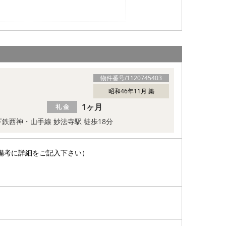
物件番号/
1120745403
昭和46年11月 築
1ヶ月
礼 金
鉄西神・山手線 妙法寺駅 徒歩18分
備考に詳細をご記入下さい）