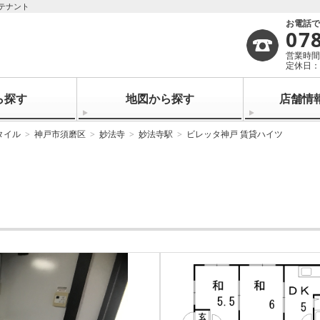
テナント
お電話
07
営業時間：
定休日
ら探す
地図から探す
店舗情
タイル
神戸市須磨区
妙法寺
妙法寺駅
ビレッタ神戸 賃貸ハイツ