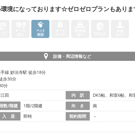
い環境になっております☆ゼロゼロプランもありま
設備・周辺情報など
線 妙法寺駅 徒歩18分
徒歩30分
30分
津江田
内 訳
DK5帖、和室6帖、和室
階数/階建
1階/2階建
向 き
南
入 居
即時
契約期間
－