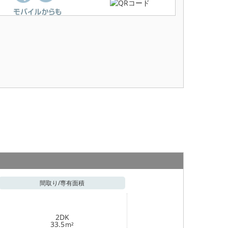
間取り/
専有面積
2DK
33.5
m²