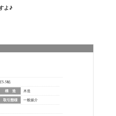
すよ♪
5.5帖
構 造
木造
取引態様
一般媒介