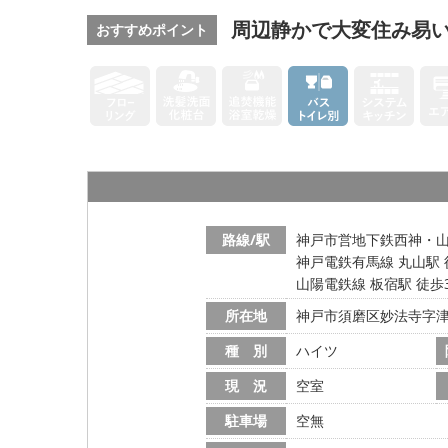
周辺静かで大変住み易
おすすめポイント
路線/駅
神戸市営地下鉄西神・山手
神戸電鉄有馬線 丸山駅 
山陽電鉄線 板宿駅 徒歩
所在地
神戸市須磨区妙法寺字
種 別
ハイツ
現 況
空室
駐車場
空無