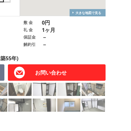
大きな地図で見る
0円
敷 金
1ヶ月
礼 金
－
保証金
－
解約引
(築55年)
お問い合わせ