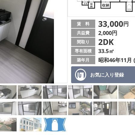
33,000
円
賃 料
2,000円
共益費
2DK
間取り
33.5㎡
専有面積
昭和46年11月 
築年月
お気に入り
登録