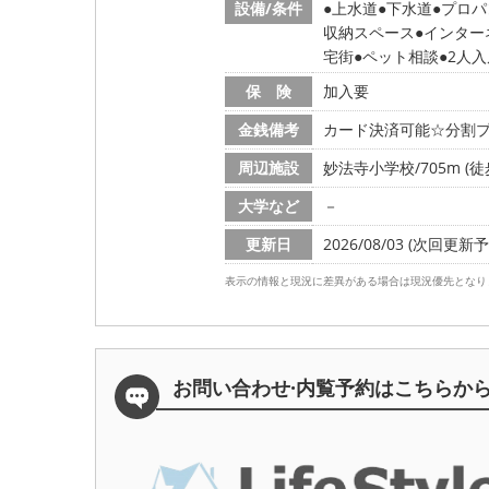
設備/条件
上水道
下水道
プロパ
収納スペース
インター
宅街
ペット相談
2人
保 険
加入要
金銭備考
カード決済可能☆分割プ
周辺施設
妙法寺小学校/705m (徒
大学など
－
更新日
2026/08/03 (次回更新予定
表示の情報と現況に差異がある場合は現況優先となり
お問い合わせ·内覧予約は
こちらか