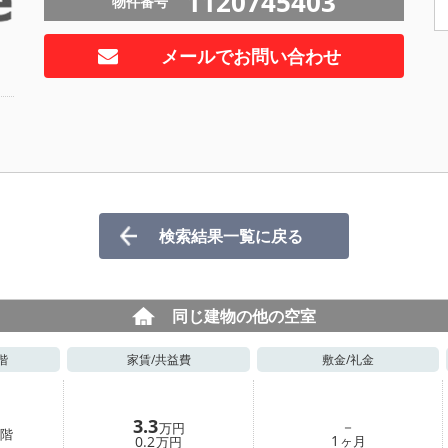
1120745403
物件番号
メールでお問い合わせ
検索結果一覧に戻る
同じ建物の他の空室
階
家賃/
共益費
敷金/
礼金
3.3
－
万円
階
1
0.2
ヶ月
万円