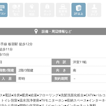
設備・周辺情報など
線 板宿駅 徒歩12分
徒歩11分
歩15分
目
内 訳
洋室11帖
階数/階建
2階/3階建
向 き
南
入 居
即時
契約期間
－
ス
電話
冷房
暖房
給湯
フローリング
洗髪洗面化粧台
CATV
バルコ
・トイレ別室
温水洗浄便座
TVモニターホン
収納スペース
インターネ
日当たり良好
閑静な住宅街
リノベーション
インターネット無料