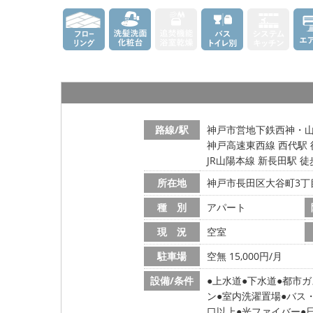
路線/駅
神戸市営地下鉄西神・山手
神戸高速東西線 西代駅 
JR山陽本線 新長田駅 徒
所在地
神戸市長田区大谷町3丁
種 別
アパート
現 況
空室
駐車場
空無 15,000円/月
設備/条件
上水道
下水道
都市ガ
ン
室内洗濯置場
バス
口以上
光ファイバー