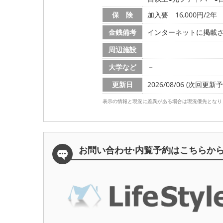
保 険
加入要 16,000円/2年
金銭備考
インターネットに掲載
周辺施設
大学など
－
更新日
2026/08/06 (次回更新予定
表示の情報と現況に差異がある場合は現況優先となり
お問い合わせ·内覧予約は
こちらか