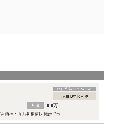
物件番号/
1120743349
昭和43年10月 築
0.0万
礼 金
鉄西神・山手線 板宿駅 徒歩12分