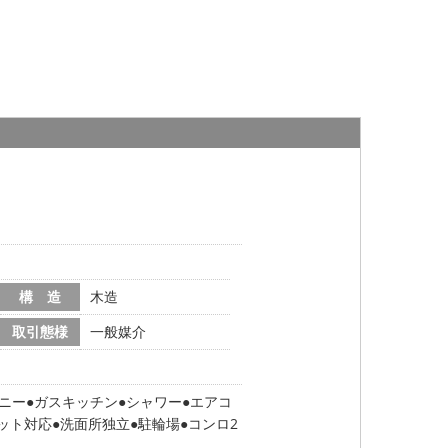
構 造
木造
取引態様
一般媒介
ニー
ガスキッチン
シャワー
エアコ
ット対応
洗面所独立
駐輪場
コンロ2