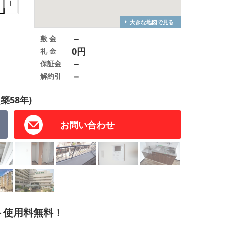
大きな地図で見る
－
敷 金
0円
礼 金
－
保証金
－
解約引
(築58年)
お問い合わせ
ト使用料無料！