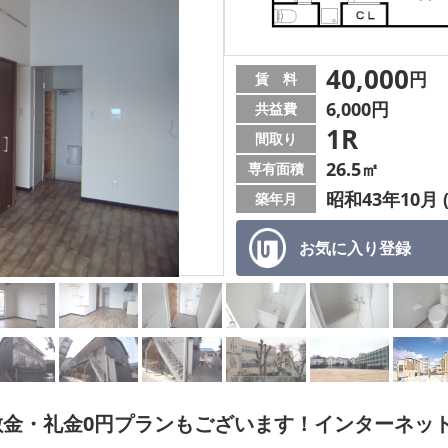
40,000
円
賃 料
6,000円
共益費
1R
間取り
26.5㎡
専有面積
昭和43年10月 
築年月
お気に入り
登録
敷金・礼金0円プランもございます！インターネッ