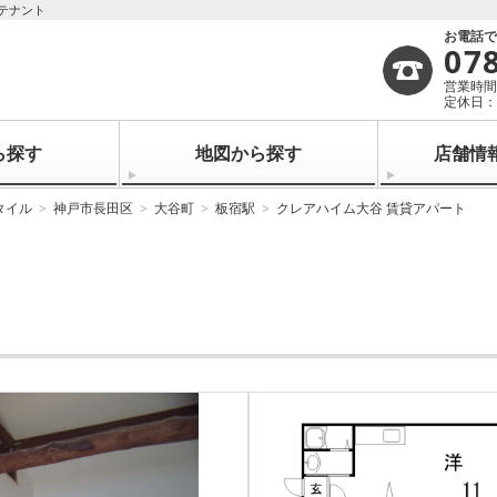
テナント
お電話
07
営業時間：
定休日
ら探す
地図から探す
店舗情
タイル
神戸市長田区
大谷町
板宿駅
クレアハイム大谷 賃貸アパート