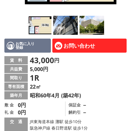
路線·駅から探す
地域から探す
地図から探す
店舗情報·アクセス
お気に入り
お問い合わせ
登録
会社概要
43,000
円
賃 料
5,000円
共益費
メールでお問い合わせ
1R
間取り
22㎡
専有面積
昭和60年4月 (築42年)
築年月
0円
－
敷 金
保証金
0円
－
礼 金
解約引
交 通
JR東海道本線 灘駅 徒歩10分
阪急神戸線 春日野道駅 徒歩1分