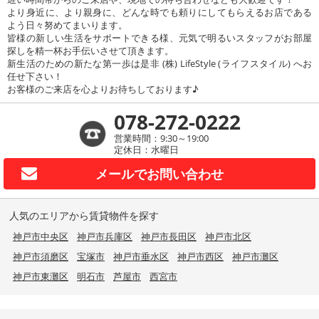
より身近に、より親身に、どんな時でも頼りにしてもらえるお店である
よう日々努めてまいります。
皆様の新しい生活をサポートできる様、元気で明るいスタッフがお部屋
探しを精一杯お手伝いさせて頂きます。
新生活のための新たな第一歩は是非 (株) LifeStyle (ライフスタイル) へお
任せ下さい！
お客様のご来店を心よりお待ちしております♪
078-272-0222
営業時間：9:30～19:00
定休日：水曜日
メールで
お問い合わせ
人気のエリアから賃貸物件を探す
神戸市中央区
神戸市兵庫区
神戸市長田区
神戸市北区
神戸市須磨区
宝塚市
神戸市垂水区
神戸市西区
神戸市灘区
神戸市東灘区
明石市
芦屋市
西宮市