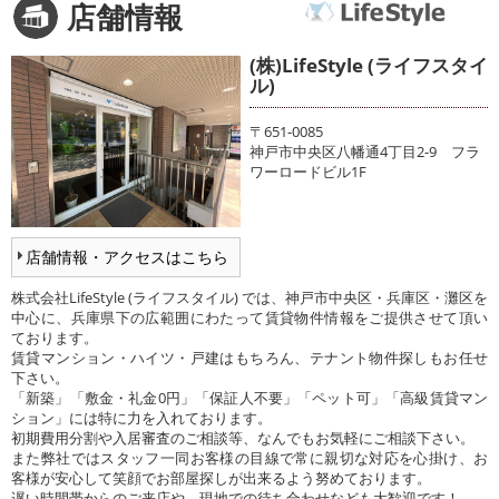
店舗情報
(株)LifeStyle (ライフスタイ
ル)
〒651-0085
神戸市中央区八幡通4丁目2-9 フラ
ワーロードビル1F
店舗情報・アクセスはこちら
株式会社LifeStyle (ライフスタイル) では、神戸市中央区・兵庫区・灘区を
中心に、兵庫県下の広範囲にわたって賃貸物件情報をご提供させて頂い
ております。
賃貸マンション・ハイツ・戸建はもちろん、テナント物件探しもお任せ
下さい。
「新築」「敷金・礼金0円」「保証人不要」「ペット可」「高級賃貸マン
ション」には特に力を入れております。
初期費用分割や入居審査のご相談等、なんでもお気軽にご相談下さい。
また弊社ではスタッフ一同お客様の目線で常に親切な対応を心掛け、お
客様が安心して笑顔でお部屋探しが出来るよう努めております。
遅い時間帯からのご来店や、現地での待ち合わせなども大歓迎です！