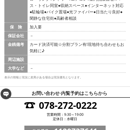
ス・トイレ同室
収納スペース
インターネット対応
駐輪場
バイク置場
光ファイバー
日当たり良好
閑静な住宅街
高齢者相談
保 険
加入要
保証会社
－
金銭備考
カード決済可能☆分割プラン有!現地待ち合わせもお
気軽に♪
周辺施設
大学など
－
表示の情報と現況に差異がある場合は現況優先となります。
お問い合わせ·内覧予約は
こちらから
078-272-0222
営業時間：9:30～19:00
定休日：水曜日