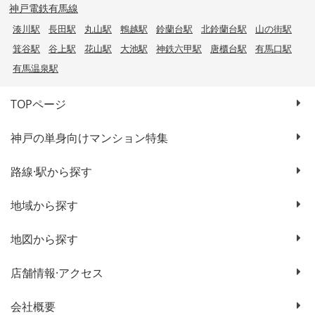
神戸電鉄有馬線
湊川駅
長田駅
丸山駅
鵯越駅
鈴蘭台駅
北鈴蘭台駅
山の街駅
箕谷駅
谷上駅
花山駅
大池駅
神鉄六甲駅
唐櫃台駅
有馬口駅
有馬温泉駅
TOPページ
神戸の単身向けマンション特集
路線·駅から探す
地域から探す
地図から探す
店舗情報·アクセス
会社概要