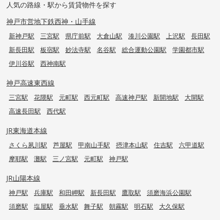
人気の路線・駅から賃貸物件を探す
神戸市営地下鉄西神・山手線
新神戸駅
三宮駅
県庁前駅
大倉山駅
湊川公園駅
上沢駅
長田駅
新長田駅
板宿駅
妙法寺駅
名谷駅
総合運動公園駅
学園都市駅
伊川谷駅
西神南駅
神戸高速東西線
三宮駅
花隈駅
元町駅
西元町駅
高速神戸駅
新開地駅
大開駅
高速長田駅
西代駅
JR東海道本線
さくら夙川駅
芦屋駅
甲南山手駅
摂津本山駅
住吉駅
六甲道駅
摩耶駅
灘駅
三ノ宮駅
元町駅
神戸駅
JR山陽本線
神戸駅
兵庫駅
和田岬駅
新長田駅
鷹取駅
須磨海浜公園駅
須磨駅
塩屋駅
垂水駅
舞子駅
朝霧駅
明石駅
大久保駅