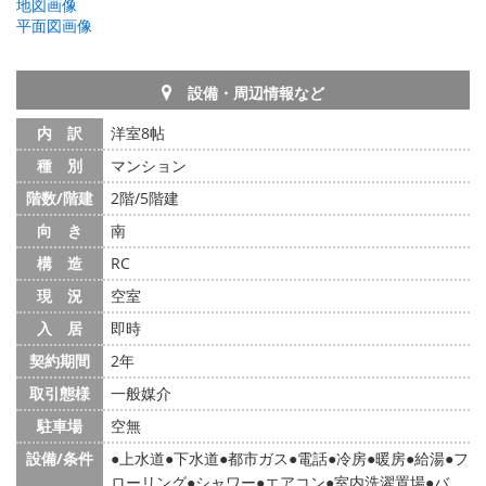
地図画像
平面図画像
設備・周辺情報など
内 訳
洋室8帖
種 別
マンション
階数/階建
2階/5階建
向 き
南
構 造
RC
現 況
空室
入 居
即時
契約期間
2年
取引態様
一般媒介
駐車場
空無
設備/条件
上水道
下水道
都市ガス
電話
冷房
暖房
給湯
フ
ローリング
シャワー
エアコン
室内洗濯置場
バ