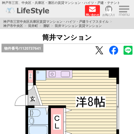
×
神戸市三宮、中央区・兵庫区・灘区の賃貸マンション・ハイツ・戸建・テナント
問い合わせ
お気に入り
TOPページ
神戸市三宮中央区兵庫区賃貸マンション・ハイツ・戸建ライフスタイル
神戸市中央区
筒井町
灘駅
筒井マンション 賃貸マンション
神戸の単身向けマンション特集
筒井マンション
物件番号/
1120737641
新築物件
敷金·礼金0円特集
保証人不要
高級賃貸
リノベーション物件
ペット飼育可能