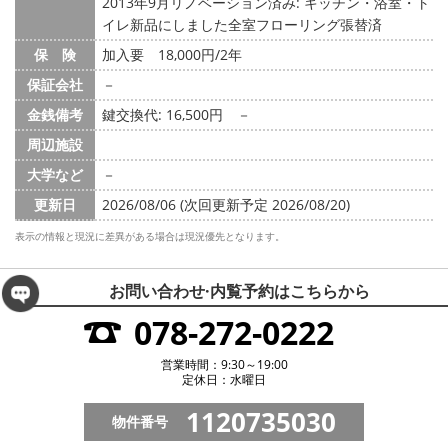
2013年9月リノベーション済み: キッチン・浴室・ト
イレ新品にしました全室フローリング張替済
保 険
加入要 18,000円/2年
保証会社
－
金銭備考
鍵交換代: 16,500円
－
周辺施設
大学など
－
更新日
2026/08/06 (次回更新予定 2026/08/20)
表示の情報と現況に差異がある場合は現況優先となります。
お問い合わせ·内覧予約は
こちらから
078-272-0222
営業時間：9:30～19:00
定休日：水曜日
1120735030
物件番号