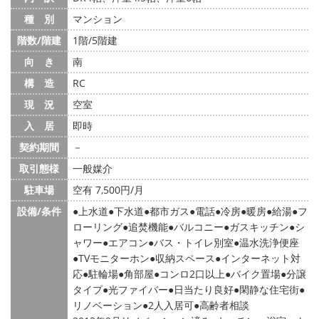
種 別
マンション
階数/階建
1階/5階建
向 き
南
構 造
RC
現 況
空室
入 居
即時
契約期間
－
取引態様
一般媒介
駐車場
空有 7,500円/月
設備/条件
上水道
下水道
都市ガス
電話
冷房
暖房
給湯
フ
ローリング
追焚機能
バルコニー
ガスキッチン
シ
ャワー
エアコン
バス・トイレ別室
温水洗浄便座
TVモニターホン
収納スペース
インターネット対
応
駐輪場
角部屋
コンロ2口以上
バイク置場
分譲
タイプ
光ファイバー
日当たり良好
閑静な住宅街
リノベーション
2人入居可
高齢者相談