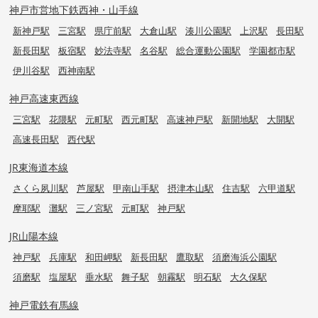
神戸市営地下鉄西神・山手線
新神戸駅
三宮駅
県庁前駅
大倉山駅
湊川公園駅
上沢駅
長田駅
新長田駅
板宿駅
妙法寺駅
名谷駅
総合運動公園駅
学園都市駅
伊川谷駅
西神南駅
神戸高速東西線
三宮駅
花隈駅
元町駅
西元町駅
高速神戸駅
新開地駅
大開駅
高速長田駅
西代駅
JR東海道本線
さくら夙川駅
芦屋駅
甲南山手駅
摂津本山駅
住吉駅
六甲道駅
摩耶駅
灘駅
三ノ宮駅
元町駅
神戸駅
JR山陽本線
神戸駅
兵庫駅
和田岬駅
新長田駅
鷹取駅
須磨海浜公園駅
須磨駅
塩屋駅
垂水駅
舞子駅
朝霧駅
明石駅
大久保駅
神戸電鉄有馬線