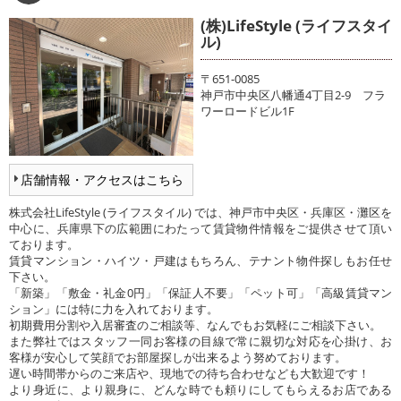
(株)LifeStyle (ライフスタイ
ル)
〒651-0085
神戸市中央区八幡通4丁目2-9 フラ
ワーロードビル1F
店舗情報・アクセスはこちら
株式会社LifeStyle (ライフスタイル) では、神戸市中央区・兵庫区・灘区を
中心に、兵庫県下の広範囲にわたって賃貸物件情報をご提供させて頂い
ております。
賃貸マンション・ハイツ・戸建はもちろん、テナント物件探しもお任せ
下さい。
「新築」「敷金・礼金0円」「保証人不要」「ペット可」「高級賃貸マン
ション」には特に力を入れております。
初期費用分割や入居審査のご相談等、なんでもお気軽にご相談下さい。
また弊社ではスタッフ一同お客様の目線で常に親切な対応を心掛け、お
客様が安心して笑顔でお部屋探しが出来るよう努めております。
遅い時間帯からのご来店や、現地での待ち合わせなども大歓迎です！
より身近に、より親身に、どんな時でも頼りにしてもらえるお店である