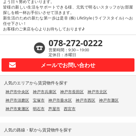
よう日々努めてまいります。
皆様の新しい生活をサポートできる様、元気で明るいスタッフがお部屋
探しを精一杯お手伝いさせて頂きます。
新生活のための新たな第一歩は是非 (株) LifeStyle (ライフスタイル) へお
任せ下さい！
お客様のご来店を心よりお待ちしております♪
078-272-0222
営業時間：9:30～19:00
定休日：水曜日
メールで
お問い合わせ
人気のエリアから賃貸物件を探す
神戸市中央区
神戸市兵庫区
神戸市長田区
神戸市北区
神戸市須磨区
宝塚市
神戸市垂水区
神戸市西区
神戸市灘区
神戸市東灘区
明石市
芦屋市
西宮市
人気の路線・駅から賃貸物件を探す