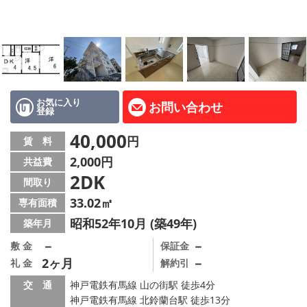
路線·駅から探す
地域から探す
地図から探す
店舗情報·アクセス
お気に入り
お問い合わせ
登録
会社概要
40,000
円
賃 料
2,000円
共益費
メールでお問い合わせ
2DK
間取り
33.02㎡
専有面積
昭和52年10月 (築49年)
築年月
－
－
敷 金
保証金
2ヶ月
－
礼 金
解約引
交 通
神戸電鉄有馬線 山の街駅 徒歩4分
神戸電鉄有馬線 北鈴蘭台駅 徒歩13分