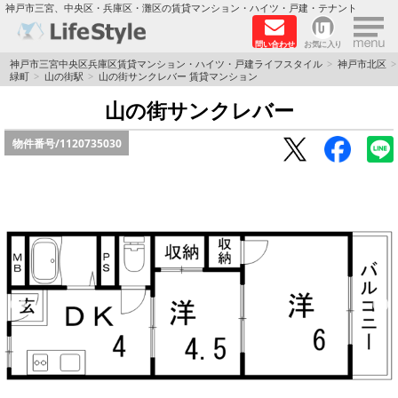
×
神戸市三宮、中央区・兵庫区・灘区の賃貸マンション・ハイツ・戸建・テナント
問い合わせ
お気に入り
TOPページ
神戸市三宮中央区兵庫区賃貸マンション・ハイツ・戸建ライフスタイル
神戸市北区
緑町
山の街駅
山の街サンクレバー 賃貸マンション
神戸の単身向けマンション特集
山の街サンクレバー
物件番号/
1120735030
新築物件
敷金·礼金0円特集
保証人不要
高級賃貸
リノベーション物件
ペット飼育可能