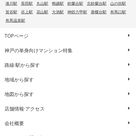
湊川駅
長田駅
丸山駅
鵯越駅
鈴蘭台駅
北鈴蘭台駅
山の街駅
箕谷駅
谷上駅
花山駅
大池駅
神鉄六甲駅
唐櫃台駅
有馬口駅
有馬温泉駅
TOPページ
神戸の単身向けマンション特集
路線·駅から探す
地域から探す
地図から探す
店舗情報·アクセス
会社概要