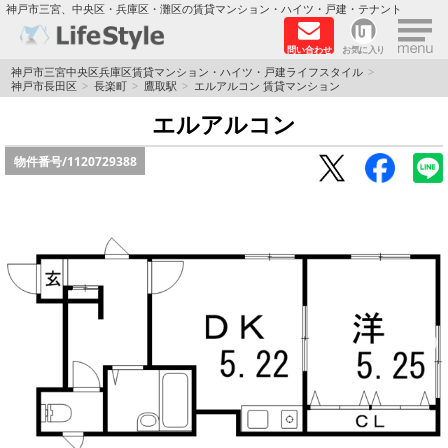
×
神戸市三宮、中央区・兵庫区・灘区の賃貸マンション・ハイツ・戸建・テナント
問い合わせ
お気に入り
TOPページ
神戸市三宮中央区兵庫区賃貸マンション・ハイツ・戸建ライフスタイル
神戸市長田区
長楽町
鷹取駅
エルアルコン 賃貸マンション
神戸の単身向けマンション特集
エルアルコン
物件番号/
1120729388
新築物件
敷金·礼金0円特集
保証人不要
高級賃貸
リノベーション物件
ペット飼育可能