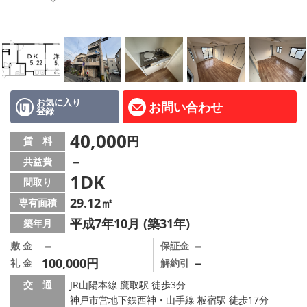
路線·駅から探す
地域から探す
地図から探す
店舗情報·アクセス
お気に入り
お問い合わせ
登録
会社概要
40,000
円
賃 料
－
共益費
メールでお問い合わせ
1DK
間取り
29.12㎡
専有面積
平成7年10月 (築31年)
築年月
－
－
敷 金
保証金
100,000円
－
礼 金
解約引
交 通
JR山陽本線 鷹取駅 徒歩3分
神戸市営地下鉄西神・山手線 板宿駅 徒歩17分