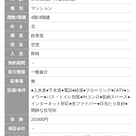
種 別
マンション
階数/階建
4階/4階建
向 き
北
構 造
鉄骨造
現 況
空室
入 居
即時
契約期間
－
取引態様
一般媒介
駐車場
無
設備/条件
上水道
下水道
電話
給湯
フローリング
CATV
シ
ャワー
バス・トイレ別室
IHコンロ
収納スペース
インターネット対応
光ファイバー
日当たり良好
閑静な住宅街
保 険
20,000円
保証会社
－