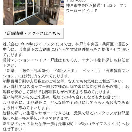
神戸市中央区八幡通4丁目2-9 フラ
ワーロードビル1F
店舗情報・アクセスはこちら
株式会社LifeStyle (ライフスタイル) では、神戸市中央区・兵庫区・灘区を
中心に、兵庫県下の広範囲にわたって賃貸物件情報をご提供させて頂い
ております。
賃貸マンション・ハイツ・戸建はもちろん、テナント物件探しもお任せ
下さい。
「新築」「敷金・礼金0円」「保証人不要」「ペット可」「高級賃貸マン
ション」には特に力を入れております。
初期費用分割や入居審査のご相談等、なんでもお気軽にご相談下さい。
また弊社ではスタッフ一同お客様の目線で常に親切な対応を心掛け、お
客様が安心して笑顔でお部屋探しが出来るよう努めております。
遅い時間帯からのご来店や、現地での待ち合わせなども大歓迎です！
より身近に、より親身に、どんな時でも頼りにしてもらえるお店である
よう日々努めてまいります。
皆様の新しい生活をサポートできる様、元気で明るいスタッフがお部屋
探しを精一杯お手伝いさせて頂きます。
新生活のための新たな第一歩は是非 (株) LifeStyle (ライフスタイル) へお
任せ下さい！