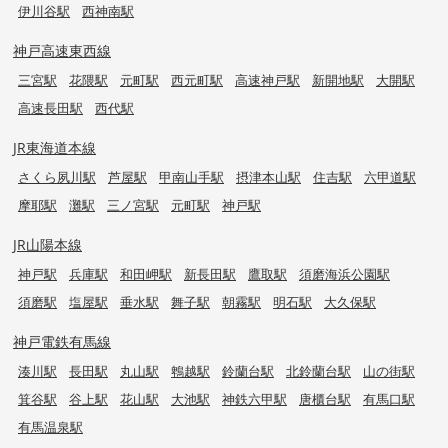
伊川谷駅
西神南駅
神戸高速東西線
三宮駅
花隈駅
元町駅
西元町駅
高速神戸駅
新開地駅
大開駅
高速長田駅
西代駅
JR東海道本線
さくら夙川駅
芦屋駅
甲南山手駅
摂津本山駅
住吉駅
六甲道駅
摩耶駅
灘駅
三ノ宮駅
元町駅
神戸駅
JR山陽本線
神戸駅
兵庫駅
和田岬駅
新長田駅
鷹取駅
須磨海浜公園駅
須磨駅
塩屋駅
垂水駅
舞子駅
朝霧駅
明石駅
大久保駅
神戸電鉄有馬線
湊川駅
長田駅
丸山駅
鵯越駅
鈴蘭台駅
北鈴蘭台駅
山の街駅
箕谷駅
谷上駅
花山駅
大池駅
神鉄六甲駅
唐櫃台駅
有馬口駅
有馬温泉駅