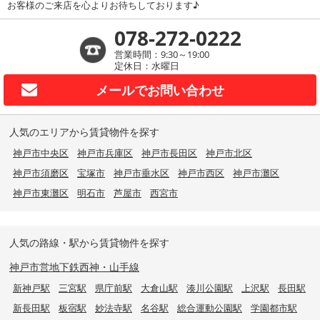
お客様のご来店を心よりお待ちしております♪
078-272-0222
営業時間：9:30～19:00
定休日：水曜日
メールで
お問い合わせ
人気のエリアから賃貸物件を探す
神戸市中央区
神戸市兵庫区
神戸市長田区
神戸市北区
神戸市須磨区
宝塚市
神戸市垂水区
神戸市西区
神戸市灘区
神戸市東灘区
明石市
芦屋市
西宮市
人気の路線・駅から賃貸物件を探す
神戸市営地下鉄西神・山手線
新神戸駅
三宮駅
県庁前駅
大倉山駅
湊川公園駅
上沢駅
長田駅
新長田駅
板宿駅
妙法寺駅
名谷駅
総合運動公園駅
学園都市駅