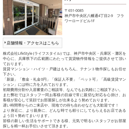
〒651-0085
神戸市中央区八幡通4丁目2-9 フラ
ワーロードビル1F
店舗情報・アクセスはこちら
株式会社LifeStyle (ライフスタイル) では、神戸市中央区・兵庫区・灘区を
中心に、兵庫県下の広範囲にわたって賃貸物件情報をご提供させて頂い
ております。
賃貸マンション・ハイツ・戸建はもちろん、テナント物件探しもお任せ
下さい。
「新築」「敷金・礼金0円」「保証人不要」「ペット可」「高級賃貸マン
ション」には特に力を入れております。
初期費用分割や入居審査のご相談等、なんでもお気軽にご相談下さい。
また弊社ではスタッフ一同お客様の目線で常に親切な対応を心掛け、お
客様が安心して笑顔でお部屋探しが出来るよう努めております。
遅い時間帯からのご来店や、現地での待ち合わせなども大歓迎です！
より身近に、より親身に、どんな時でも頼りにしてもらえるお店である
よう日々努めてまいります。
皆様の新しい生活をサポートできる様、元気で明るいスタッフがお部屋
探しを精一杯お手伝いさせて頂きます。