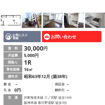
路線·駅から探す
地域から探す
地図から探す
店舗情報·アクセス
お気に入り
お問い合わせ
登録
会社概要
30,000
円
賃 料
5,000円
共益費
メールでお問い合わせ
1R
間取り
16㎡
専有面積
昭和63年12月 (築38年)
築年月
－
－
敷 金
保証金
0円
－
礼 金
解約引
交 通
JR東海道本線 三ノ宮駅 徒歩14分
阪神本線 春日野道駅 徒歩3分