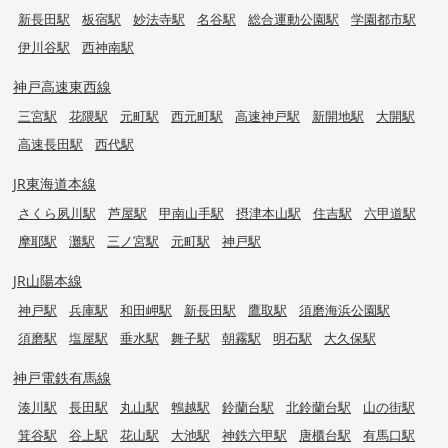
新長田駅
板宿駅
妙法寺駅
名谷駅
総合運動公園駅
学園都市駅
伊川谷駅
西神南駅
神戸高速東西線
三宮駅
花隈駅
元町駅
西元町駅
高速神戸駅
新開地駅
大開駅
高速長田駅
西代駅
JR東海道本線
さくら夙川駅
芦屋駅
甲南山手駅
摂津本山駅
住吉駅
六甲道駅
摩耶駅
灘駅
三ノ宮駅
元町駅
神戸駅
JR山陽本線
神戸駅
兵庫駅
和田岬駅
新長田駅
鷹取駅
須磨海浜公園駅
須磨駅
塩屋駅
垂水駅
舞子駅
朝霧駅
明石駅
大久保駅
神戸電鉄有馬線
湊川駅
長田駅
丸山駅
鵯越駅
鈴蘭台駅
北鈴蘭台駅
山の街駅
箕谷駅
谷上駅
花山駅
大池駅
神鉄六甲駅
唐櫃台駅
有馬口駅