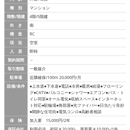
種 別
マンション
階数/階建
4階/5階建
向 き
南
構 造
RC
現 況
空室
入 居
即時
契約期間
－
取引態様
一般媒介
駐車場
近隣確保/100m 20,000円/月
設備/条件
上水道
下水道
電話
冷房
暖房
給湯
フローリン
グ
CATV
バルコニー
シャワー
エアコン
バス・ト
イレ同室
オール電化
収納スペース
インターネッ
ト対応
駐輪場
角部屋
光ファイバー
日当たり良好
閑静な住宅街
電気コンロ
高齢者相談
保 険
加入要 15,000円/2年
保証会社
利用必須 初回￥20,000- 更新要￥10,000-/1年