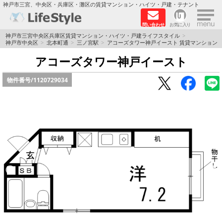
×
神戸市三宮、中央区・兵庫区・灘区の賃貸マンション・ハイツ・戸建・テナント
問い合わせ
お気に入り
TOPページ
神戸市三宮中央区兵庫区賃貸マンション・ハイツ・戸建ライフスタイル
神戸市中央区
北本町通
三ノ宮駅
アコーズタワー神戸イースト 賃貸マンション
神戸の単身向けマンション特集
アコーズタワー神戸イースト
物件番号/
1120729034
新築物件
敷金·礼金0円特集
保証人不要
高級賃貸
リノベーション物件
ペット飼育可能