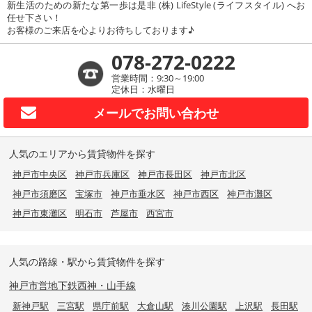
新生活のための新たな第一歩は是非 (株) LifeStyle (ライフスタイル) へお
任せ下さい！
お客様のご来店を心よりお待ちしております♪
078-272-0222
営業時間：9:30～19:00
定休日：水曜日
メールで
お問い合わせ
人気のエリアから賃貸物件を探す
神戸市中央区
神戸市兵庫区
神戸市長田区
神戸市北区
神戸市須磨区
宝塚市
神戸市垂水区
神戸市西区
神戸市灘区
神戸市東灘区
明石市
芦屋市
西宮市
人気の路線・駅から賃貸物件を探す
神戸市営地下鉄西神・山手線
新神戸駅
三宮駅
県庁前駅
大倉山駅
湊川公園駅
上沢駅
長田駅