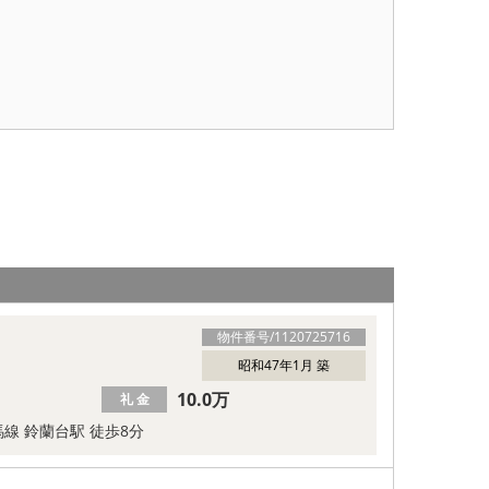
物件番号/
1120725716
昭和47年1月 築
10.0万
礼 金
線 鈴蘭台駅 徒歩8分