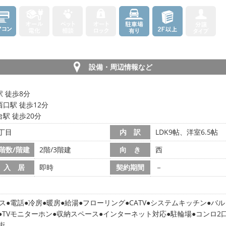
設備・周辺情報など
 徒歩8分
口駅 徒歩12分
駅 徒歩20分
丁目
内 訳
LDK9帖、洋室6.5帖
階数/階建
2階/3階建
向 き
西
入 居
即時
契約期間
－
ス
電話
冷房
暖房
給湯
フローリング
CATV
システムキッチン
バル
TVモニターホン
収納スペース
インターネット対応
駐輪場
コンロ2
街