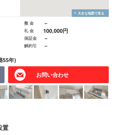
大きな地図で見る
－
敷 金
100,000円
礼 金
－
保証金
－
解約引
築55年)
お問い合わせ
設置