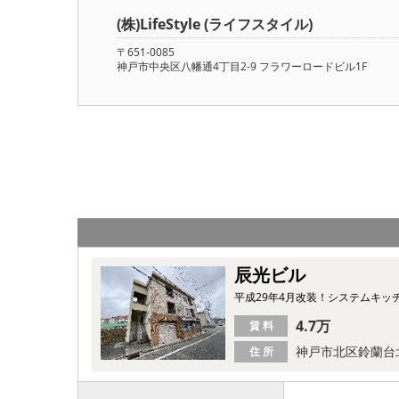
(株)LifeStyle (ライフスタイル)
〒651-0085
神戸市中央区八幡通4丁目2-9 フラワーロードビル1F
辰光ビル
平成29年4月改装！システムキ
4.7万
賃 料
神戸市北区鈴蘭台
住 所