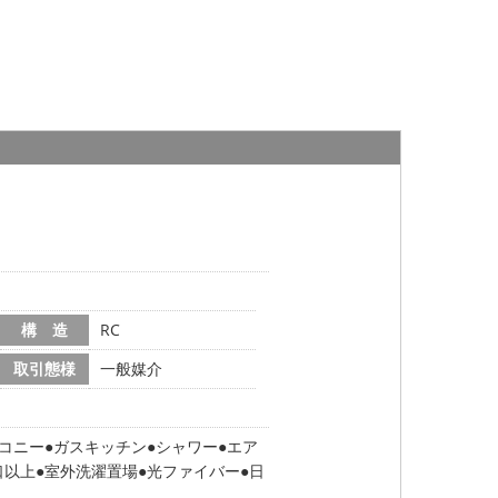
構 造
RC
取引態様
一般媒介
コニー
ガスキッチン
シャワー
エア
口以上
室外洗濯置場
光ファイバー
日