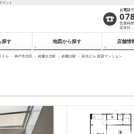
テナント
お電話
07
営業時間：
定休日
ら探す
地図から探す
店舗情
タイル
神戸市北区
鈴蘭台北町
鈴蘭台駅
辰光ビル 賃貸マンション