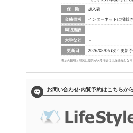
保 険
加入要
金銭備考
インターネットに掲載
周辺施設
大学など
－
更新日
2026/08/06 (次回更新予定
表示の情報と現況に差異がある場合は現況優先となり
お問い合わせ·内覧予約は
こちらか