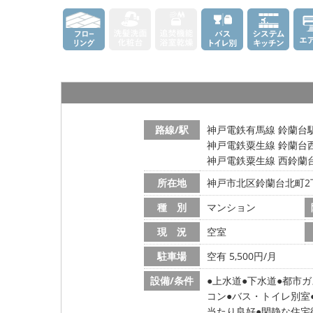
路線/駅
神戸電鉄有馬線 鈴蘭台駅
神戸電鉄粟生線 鈴蘭台西
神戸電鉄粟生線 西鈴蘭台
所在地
神戸市北区鈴蘭台北町2
種 別
マンション
現 況
空室
駐車場
空有 5,500円/月
設備/条件
上水道
下水道
都市ガ
コン
バス・トイレ別室
当たり良好
閑静な住宅