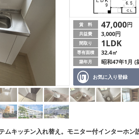
47,000
円
賃 料
3,000円
共益費
1LDK
間取り
32.4㎡
専有面積
昭和47年1月 (
築年月
お気に入り
登録
ステムキッチン入れ替え。モニター付インターホン