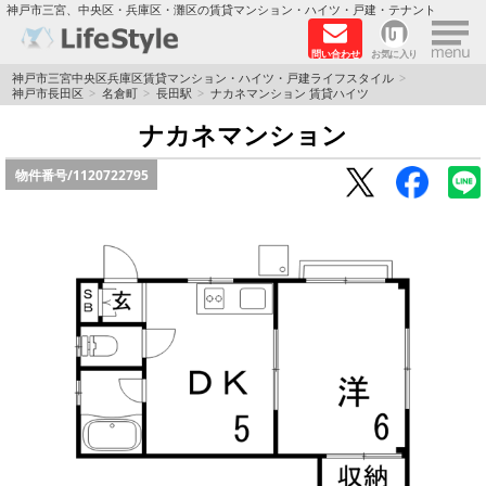
×
神戸市三宮、中央区・兵庫区・灘区の賃貸マンション・ハイツ・戸建・テナント
問い合わせ
お気に入り
TOPページ
神戸市三宮中央区兵庫区賃貸マンション・ハイツ・戸建ライフスタイル
神戸市長田区
名倉町
長田駅
ナカネマンション 賃貸ハイツ
神戸の単身向けマンション特集
ナカネマンション
物件番号/
1120722795
新築物件
敷金·礼金0円特集
保証人不要
高級賃貸
リノベーション物件
ペット飼育可能