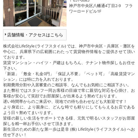
神戸市中央区八幡通4丁目2-9 フラ
ワーロードビル1F
店舗情報・アクセスはこちら
株式会社LifeStyle (ライフスタイル) では、神戸市中央区・兵庫区・灘区を
中心に、兵庫県下の広範囲にわたって賃貸物件情報をご提供させて頂い
ております。
賃貸マンション・ハイツ・戸建はもちろん、テナント物件探しもお任せ
下さい。
「新築」「敷金・礼金0円」「保証人不要」「ペット可」「高級賃貸マン
ション」には特に力を入れております。
初期費用分割や入居審査のご相談等、なんでもお気軽にご相談下さい。
また弊社ではスタッフ一同お客様の目線で常に親切な対応を心掛け、お
客様が安心して笑顔でお部屋探しが出来るよう努めております。
遅い時間帯からのご来店や、現地での待ち合わせなども大歓迎です！
より身近に、より親身に、どんな時でも頼りにしてもらえるお店である
よう日々努めてまいります。
皆様の新しい生活をサポートできる様、元気で明るいスタッフがお部屋
探しを精一杯お手伝いさせて頂きます。
新生活のための新たな第一歩は是非 (株) LifeStyle (ライフスタイル) へお
任せ下さい！