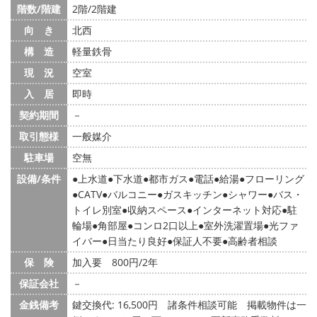
階数/階建
2階/2階建
向 き
北西
構 造
軽量鉄骨
現 況
空室
入 居
即時
契約期間
－
取引態様
一般媒介
駐車場
空無
設備/条件
上水道
下水道
都市ガス
電話
給湯
フローリング
CATV
バルコニー
ガスキッチン
シャワー
バス・
トイレ別室
収納スペース
インターネット対応
駐
輪場
角部屋
コンロ2口以上
室外洗濯置場
光ファ
イバー
日当たり良好
保証人不要
高齢者相談
保 険
加入要 800円/2年
保証会社
－
金銭備考
鍵交換代: 16,500円
諸条件相談可能 掲載物件は一