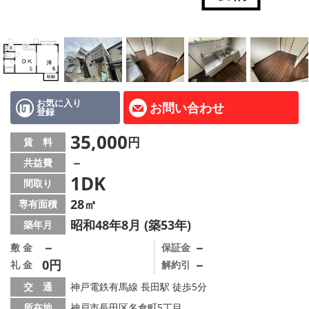
路線·駅から探す
地域から探す
地図から探す
店舗情報·アクセス
お気に入り
お問い合わせ
登録
会社概要
35,000
円
賃 料
－
共益費
メールでお問い合わせ
1DK
間取り
28㎡
専有面積
昭和48年8月 (築53年)
築年月
－
－
敷 金
保証金
0円
－
礼 金
解約引
交 通
神戸電鉄有馬線 長田駅 徒歩5分
所在地
神戸市長田区名倉町5丁目