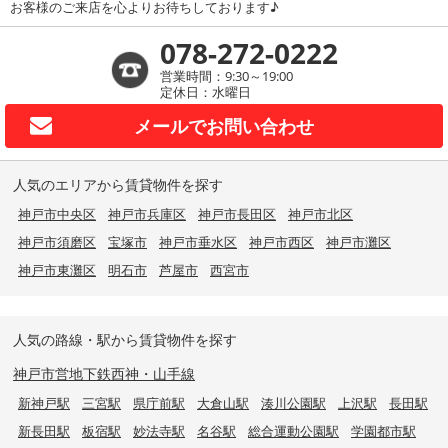
お客様のご来店を心よりお待ちしております♪
078-272-0222
営業時間：9:30～19:00
定休日：水曜日
メールで
お問い合わせ
人気のエリアから賃貸物件を探す
神戸市中央区
神戸市兵庫区
神戸市長田区
神戸市北区
神戸市須磨区
宝塚市
神戸市垂水区
神戸市西区
神戸市灘区
神戸市東灘区
明石市
芦屋市
西宮市
人気の路線・駅から賃貸物件を探す
神戸市営地下鉄西神・山手線
新神戸駅
三宮駅
県庁前駅
大倉山駅
湊川公園駅
上沢駅
長田駅
新長田駅
板宿駅
妙法寺駅
名谷駅
総合運動公園駅
学園都市駅