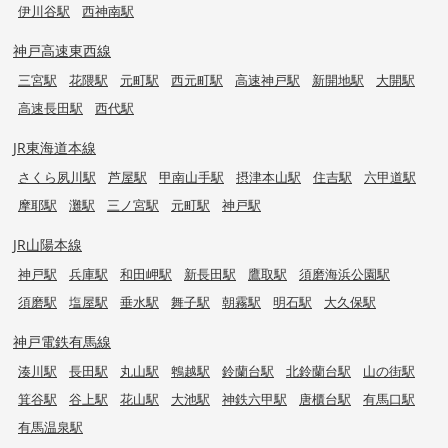
伊川谷駅
西神南駅
神戸高速東西線
三宮駅
花隈駅
元町駅
西元町駅
高速神戸駅
新開地駅
大開駅
高速長田駅
西代駅
JR東海道本線
さくら夙川駅
芦屋駅
甲南山手駅
摂津本山駅
住吉駅
六甲道駅
摩耶駅
灘駅
三ノ宮駅
元町駅
神戸駅
JR山陽本線
神戸駅
兵庫駅
和田岬駅
新長田駅
鷹取駅
須磨海浜公園駅
須磨駅
塩屋駅
垂水駅
舞子駅
朝霧駅
明石駅
大久保駅
神戸電鉄有馬線
湊川駅
長田駅
丸山駅
鵯越駅
鈴蘭台駅
北鈴蘭台駅
山の街駅
箕谷駅
谷上駅
花山駅
大池駅
神鉄六甲駅
唐櫃台駅
有馬口駅
有馬温泉駅