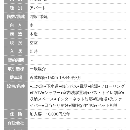
種 別
アパート
階数/階建
2階/2階建
向 き
南
構 造
木造
現 況
空室
入 居
即時
契約期間
－
取引態様
一般媒介
駐車場
近隣確保/150m 19,440円/月
設備/条件
上水道
下水道
都市ガス
電話
給湯
フローリング
CATV
シャワー
室内洗濯置場
バス・トイレ別室
収納スペース
インターネット対応
駐輪場
光ファ
イバー
日当たり良好
閑静な住宅街
ペット相談
保 険
加入要 10,000円/2年
保証会社
－