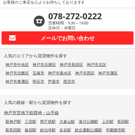
お客様のご来店を心よりお待ちしております♪
078-272-0222
営業時間：9:30～19:00
定休日：水曜日
メールで
お問い合わせ
人気のエリアから賃貸物件を探す
神戸市中央区
神戸市兵庫区
神戸市長田区
神戸市北区
神戸市須磨区
宝塚市
神戸市垂水区
神戸市西区
神戸市灘区
神戸市東灘区
明石市
芦屋市
西宮市
人気の路線・駅から賃貸物件を探す
神戸市営地下鉄西神・山手線
新神戸駅
三宮駅
県庁前駅
大倉山駅
湊川公園駅
上沢駅
長田駅
新長田駅
板宿駅
妙法寺駅
名谷駅
総合運動公園駅
学園都市駅