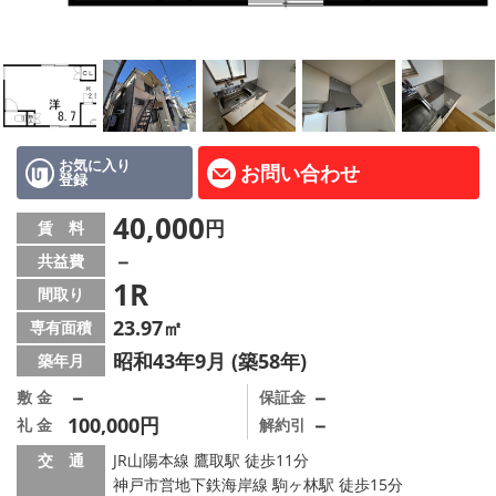
路線·駅から探す
地域から探す
地図から探す
店舗情報·アクセス
お気に入り
お問い合わせ
登録
会社概要
40,000
円
賃 料
－
共益費
メールでお問い合わせ
1R
間取り
23.97㎡
専有面積
昭和43年9月 (築58年)
築年月
－
－
敷 金
保証金
100,000円
－
礼 金
解約引
交 通
JR山陽本線 鷹取駅 徒歩11分
神戸市営地下鉄海岸線 駒ヶ林駅 徒歩15分