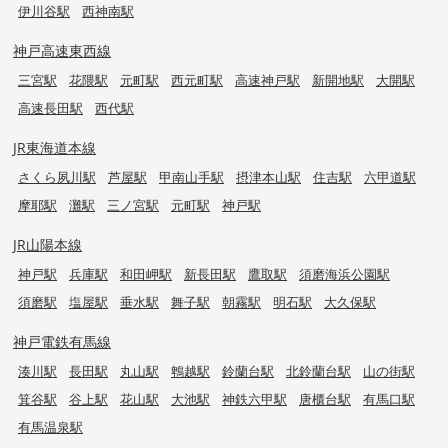
伊川谷駅
西神南駅
神戸高速東西線
三宮駅
花隈駅
元町駅
西元町駅
高速神戸駅
新開地駅
大開駅
高速長田駅
西代駅
JR東海道本線
さくら夙川駅
芦屋駅
甲南山手駅
摂津本山駅
住吉駅
六甲道駅
摩耶駅
灘駅
三ノ宮駅
元町駅
神戸駅
JR山陽本線
神戸駅
兵庫駅
和田岬駅
新長田駅
鷹取駅
須磨海浜公園駅
須磨駅
塩屋駅
垂水駅
舞子駅
朝霧駅
明石駅
大久保駅
神戸電鉄有馬線
湊川駅
長田駅
丸山駅
鵯越駅
鈴蘭台駅
北鈴蘭台駅
山の街駅
箕谷駅
谷上駅
花山駅
大池駅
神鉄六甲駅
唐櫃台駅
有馬口駅
有馬温泉駅