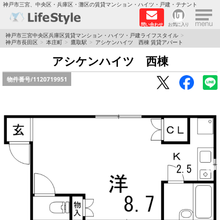
×
神戸市三宮、中央区・兵庫区・灘区の賃貸マンション・ハイツ・戸建・テナント
問い合わせ
お気に入り
TOPページ
神戸市三宮中央区兵庫区賃貸マンション・ハイツ・戸建ライフスタイル
神戸市長田区
本庄町
鷹取駅
アシケンハイツ 西棟 賃貸アパート
神戸の単身向けマンション特集
アシケンハイツ 西棟
物件番号/
1120719951
新築物件
敷金·礼金0円特集
保証人不要
高級賃貸
リノベーション物件
ペット飼育可能