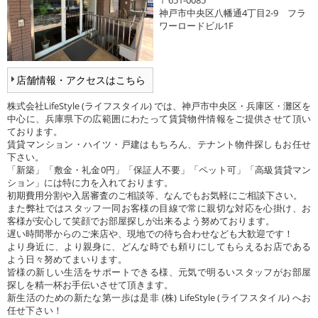
神戸市中央区八幡通4丁目2-9 フラ
ワーロードビル1F
店舗情報・アクセスはこちら
株式会社LifeStyle (ライフスタイル) では、神戸市中央区・兵庫区・灘区を
中心に、兵庫県下の広範囲にわたって賃貸物件情報をご提供させて頂い
ております。
賃貸マンション・ハイツ・戸建はもちろん、テナント物件探しもお任せ
下さい。
「新築」「敷金・礼金0円」「保証人不要」「ペット可」「高級賃貸マン
ション」には特に力を入れております。
初期費用分割や入居審査のご相談等、なんでもお気軽にご相談下さい。
また弊社ではスタッフ一同お客様の目線で常に親切な対応を心掛け、お
客様が安心して笑顔でお部屋探しが出来るよう努めております。
遅い時間帯からのご来店や、現地での待ち合わせなども大歓迎です！
より身近に、より親身に、どんな時でも頼りにしてもらえるお店である
よう日々努めてまいります。
皆様の新しい生活をサポートできる様、元気で明るいスタッフがお部屋
探しを精一杯お手伝いさせて頂きます。
新生活のための新たな第一歩は是非 (株) LifeStyle (ライフスタイル) へお
任せ下さい！