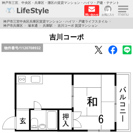
×
神戸市三宮、中央区・兵庫区・灘区の賃貸マンション・ハイツ・戸建・テナント
問い合わせ
お気に入り
TOPページ
神戸市三宮中央区兵庫区賃貸マンション・ハイツ・戸建ライフスタイル
神戸市兵庫区
塚本通
兵庫駅
吉川コーポ 賃貸マンション
神戸の単身向けマンション特集
吉川コーポ
物件番号/
1120708932
新築物件
敷金·礼金0円特集
保証人不要
高級賃貸
リノベーション物件
ペット飼育可能