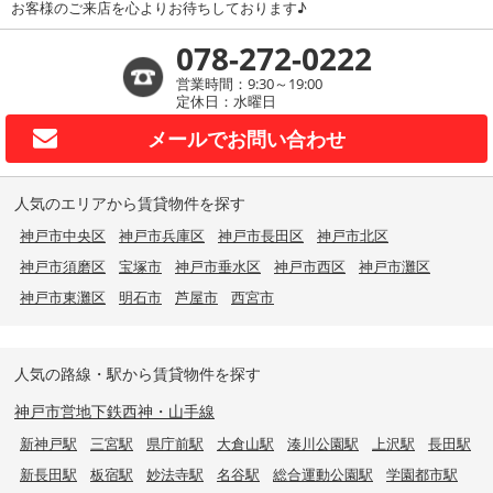
お客様のご来店を心よりお待ちしております♪
078-272-0222
営業時間：9:30～19:00
定休日：水曜日
メールで
お問い合わせ
人気のエリアから賃貸物件を探す
神戸市中央区
神戸市兵庫区
神戸市長田区
神戸市北区
神戸市須磨区
宝塚市
神戸市垂水区
神戸市西区
神戸市灘区
神戸市東灘区
明石市
芦屋市
西宮市
人気の路線・駅から賃貸物件を探す
神戸市営地下鉄西神・山手線
新神戸駅
三宮駅
県庁前駅
大倉山駅
湊川公園駅
上沢駅
長田駅
新長田駅
板宿駅
妙法寺駅
名谷駅
総合運動公園駅
学園都市駅