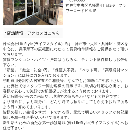
神戸市中央区八幡通4丁目2-9 フラ
ワーロードビル1F
店舗情報・アクセスはこちら
株式会社LifeStyle (ライフスタイル) では、神戸市中央区・兵庫区・灘区を
中心に、兵庫県下の広範囲にわたって賃貸物件情報をご提供させて頂い
ております。
賃貸マンション・ハイツ・戸建はもちろん、テナント物件探しもお任せ
下さい。
「新築」「敷金・礼金0円」「保証人不要」「ペット可」「高級賃貸マン
ション」には特に力を入れております。
初期費用分割や入居審査のご相談等、なんでもお気軽にご相談下さい。
また弊社ではスタッフ一同お客様の目線で常に親切な対応を心掛け、お
客様が安心して笑顔でお部屋探しが出来るよう努めております。
遅い時間帯からのご来店や、現地での待ち合わせなども大歓迎です！
より身近に、より親身に、どんな時でも頼りにしてもらえるお店である
よう日々努めてまいります。
皆様の新しい生活をサポートできる様、元気で明るいスタッフがお部屋
探しを精一杯お手伝いさせて頂きます。
新生活のための新たな第一歩は是非 (株) LifeStyle (ライフスタイル) へお
任せ下さい！