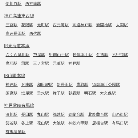
伊川谷駅
西神南駅
神戸高速東西線
三宮駅
花隈駅
元町駅
西元町駅
高速神戸駅
新開地駅
大開駅
高速長田駅
西代駅
JR東海道本線
さくら夙川駅
芦屋駅
甲南山手駅
摂津本山駅
住吉駅
六甲道駅
摩耶駅
灘駅
三ノ宮駅
元町駅
神戸駅
JR山陽本線
神戸駅
兵庫駅
和田岬駅
新長田駅
鷹取駅
須磨海浜公園駅
須磨駅
塩屋駅
垂水駅
舞子駅
朝霧駅
明石駅
大久保駅
神戸電鉄有馬線
湊川駅
長田駅
丸山駅
鵯越駅
鈴蘭台駅
北鈴蘭台駅
山の街駅
箕谷駅
谷上駅
花山駅
大池駅
神鉄六甲駅
唐櫃台駅
有馬口駅
有馬温泉駅