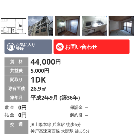
路線·駅から探す
地域から探す
地図から探す
店舗情報·アクセス
お気に入り
お問い合わせ
登録
会社概要
44,000
円
賃 料
5,000円
共益費
メールでお問い合わせ
1DK
間取り
26.9㎡
専有面積
平成2年9月 (築36年)
築年月
0円
－
敷 金
保証金
0円
－
礼 金
解約引
交 通
JR山陽本線 兵庫駅 徒歩6分
神戸高速東西線 大開駅 徒歩5分