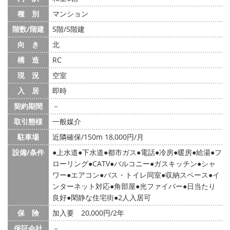
種 別
マンション
階数/階建
5階/5階建
向 き
北
構 造
RC
現 況
空室
入 居
即時
契約期間
－
取引態様
一般媒介
駐車場
近隣確保/150m 18,000円/月
設備/条件
上水道
下水道
都市ガス
電話
冷房
暖房
給湯
フ
ローリング
CATV
バルコニー
ガスキッチン
シャ
ワー
エアコン
バス・トイレ同室
収納スペース
イ
ンターネット対応
角部屋
光ファイバー
日当たり
良好
閑静な住宅街
2人入居可
保 険
加入要 20,000円/2年
保証会社
－