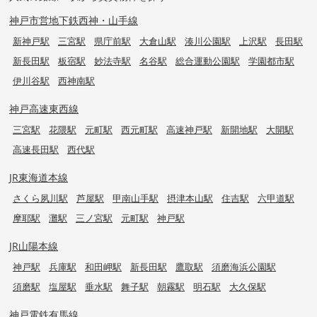
神戸市営地下鉄西神・山手線
新神戸駅
三宮駅
県庁前駅
大倉山駅
湊川公園駅
上沢駅
長田駅
新長田駅
板宿駅
妙法寺駅
名谷駅
総合運動公園駅
学園都市駅
伊川谷駅
西神南駅
神戸高速東西線
三宮駅
花隈駅
元町駅
西元町駅
高速神戸駅
新開地駅
大開駅
高速長田駅
西代駅
JR東海道本線
さくら夙川駅
芦屋駅
甲南山手駅
摂津本山駅
住吉駅
六甲道駅
摩耶駅
灘駅
三ノ宮駅
元町駅
神戸駅
JR山陽本線
神戸駅
兵庫駅
和田岬駅
新長田駅
鷹取駅
須磨海浜公園駅
須磨駅
塩屋駅
垂水駅
舞子駅
朝霧駅
明石駅
大久保駅
神戸電鉄有馬線