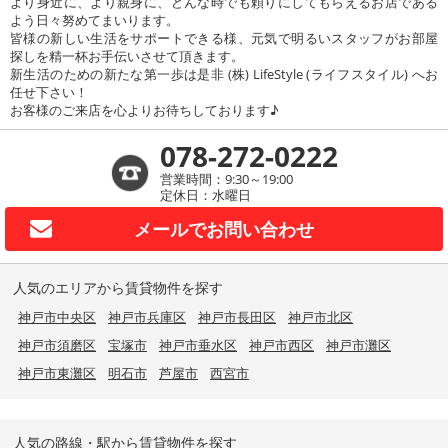
より身近に、より親身に、どんな時でも頼りにしてもらえるお店である
よう日々努めてまいります。
皆様の新しい生活をサポートできる様、元気で明るいスタッフがお部屋
探しを精一杯お手伝いさせて頂きます。
新生活のための新たな第一歩は是非 (株) LifeStyle (ライフスタイル) へお
任せ下さい！
お客様のご来店を心よりお待ちしております♪
078-272-0222
営業時間：9:30～19:00
定休日：水曜日
メールで
お問い合わせ
人気のエリアから賃貸物件を探す
神戸市中央区
神戸市兵庫区
神戸市長田区
神戸市北区
神戸市須磨区
宝塚市
神戸市垂水区
神戸市西区
神戸市灘区
神戸市東灘区
明石市
芦屋市
西宮市
人気の路線・駅から賃貸物件を探す