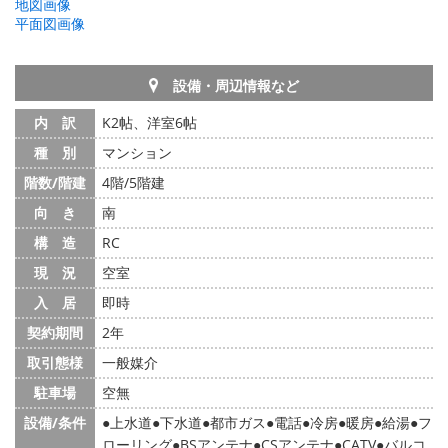
地図画像
平面図画像
設備・周辺情報など
内 訳
K2帖、洋室6帖
種 別
マンション
階数/階建
4階/5階建
向 き
南
構 造
RC
現 況
空室
入 居
即時
契約期間
2年
取引態様
一般媒介
駐車場
空無
設備/条件
上水道
下水道
都市ガス
電話
冷房
暖房
給湯
フ
ローリング
BSアンテナ
CSアンテナ
CATV
バルコ