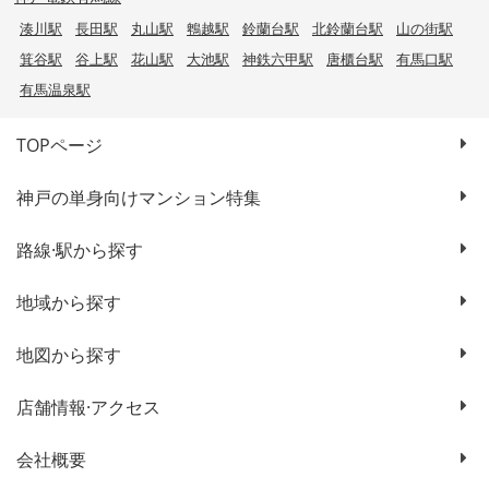
湊川駅
長田駅
丸山駅
鵯越駅
鈴蘭台駅
北鈴蘭台駅
山の街駅
箕谷駅
谷上駅
花山駅
大池駅
神鉄六甲駅
唐櫃台駅
有馬口駅
有馬温泉駅
TOPページ
神戸の単身向けマンション特集
路線·駅から探す
地域から探す
地図から探す
店舗情報·アクセス
会社概要