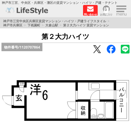
×
神戸市三宮、中央区・兵庫区・灘区の賃貸マンション・ハイツ・戸建・テナント
問い合わせ
お気に入り
TOPページ
神戸市三宮中央区兵庫区賃貸マンション・ハイツ・戸建ライフスタイル
神戸市兵庫区
下祇園町
大倉山駅
第２大力ハイツ 賃貸マンション
神戸の単身向けマンション特集
第２大力ハイツ
物件番号/
1120707864
新築物件
敷金·礼金0円特集
保証人不要
高級賃貸
リノベーション物件
ペット飼育可能