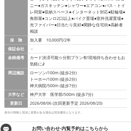
ニー
ガスキッチン
シャワー
エアコン
バス・トイ
レ同室
収納スペース
インターネット対応
駐輪場
角部屋
コンロ2口以上
バイク置場
室外洗濯置場
光ファイバー
日当たり良好
閑静な住宅街
高齢者
相談
保 険
加入要 10,000円/2年
保証会社
－
金銭備考
カード決済可能☆分割プラン有!現地待ち合わせもお
気軽に♪
周辺施設
ローソン/100m (徒歩2分)
トーホー/100m (徒歩2分)
神大病院/500m (徒歩7分)
大学など
神戸大学 医学部/500m (徒歩7分)
更新日
2026/08/06 (次回更新予定 2026/08/20)
表示の情報と現況に差異がある場合は現況優先となります。
お問い合わせ·内覧予約は
こちらから