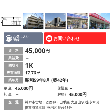
路線·駅から探す
地域から探す
地図から探す
店舗情報·アクセス
お気に入り
お問い合わせ
登録
会社概要
45,000
円
賃 料
－
共益費
メールでお問い合わせ
1K
間取り
17.76㎡
専有面積
昭和59年8月 (築42年)
築年月
45,000円
－
敷 金
保証金
－
45,000円
礼 金
解約引
交 通
神戸市営地下鉄西神・山手線 大倉山駅 徒歩10分
JR東海道本線 神戸駅 徒歩18分