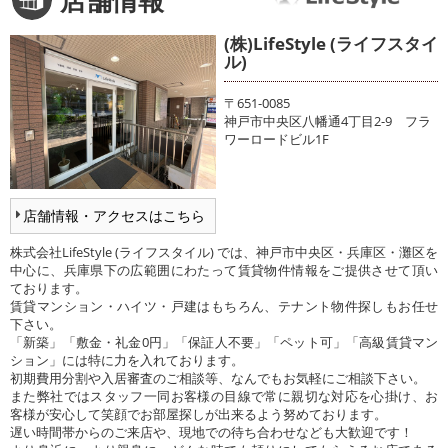
(株)LifeStyle (ライフスタイ
ル)
〒651-0085
神戸市中央区八幡通4丁目2-9 フラ
ワーロードビル1F
店舗情報・アクセスはこちら
株式会社LifeStyle (ライフスタイル) では、神戸市中央区・兵庫区・灘区を
中心に、兵庫県下の広範囲にわたって賃貸物件情報をご提供させて頂い
ております。
賃貸マンション・ハイツ・戸建はもちろん、テナント物件探しもお任せ
下さい。
「新築」「敷金・礼金0円」「保証人不要」「ペット可」「高級賃貸マン
ション」には特に力を入れております。
初期費用分割や入居審査のご相談等、なんでもお気軽にご相談下さい。
また弊社ではスタッフ一同お客様の目線で常に親切な対応を心掛け、お
客様が安心して笑顔でお部屋探しが出来るよう努めております。
遅い時間帯からのご来店や、現地での待ち合わせなども大歓迎です！