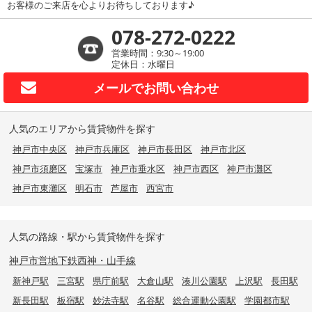
お客様のご来店を心よりお待ちしております♪
078-272-0222
営業時間：9:30～19:00
定休日：水曜日
メールで
お問い合わせ
人気のエリアから賃貸物件を探す
神戸市中央区
神戸市兵庫区
神戸市長田区
神戸市北区
神戸市須磨区
宝塚市
神戸市垂水区
神戸市西区
神戸市灘区
神戸市東灘区
明石市
芦屋市
西宮市
人気の路線・駅から賃貸物件を探す
神戸市営地下鉄西神・山手線
新神戸駅
三宮駅
県庁前駅
大倉山駅
湊川公園駅
上沢駅
長田駅
新長田駅
板宿駅
妙法寺駅
名谷駅
総合運動公園駅
学園都市駅