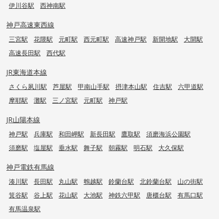
伊川谷駅
西神南駅
神戸高速東西線
三宮駅
花隈駅
元町駅
西元町駅
高速神戸駅
新開地駅
大開駅
高速長田駅
西代駅
JR東海道本線
さくら夙川駅
芦屋駅
甲南山手駅
摂津本山駅
住吉駅
六甲道駅
摩耶駅
灘駅
三ノ宮駅
元町駅
神戸駅
JR山陽本線
神戸駅
兵庫駅
和田岬駅
新長田駅
鷹取駅
須磨海浜公園駅
須磨駅
塩屋駅
垂水駅
舞子駅
朝霧駅
明石駅
大久保駅
神戸電鉄有馬線
湊川駅
長田駅
丸山駅
鵯越駅
鈴蘭台駅
北鈴蘭台駅
山の街駅
箕谷駅
谷上駅
花山駅
大池駅
神鉄六甲駅
唐櫃台駅
有馬口駅
有馬温泉駅