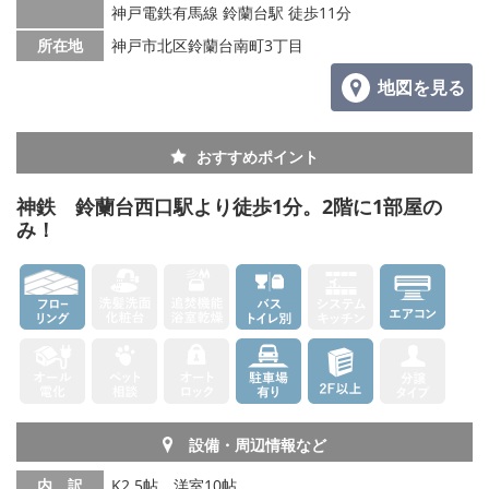
神戸電鉄有馬線 鈴蘭台駅 徒歩11分
所在地
神戸市北区鈴蘭台南町3丁目
地図を見る
おすすめポイント
神鉄 鈴蘭台西口駅より徒歩1分。2階に1部屋の
み！
設備・周辺情報など
内 訳
K2.5帖、洋室10帖