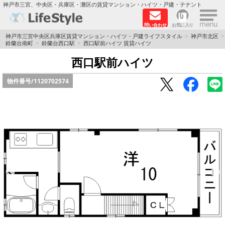
×
神戸市三宮、中央区・兵庫区・灘区の賃貸マンション・ハイツ・戸建・テナント
問い合わせ
お気に入り
TOPページ
神戸市三宮中央区兵庫区賃貸マンション・ハイツ・戸建ライフスタイル
神戸市北区
鈴蘭台南町
鈴蘭台西口駅
西口駅前ハイツ 賃貸ハイツ
神戸の単身向けマンション特集
西口駅前ハイツ
物件番号/
1120702574
新築物件
敷金·礼金0円特集
保証人不要
高級賃貸
リノベーション物件
ペット飼育可能