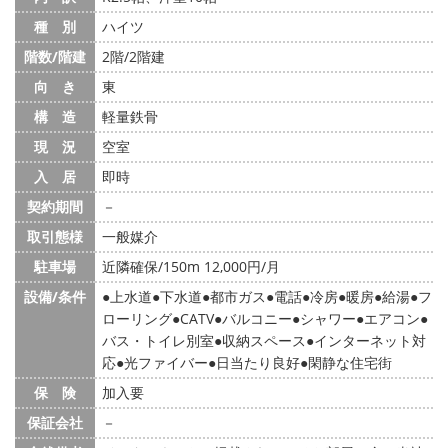
種 別
ハイツ
階数/階建
2階/2階建
向 き
東
構 造
軽量鉄骨
現 況
空室
入 居
即時
契約期間
－
取引態様
一般媒介
駐車場
近隣確保/150m 12,000円/月
設備/条件
上水道
下水道
都市ガス
電話
冷房
暖房
給湯
フ
ローリング
CATV
バルコニー
シャワー
エアコン
バス・トイレ別室
収納スペース
インターネット対
応
光ファイバー
日当たり良好
閑静な住宅街
保 険
加入要
保証会社
－