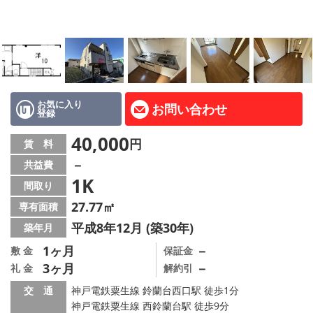
路線·駅から探す
地域から探す
地図から探す
店舗情報·アクセス
お気に入り
お問い合わせ
登録
会社概要
40,000
円
賃 料
－
共益費
メールでお問い合わせ
1K
間取り
27.77㎡
専有面積
平成8年12月 (築30年)
築年月
1ヶ月
－
敷 金
保証金
3ヶ月
－
礼 金
解約引
交 通
神戸電鉄粟生線 鈴蘭台西口駅 徒歩1分
神戸電鉄粟生線 西鈴蘭台駅 徒歩9分