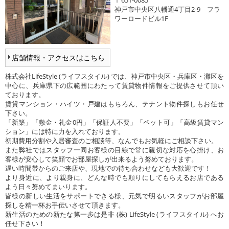
神戸市中央区八幡通4丁目2-9 フラ
ワーロードビル1F
店舗情報・アクセスはこちら
株式会社LifeStyle (ライフスタイル) では、神戸市中央区・兵庫区・灘区を
中心に、兵庫県下の広範囲にわたって賃貸物件情報をご提供させて頂い
ております。
賃貸マンション・ハイツ・戸建はもちろん、テナント物件探しもお任せ
下さい。
「新築」「敷金・礼金0円」「保証人不要」「ペット可」「高級賃貸マン
ション」には特に力を入れております。
初期費用分割や入居審査のご相談等、なんでもお気軽にご相談下さい。
また弊社ではスタッフ一同お客様の目線で常に親切な対応を心掛け、お
客様が安心して笑顔でお部屋探しが出来るよう努めております。
遅い時間帯からのご来店や、現地での待ち合わせなども大歓迎です！
より身近に、より親身に、どんな時でも頼りにしてもらえるお店である
よう日々努めてまいります。
皆様の新しい生活をサポートできる様、元気で明るいスタッフがお部屋
探しを精一杯お手伝いさせて頂きます。
新生活のための新たな第一歩は是非 (株) LifeStyle (ライフスタイル) へお
任せ下さい！