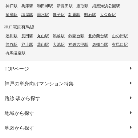
神戸駅
兵庫駅
和田岬駅
新長田駅
鷹取駅
須磨海浜公園駅
須磨駅
塩屋駅
垂水駅
舞子駅
朝霧駅
明石駅
大久保駅
神戸電鉄有馬線
湊川駅
長田駅
丸山駅
鵯越駅
鈴蘭台駅
北鈴蘭台駅
山の街駅
箕谷駅
谷上駅
花山駅
大池駅
神鉄六甲駅
唐櫃台駅
有馬口駅
有馬温泉駅
TOPページ
神戸の単身向けマンション特集
路線·駅から探す
地域から探す
地図から探す