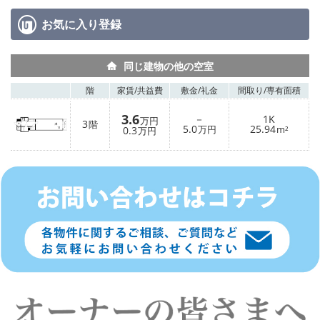
お気に入り
登録
同じ建物の他の空室
階
家賃/
共益費
敷金/
礼金
間取り/
専有面積
3.6
－
1K
万円
3
階
5.0
25.94
0.3
万円
m²
万円