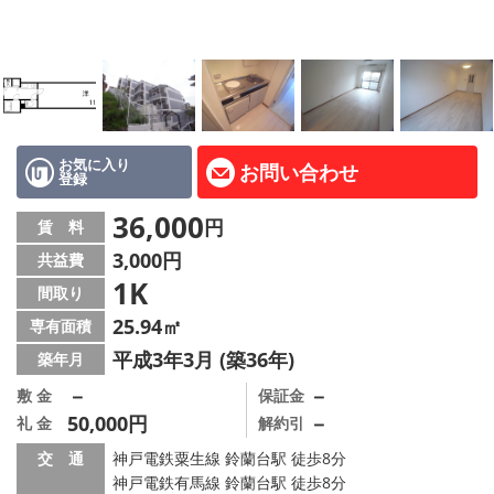
路線·駅から探す
地域から探す
地図から探す
店舗情報·アクセス
お気に入り
お問い合わせ
登録
会社概要
36,000
円
賃 料
3,000円
共益費
メールでお問い合わせ
1K
間取り
25.94㎡
専有面積
平成3年3月 (築36年)
築年月
－
－
敷 金
保証金
50,000円
－
礼 金
解約引
交 通
神戸電鉄粟生線 鈴蘭台駅 徒歩8分
神戸電鉄有馬線 鈴蘭台駅 徒歩8分