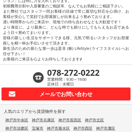
ション」には特に力を入れております。
初期費用分割や入居審査のご相談等、なんでもお気軽にご相談下さい。
また弊社ではスタッフ一同お客様の目線で常に親切な対応を心掛け、お
客様が安心して笑顔でお部屋探しが出来るよう努めております。
遅い時間帯からのご来店や、現地での待ち合わせなども大歓迎です！
より身近に、より親身に、どんな時でも頼りにしてもらえるお店である
よう日々努めてまいります。
皆様の新しい生活をサポートできる様、元気で明るいスタッフがお部屋
探しを精一杯お手伝いさせて頂きます。
新生活のための新たな第一歩は是非 (株) LifeStyle (ライフスタイル) へお
任せ下さい！
お客様のご来店を心よりお待ちしております♪
078-272-0222
営業時間：9:30～19:00
定休日：水曜日
メールで
お問い合わせ
人気のエリアから賃貸物件を探す
神戸市中央区
神戸市兵庫区
神戸市長田区
神戸市北区
神戸市須磨区
宝塚市
神戸市垂水区
神戸市西区
神戸市灘区