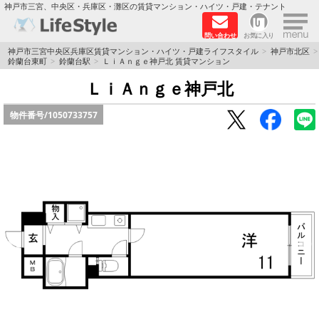
×
神戸市三宮、中央区・兵庫区・灘区の賃貸マンション・ハイツ・戸建・テナント
問い合わせ
お気に入り
TOPページ
神戸市三宮中央区兵庫区賃貸マンション・ハイツ・戸建ライフスタイル
神戸市北区
鈴蘭台東町
鈴蘭台駅
ＬｉＡｎｇｅ神戸北 賃貸マンション
神戸の単身向けマンション特集
ＬｉＡｎｇｅ神戸北
物件番号/
1050733757
新築物件
敷金·礼金0円特集
保証人不要
高級賃貸
リノベーション物件
ペット飼育可能