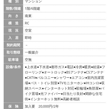
種 別
マンション
階数/階建
1階/6階建
向 き
南東
構 造
RC
現 況
空室
入 居
即時
契約期間
－
取引態様
一般媒介
駐車場
空無
設備/条件
上水道
下水道
都市ガス
電話
冷房
暖房
給湯
フ
ローリング
オートロック
BSアンテナ
CSアンテナ
CATV
バルコニー
シャワー
エアコン
室内洗濯置
場
バス・トイレ別室
TVモニターホン
IHコンロ
収
納スペース
インターネット対応
駐輪場
角部屋
バ
イク置場
光ファイバー
日当たり良好
閑静な住宅
街
インターネット無料
高齢者相談
保 険
加入要 20,000円/2年