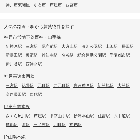
神戸市東灘区
明石市
芦屋市
西宮市
人気の路線・駅から賃貸物件を探す
神戸市営地下鉄西神・山手線
新神戸駅
三宮駅
県庁前駅
大倉山駅
湊川公園駅
上沢駅
長田駅
新長田駅
板宿駅
妙法寺駅
名谷駅
総合運動公園駅
学園都市駅
伊川谷駅
西神南駅
神戸高速東西線
三宮駅
花隈駅
元町駅
西元町駅
高速神戸駅
新開地駅
大開駅
高速長田駅
西代駅
JR東海道本線
さくら夙川駅
芦屋駅
甲南山手駅
摂津本山駅
住吉駅
六甲道駅
摩耶駅
灘駅
三ノ宮駅
元町駅
神戸駅
JR山陽本線