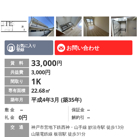
路線·駅から探す
地域から探す
地図から探す
店舗情報·アクセス
お気に入り
お問い合わせ
登録
会社概要
33,000
円
賃 料
3,000円
共益費
メールでお問い合わせ
1K
間取り
22.68㎡
専有面積
平成4年3月 (築35年)
築年月
－
－
敷 金
保証金
0円
－
礼 金
解約引
交 通
神戸市営地下鉄西神・山手線 妙法寺駅 徒歩13分
山陽電鉄線 板宿駅 徒歩31分