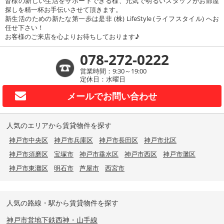
皆様の新しい生活をサポートできる様、元気で明るいスタッフがお部屋
探しを精一杯お手伝いさせて頂きます。
新生活のための新たな第一歩は是非 (株) LifeStyle (ライフスタイル) へお
任せ下さい！
お客様のご来店を心よりお待ちしております♪
078-272-0222
営業時間：9:30～19:00
定休日：水曜日
メールで
お問い合わせ
人気のエリアから賃貸物件を探す
神戸市中央区
神戸市兵庫区
神戸市長田区
神戸市北区
神戸市須磨区
宝塚市
神戸市垂水区
神戸市西区
神戸市灘区
神戸市東灘区
明石市
芦屋市
西宮市
人気の路線・駅から賃貸物件を探す
神戸市営地下鉄西神・山手線