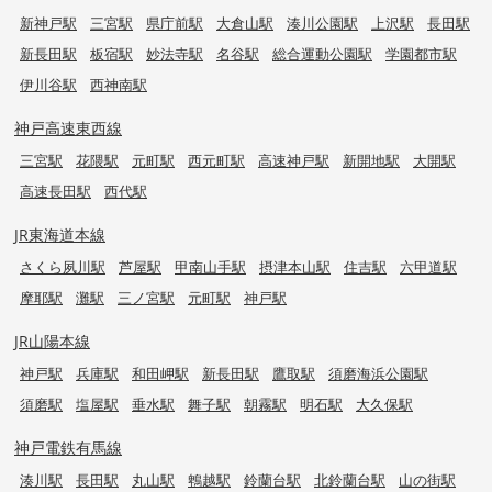
新神戸駅
三宮駅
県庁前駅
大倉山駅
湊川公園駅
上沢駅
長田駅
新長田駅
板宿駅
妙法寺駅
名谷駅
総合運動公園駅
学園都市駅
伊川谷駅
西神南駅
神戸高速東西線
三宮駅
花隈駅
元町駅
西元町駅
高速神戸駅
新開地駅
大開駅
高速長田駅
西代駅
JR東海道本線
さくら夙川駅
芦屋駅
甲南山手駅
摂津本山駅
住吉駅
六甲道駅
摩耶駅
灘駅
三ノ宮駅
元町駅
神戸駅
JR山陽本線
神戸駅
兵庫駅
和田岬駅
新長田駅
鷹取駅
須磨海浜公園駅
須磨駅
塩屋駅
垂水駅
舞子駅
朝霧駅
明石駅
大久保駅
神戸電鉄有馬線
湊川駅
長田駅
丸山駅
鵯越駅
鈴蘭台駅
北鈴蘭台駅
山の街駅