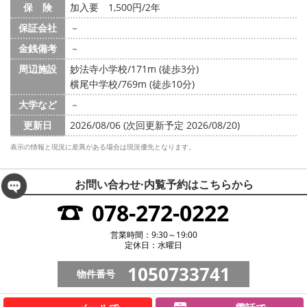
保 険
加入要 1,500円/2年
保証会社
－
金銭備考
－
周辺施設
妙法寺小学校/171m (徒歩3分)
横尾中学校/769m (徒歩10分)
大学など
－
更新日
2026/08/06 (次回更新予定 2026/08/20)
表示の情報と現況に差異がある場合は現況優先となります。
お問い合わせ·内覧予約は
こちらから
078-272-0222
営業時間：9:30～19:00
定休日：水曜日
1050733741
物件番号