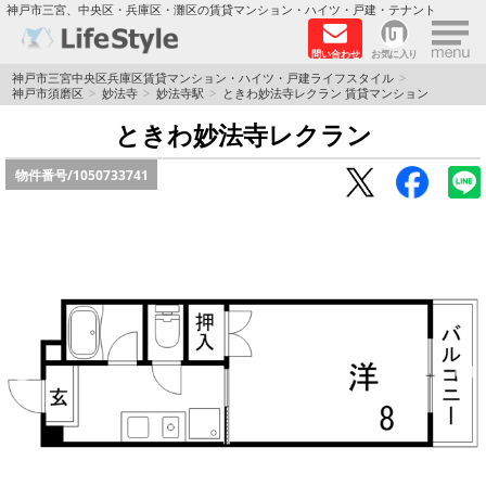
×
神戸市三宮、中央区・兵庫区・灘区の賃貸マンション・ハイツ・戸建・テナント
問い合わせ
お気に入り
TOPページ
神戸市三宮中央区兵庫区賃貸マンション・ハイツ・戸建ライフスタイル
神戸市須磨区
妙法寺
妙法寺駅
ときわ妙法寺レクラン 賃貸マンション
神戸の単身向けマンション特集
ときわ妙法寺レクラン
物件番号/
1050733741
新築物件
敷金·礼金0円特集
保証人不要
高級賃貸
リノベーション物件
ペット飼育可能