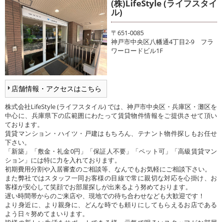
(株)LifeStyle (ライフスタイ
ル)
〒651-0085
神戸市中央区八幡通4丁目2-9 フラ
ワーロードビル1F
店舗情報・アクセスはこちら
株式会社LifeStyle (ライフスタイル) では、神戸市中央区・兵庫区・灘区を
中心に、兵庫県下の広範囲にわたって賃貸物件情報をご提供させて頂い
ております。
賃貸マンション・ハイツ・戸建はもちろん、テナント物件探しもお任せ
下さい。
「新築」「敷金・礼金0円」「保証人不要」「ペット可」「高級賃貸マン
ション」には特に力を入れております。
初期費用分割や入居審査のご相談等、なんでもお気軽にご相談下さい。
また弊社ではスタッフ一同お客様の目線で常に親切な対応を心掛け、お
客様が安心して笑顔でお部屋探しが出来るよう努めております。
遅い時間帯からのご来店や、現地での待ち合わせなども大歓迎です！
より身近に、より親身に、どんな時でも頼りにしてもらえるお店である
よう日々努めてまいります。