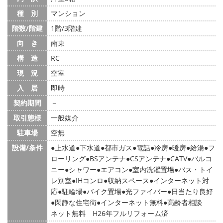
種 別
マンション
階数/階建
1階/3階建
向 き
南東
構 造
RC
現 況
空室
入 居
即時
契約期間
－
取引態様
一般媒介
駐車場
空無
設備/条件
上水道
下水道
都市ガス
電話
冷房
暖房
給湯
フ
ローリング
BSアンテナ
CSアンテナ
CATV
バルコ
ニー
シャワー
エアコン
室内洗濯置場
バス・トイ
レ別室
IHコンロ
収納スペース
インターネット対
応
駐輪場
バイク置場
光ファイバー
日当たり良好
閑静な住宅街
インターネット無料
高齢者相談
ネット無料 H26年フルリフォーム済