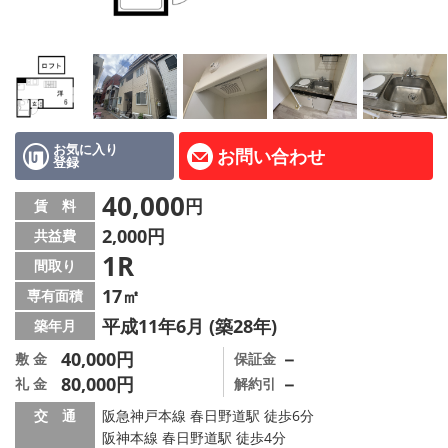
路線·駅から探す
地域から探す
地図から探す
店舗情報·アクセス
お気に入り
お問い合わせ
登録
会社概要
40,000
円
賃 料
2,000円
共益費
メールでお問い合わせ
1R
間取り
17㎡
専有面積
平成11年6月 (築28年)
築年月
40,000円
－
敷 金
保証金
80,000円
－
礼 金
解約引
交 通
阪急神戸本線 春日野道駅 徒歩6分
阪神本線 春日野道駅 徒歩4分