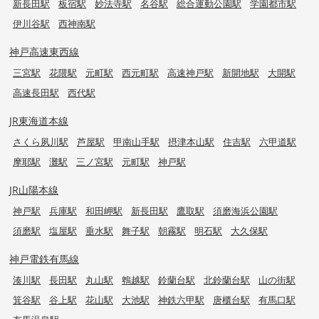
新長田駅
板宿駅
妙法寺駅
名谷駅
総合運動公園駅
学園都市駅
伊川谷駅
西神南駅
神戸高速東西線
三宮駅
花隈駅
元町駅
西元町駅
高速神戸駅
新開地駅
大開駅
高速長田駅
西代駅
JR東海道本線
さくら夙川駅
芦屋駅
甲南山手駅
摂津本山駅
住吉駅
六甲道駅
摩耶駅
灘駅
三ノ宮駅
元町駅
神戸駅
JR山陽本線
神戸駅
兵庫駅
和田岬駅
新長田駅
鷹取駅
須磨海浜公園駅
須磨駅
塩屋駅
垂水駅
舞子駅
朝霧駅
明石駅
大久保駅
神戸電鉄有馬線
湊川駅
長田駅
丸山駅
鵯越駅
鈴蘭台駅
北鈴蘭台駅
山の街駅
箕谷駅
谷上駅
花山駅
大池駅
神鉄六甲駅
唐櫃台駅
有馬口駅