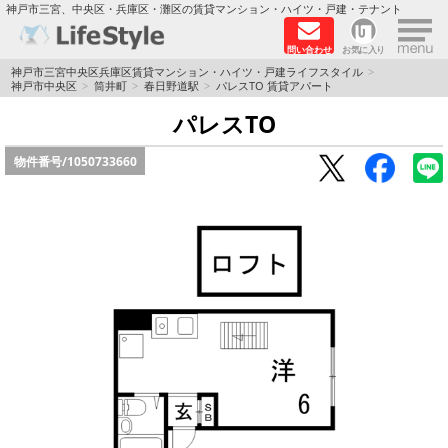
×
神戸市三宮、中央区・兵庫区・灘区の賃貸マンション・ハイツ・戸建・テナント
問い合わせ
お気に入り
TOPページ
神戸市三宮中央区兵庫区賃貸マンション・ハイツ・戸建ライフスタイル
神戸市中央区
筒井町
春日野道駅
パレスTO 賃貸アパート
神戸の単身向けマンション特集
パレスTO
物件番号/
1050733660
新築物件
敷金·礼金0円特集
保証人不要
高級賃貸
リノベーション物件
ペット飼育可能