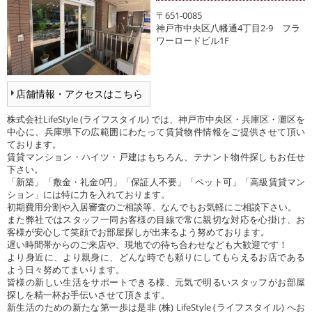
〒651-0085
神戸市中央区八幡通4丁目2-9 フラ
ワーロードビル1F
店舗情報・アクセスはこちら
株式会社LifeStyle (ライフスタイル) では、神戸市中央区・兵庫区・灘区を
中心に、兵庫県下の広範囲にわたって賃貸物件情報をご提供させて頂い
ております。
賃貸マンション・ハイツ・戸建はもちろん、テナント物件探しもお任せ
下さい。
「新築」「敷金・礼金0円」「保証人不要」「ペット可」「高級賃貸マン
ション」には特に力を入れております。
初期費用分割や入居審査のご相談等、なんでもお気軽にご相談下さい。
また弊社ではスタッフ一同お客様の目線で常に親切な対応を心掛け、お
客様が安心して笑顔でお部屋探しが出来るよう努めております。
遅い時間帯からのご来店や、現地での待ち合わせなども大歓迎です！
より身近に、より親身に、どんな時でも頼りにしてもらえるお店である
よう日々努めてまいります。
皆様の新しい生活をサポートできる様、元気で明るいスタッフがお部屋
探しを精一杯お手伝いさせて頂きます。
新生活のための新たな第一歩は是非 (株) LifeStyle (ライフスタイル) へお