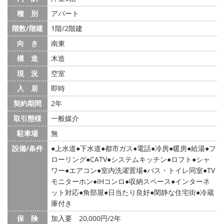
種 別
アパート
階数/階建
1階/2階建
向 き
南東
構 造
木造
現 況
空室
入 居
即時
契約期間
2年
取引態様
一般媒介
駐車場
無
設備/条件
上水道
下水道
都市ガス
電話
冷房
暖房
給湯
フ
ローリング
CATV
システムキッチン
ロフト
シャ
ワー
エアコン
室内洗濯置場
バス・トイレ同室
TV
モニターホン
IHコンロ
収納スペース
インターネ
ット対応
角部屋
日当たり良好
閑静な住宅街
冷蔵
庫付き
保 険
加入要 20,000円/2年