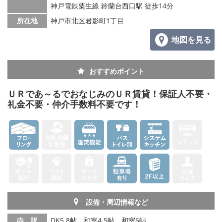
神戸電鉄粟生線 鈴蘭台西口駅 徒歩14分
所在地
神戸市北区君影町1丁目
地図を見る
おすすめポイント
ＵＲであ～るでおなじみのＵＲ賃貸！保証人不要・
礼金不要・仲介手数料不要です！
設備・周辺情報など
内 訳
DK5.8帖、和室4.5帖、和室6帖