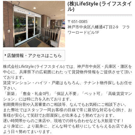
(株)LifeStyle (ライフスタイ
ル)
〒651-0085
神戸市中央区八幡通4丁目2-9 フラ
ワーロードビル1F
店舗情報・アクセスはこちら
株式会社LifeStyle (ライフスタイル) では、神戸市中央区・兵庫区・灘区を
中心に、兵庫県下の広範囲にわたって賃貸物件情報をご提供させて頂い
ております。
賃貸マンション・ハイツ・戸建はもちろん、テナント物件探しもお任せ
下さい。
「新築」「敷金・礼金0円」「保証人不要」「ペット可」「高級賃貸マン
ション」には特に力を入れております。
初期費用分割や入居審査のご相談等、なんでもお気軽にご相談下さい。
また弊社ではスタッフ一同お客様の目線で常に親切な対応を心掛け、お
客様が安心して笑顔でお部屋探しが出来るよう努めております。
遅い時間帯からのご来店や、現地での待ち合わせなども大歓迎です！
より身近に、より親身に、どんな時でも頼りにしてもらえるお店である
よう日々努めてまいります。