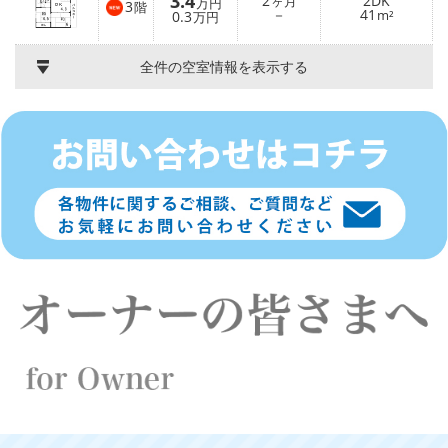
3.4
2
2DK
ヶ月
万円
3
階
－
41
0.3
m²
万円
全件の空室情報を表示する