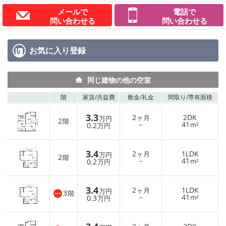
メールで
電話で
問い合わせる
問い合わせる
お気に入り
登録
同じ建物の他の空室
階
家賃/
共益費
敷金/
礼金
間取り/
専有面積
3.3
2
2DK
ヶ月
万円
2
階
－
41
0.2
m²
万円
3.4
2
1LDK
ヶ月
万円
2
階
－
41
0.2
m²
万円
3.4
2
1LDK
ヶ月
万円
3
階
－
41
0.3
m²
万円