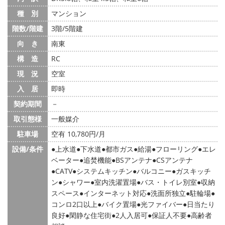
種 別
マンション
階数/階建
3階/5階建
向 き
南東
構 造
RC
現 況
空室
入 居
即時
契約期間
－
取引態様
一般媒介
駐車場
空有 10,780円/月
設備/条件
上水道
下水道
都市ガス
給湯
フローリング
エレ
ベーター
追焚機能
BSアンテナ
CSアンテナ
CATV
システムキッチン
バルコニー
ガスキッチ
ン
シャワー
室内洗濯置場
バス・トイレ別室
収納
スペース
インターネット対応
洗面所独立
駐輪場
コンロ2口以上
バイク置場
光ファイバー
日当たり
良好
閑静な住宅街
2人入居可
保証人不要
高齢者