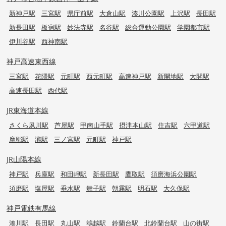
新神戸駅
三宮駅
県庁前駅
大倉山駅
湊川公園駅
上沢駅
長田駅
新長田駅
板宿駅
妙法寺駅
名谷駅
総合運動公園駅
学園都市駅
伊川谷駅
西神南駅
神戸高速東西線
三宮駅
花隈駅
元町駅
西元町駅
高速神戸駅
新開地駅
大開駅
高速長田駅
西代駅
JR東海道本線
さくら夙川駅
芦屋駅
甲南山手駅
摂津本山駅
住吉駅
六甲道駅
摩耶駅
灘駅
三ノ宮駅
元町駅
神戸駅
JR山陽本線
神戸駅
兵庫駅
和田岬駅
新長田駅
鷹取駅
須磨海浜公園駅
須磨駅
塩屋駅
垂水駅
舞子駅
朝霧駅
明石駅
大久保駅
神戸電鉄有馬線
湊川駅
長田駅
丸山駅
鵯越駅
鈴蘭台駅
北鈴蘭台駅
山の街駅