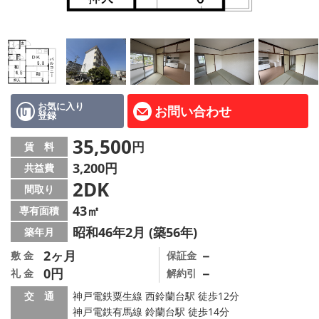
路線·駅から探す
地域から探す
地図から探す
店舗情報·アクセス
お気に入り
お問い合わせ
登録
会社概要
35,500
円
賃 料
3,200円
共益費
メールでお問い合わせ
2DK
間取り
43㎡
専有面積
昭和46年2月 (築56年)
築年月
2ヶ月
－
敷 金
保証金
0円
－
礼 金
解約引
交 通
神戸電鉄粟生線 西鈴蘭台駅 徒歩12分
神戸電鉄有馬線 鈴蘭台駅 徒歩14分