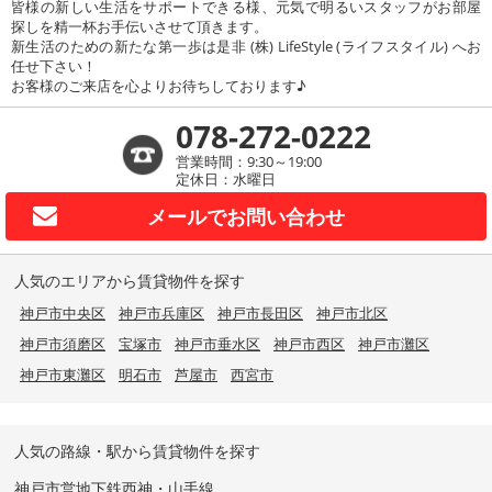
皆様の新しい生活をサポートできる様、元気で明るいスタッフがお部屋
探しを精一杯お手伝いさせて頂きます。
新生活のための新たな第一歩は是非 (株) LifeStyle (ライフスタイル) へお
任せ下さい！
お客様のご来店を心よりお待ちしております♪
078-272-0222
営業時間：9:30～19:00
定休日：水曜日
メールで
お問い合わせ
人気のエリアから賃貸物件を探す
神戸市中央区
神戸市兵庫区
神戸市長田区
神戸市北区
神戸市須磨区
宝塚市
神戸市垂水区
神戸市西区
神戸市灘区
神戸市東灘区
明石市
芦屋市
西宮市
人気の路線・駅から賃貸物件を探す
神戸市営地下鉄西神・山手線