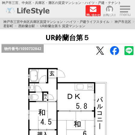
×
神戸市三宮、中央区・兵庫区・灘区の賃貸マンション・ハイツ・戸建・テナント
問い合わせ
お気に入り
TOPページ
神戸市三宮中央区兵庫区賃貸マンション・ハイツ・戸建ライフスタイル
神戸市北区
君影町
西鈴蘭台駅
UR鈴蘭台第５ 賃貸マンション
神戸の単身向けマンション特集
UR鈴蘭台第５
物件番号/
1050732842
新築物件
敷金·礼金0円特集
保証人不要
高級賃貸
リノベーション物件
ペット飼育可能