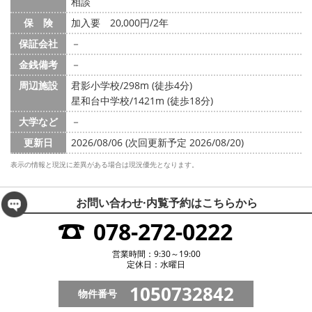
相談
保 険
加入要 20,000円/2年
保証会社
－
金銭備考
－
周辺施設
君影小学校/298m (徒歩4分)
星和台中学校/1421m (徒歩18分)
大学など
－
更新日
2026/08/06 (次回更新予定 2026/08/20)
表示の情報と現況に差異がある場合は現況優先となります。
お問い合わせ·内覧予約は
こちらから
078-272-0222
営業時間：9:30～19:00
定休日：水曜日
1050732842
物件番号