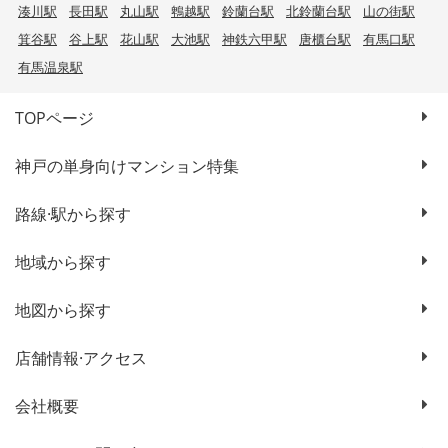
湊川駅
長田駅
丸山駅
鵯越駅
鈴蘭台駅
北鈴蘭台駅
山の街駅
箕谷駅
谷上駅
花山駅
大池駅
神鉄六甲駅
唐櫃台駅
有馬口駅
有馬温泉駅
TOPページ
神戸の単身向けマンション特集
路線·駅から探す
地域から探す
地図から探す
店舗情報·アクセス
会社概要