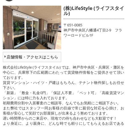
(株)LifeStyle (ライフスタイ
ル)
〒651-0085
神戸市中央区八幡通4丁目2-9 フラ
ワーロードビル1F
店舗情報・アクセスはこちら
株式会社LifeStyle (ライフスタイル) では、神戸市中央区・兵庫区・灘区を
中心に、兵庫県下の広範囲にわたって賃貸物件情報をご提供させて頂い
ております。
賃貸マンション・ハイツ・戸建はもちろん、テナント物件探しもお任せ
下さい。
「新築」「敷金・礼金0円」「保証人不要」「ペット可」「高級賃貸マン
ション」には特に力を入れております。
初期費用分割や入居審査のご相談等、なんでもお気軽にご相談下さい。
また弊社ではスタッフ一同お客様の目線で常に親切な対応を心掛け、お
客様が安心して笑顔でお部屋探しが出来るよう努めております。
遅い時間帯からのご来店や、現地での待ち合わせなども大歓迎です！
より身近に、より親身に、どんな時でも頼りにしてもらえるお店である