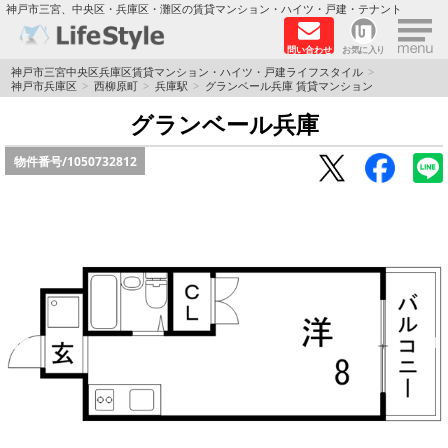
×
神戸市三宮、中央区・兵庫区・灘区の賃貸マンション・ハイツ・戸建・テナント
問い合わせ
お気に入り
TOPページ
神戸市三宮中央区兵庫区賃貸マンション・ハイツ・戸建ライフスタイル
神戸市兵庫区
西柳原町
兵庫駅
グランベール兵庫 賃貸マンション
神戸の単身向けマンション特集
グランベール兵庫
物件番号/
1050732812
新築物件
敷金·礼金0円特集
保証人不要
高級賃貸
リノベーション物件
ペット飼育可能