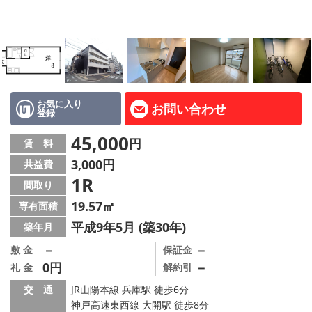
路線·駅から探す
地域から探す
地図から探す
店舗情報·アクセス
お気に入り
お問い合わせ
登録
会社概要
45,000
円
賃 料
3,000円
共益費
メールでお問い合わせ
1R
間取り
19.57㎡
専有面積
平成9年5月 (築30年)
築年月
－
－
敷 金
保証金
0円
－
礼 金
解約引
交 通
JR山陽本線 兵庫駅 徒歩6分
神戸高速東西線 大開駅 徒歩8分