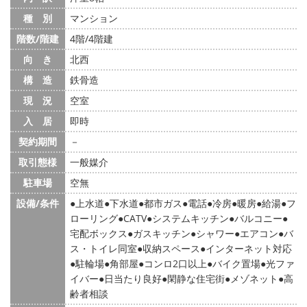
種 別
マンション
階数/階建
4階/4階建
向 き
北西
構 造
鉄骨造
現 況
空室
入 居
即時
契約期間
－
取引態様
一般媒介
駐車場
空無
設備/条件
上水道
下水道
都市ガス
電話
冷房
暖房
給湯
フ
ローリング
CATV
システムキッチン
バルコニー
宅配ボックス
ガスキッチン
シャワー
エアコン
バ
ス・トイレ同室
収納スペース
インターネット対応
駐輪場
角部屋
コンロ2口以上
バイク置場
光ファ
イバー
日当たり良好
閑静な住宅街
メゾネット
高
齢者相談