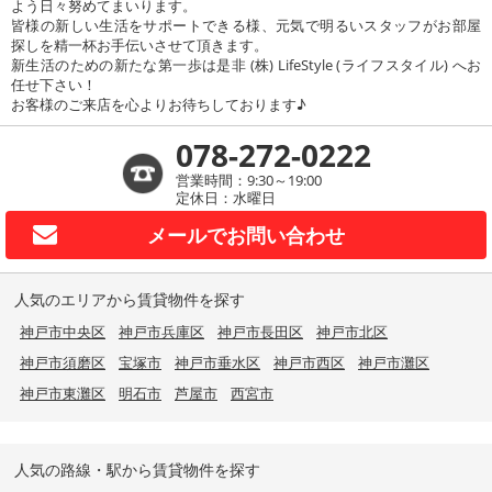
よう日々努めてまいります。
皆様の新しい生活をサポートできる様、元気で明るいスタッフがお部屋
探しを精一杯お手伝いさせて頂きます。
新生活のための新たな第一歩は是非 (株) LifeStyle (ライフスタイル) へお
任せ下さい！
お客様のご来店を心よりお待ちしております♪
078-272-0222
営業時間：9:30～19:00
定休日：水曜日
メールで
お問い合わせ
人気のエリアから賃貸物件を探す
神戸市中央区
神戸市兵庫区
神戸市長田区
神戸市北区
神戸市須磨区
宝塚市
神戸市垂水区
神戸市西区
神戸市灘区
神戸市東灘区
明石市
芦屋市
西宮市
人気の路線・駅から賃貸物件を探す