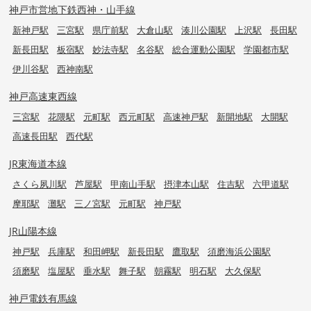
神戸市営地下鉄西神・山手線
新神戸駅
三宮駅
県庁前駅
大倉山駅
湊川公園駅
上沢駅
長田駅
新長田駅
板宿駅
妙法寺駅
名谷駅
総合運動公園駅
学園都市駅
伊川谷駅
西神南駅
神戸高速東西線
三宮駅
花隈駅
元町駅
西元町駅
高速神戸駅
新開地駅
大開駅
高速長田駅
西代駅
JR東海道本線
さくら夙川駅
芦屋駅
甲南山手駅
摂津本山駅
住吉駅
六甲道駅
摩耶駅
灘駅
三ノ宮駅
元町駅
神戸駅
JR山陽本線
神戸駅
兵庫駅
和田岬駅
新長田駅
鷹取駅
須磨海浜公園駅
須磨駅
塩屋駅
垂水駅
舞子駅
朝霧駅
明石駅
大久保駅
神戸電鉄有馬線