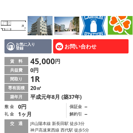
路線·駅から探す
地域から探す
地図から探す
店舗情報·アクセス
お気に入り
お問い合わせ
登録
会社概要
45,000
円
賃 料
0円
共益費
メールでお問い合わせ
1R
間取り
20㎡
専有面積
平成元年8月 (築37年)
築年月
0円
－
敷 金
保証金
1ヶ月
－
礼 金
解約引
交 通
JR山陽本線 新長田駅 徒歩3分
神戸高速東西線 西代駅 徒歩5分