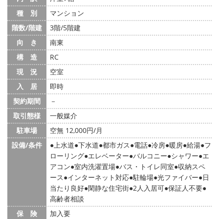
種 別
マンション
階数/階建
3階/5階建
向 き
南東
構 造
RC
現 況
空室
入 居
即時
契約期間
－
取引態様
一般媒介
駐車場
空無 12,000円/月
設備/条件
上水道
下水道
都市ガス
電話
冷房
暖房
給湯
フ
ローリング
エレベーター
バルコニー
シャワー
エ
アコン
室内洗濯置場
バス・トイレ同室
収納スペ
ース
インターネット対応
駐輪場
光ファイバー
日
当たり良好
閑静な住宅街
2人入居可
保証人不要
高齢者相談
保 険
加入要