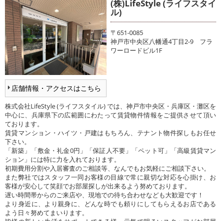
(株)LifeStyle (ライフスタイ
ル)
〒651-0085
神戸市中央区八幡通4丁目2-9 フラ
ワーロードビル1F
店舗情報・アクセスはこちら
株式会社LifeStyle (ライフスタイル) では、神戸市中央区・兵庫区・灘区を
中心に、兵庫県下の広範囲にわたって賃貸物件情報をご提供させて頂い
ております。
賃貸マンション・ハイツ・戸建はもちろん、テナント物件探しもお任せ
下さい。
「新築」「敷金・礼金0円」「保証人不要」「ペット可」「高級賃貸マン
ション」には特に力を入れております。
初期費用分割や入居審査のご相談等、なんでもお気軽にご相談下さい。
また弊社ではスタッフ一同お客様の目線で常に親切な対応を心掛け、お
客様が安心して笑顔でお部屋探しが出来るよう努めております。
遅い時間帯からのご来店や、現地での待ち合わせなども大歓迎です！
より身近に、より親身に、どんな時でも頼りにしてもらえるお店である
よう日々努めてまいります。