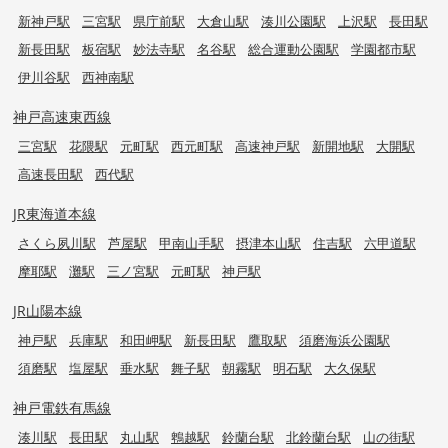
新神戸駅
三宮駅
県庁前駅
大倉山駅
湊川公園駅
上沢駅
長田駅
新長田駅
板宿駅
妙法寺駅
名谷駅
総合運動公園駅
学園都市駅
伊川谷駅
西神南駅
神戸高速東西線
三宮駅
花隈駅
元町駅
西元町駅
高速神戸駅
新開地駅
大開駅
高速長田駅
西代駅
JR東海道本線
さくら夙川駅
芦屋駅
甲南山手駅
摂津本山駅
住吉駅
六甲道駅
摩耶駅
灘駅
三ノ宮駅
元町駅
神戸駅
JR山陽本線
神戸駅
兵庫駅
和田岬駅
新長田駅
鷹取駅
須磨海浜公園駅
須磨駅
塩屋駅
垂水駅
舞子駅
朝霧駅
明石駅
大久保駅
神戸電鉄有馬線
湊川駅
長田駅
丸山駅
鵯越駅
鈴蘭台駅
北鈴蘭台駅
山の街駅