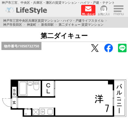
×
神戸市三宮、中央区・兵庫区・灘区の賃貸マンション・ハイツ・戸建・テナント
問い合わせ
お気に入り
TOPページ
神戸市三宮中央区兵庫区賃貸マンション・ハイツ・戸建ライフスタイル
神戸市長田区
神楽町
新長田駅
第二ダイキュー 賃貸マンション
神戸の単身向けマンション特集
第二ダイキュー
物件番号/
1050732750
新築物件
敷金·礼金0円特集
保証人不要
高級賃貸
リノベーション物件
ペット飼育可能