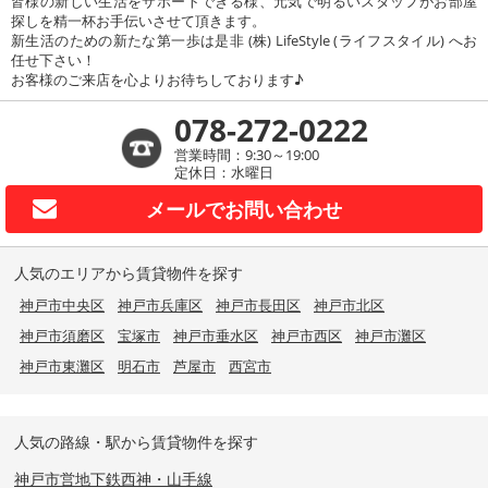
皆様の新しい生活をサポートできる様、元気で明るいスタッフがお部屋
探しを精一杯お手伝いさせて頂きます。
新生活のための新たな第一歩は是非 (株) LifeStyle (ライフスタイル) へお
任せ下さい！
お客様のご来店を心よりお待ちしております♪
078-272-0222
営業時間：9:30～19:00
定休日：水曜日
メールで
お問い合わせ
人気のエリアから賃貸物件を探す
神戸市中央区
神戸市兵庫区
神戸市長田区
神戸市北区
神戸市須磨区
宝塚市
神戸市垂水区
神戸市西区
神戸市灘区
神戸市東灘区
明石市
芦屋市
西宮市
人気の路線・駅から賃貸物件を探す
神戸市営地下鉄西神・山手線