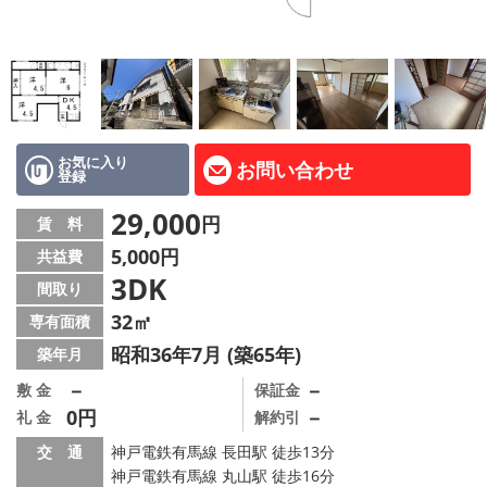
路線·駅から探す
地域から探す
地図から探す
店舗情報·アクセス
お気に入り
お問い合わせ
登録
会社概要
29,000
円
賃 料
5,000円
共益費
メールでお問い合わせ
3DK
間取り
32㎡
専有面積
昭和36年7月 (築65年)
築年月
－
－
敷 金
保証金
0円
－
礼 金
解約引
交 通
神戸電鉄有馬線 長田駅 徒歩13分
神戸電鉄有馬線 丸山駅 徒歩16分