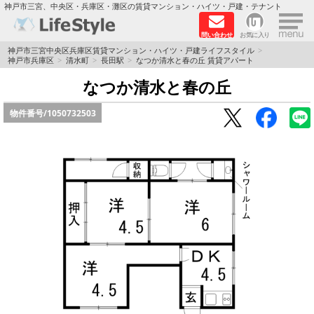
×
神戸市三宮、中央区・兵庫区・灘区の賃貸マンション・ハイツ・戸建・テナント
問い合わせ
お気に入り
TOPページ
神戸市三宮中央区兵庫区賃貸マンション・ハイツ・戸建ライフスタイル
神戸市兵庫区
清水町
長田駅
なつか清水と春の丘 賃貸アパート
神戸の単身向けマンション特集
なつか清水と春の丘
物件番号/
1050732503
新築物件
敷金·礼金0円特集
保証人不要
高級賃貸
リノベーション物件
ペット飼育可能