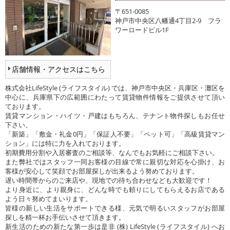
〒651-0085
神戸市中央区八幡通4丁目2-9 フラ
ワーロードビル1F
店舗情報・アクセスはこちら
株式会社LifeStyle (ライフスタイル) では、神戸市中央区・兵庫区・灘区を
中心に、兵庫県下の広範囲にわたって賃貸物件情報をご提供させて頂い
ております。
賃貸マンション・ハイツ・戸建はもちろん、テナント物件探しもお任せ
下さい。
「新築」「敷金・礼金0円」「保証人不要」「ペット可」「高級賃貸マン
ション」には特に力を入れております。
初期費用分割や入居審査のご相談等、なんでもお気軽にご相談下さい。
また弊社ではスタッフ一同お客様の目線で常に親切な対応を心掛け、お
客様が安心して笑顔でお部屋探しが出来るよう努めております。
遅い時間帯からのご来店や、現地での待ち合わせなども大歓迎です！
より身近に、より親身に、どんな時でも頼りにしてもらえるお店である
よう日々努めてまいります。
皆様の新しい生活をサポートできる様、元気で明るいスタッフがお部屋
探しを精一杯お手伝いさせて頂きます。
新生活のための新たな第一歩は是非 (株) LifeStyle (ライフスタイル) へお