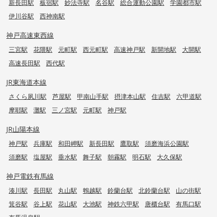
新長田駅
板宿駅
妙法寺駅
名谷駅
総合運動公園駅
学園都市駅
伊川谷駅
西神南駅
神戸高速東西線
三宮駅
花隈駅
元町駅
西元町駅
高速神戸駅
新開地駅
大開駅
高速長田駅
西代駅
JR東海道本線
さくら夙川駅
芦屋駅
甲南山手駅
摂津本山駅
住吉駅
六甲道駅
摩耶駅
灘駅
三ノ宮駅
元町駅
神戸駅
JR山陽本線
神戸駅
兵庫駅
和田岬駅
新長田駅
鷹取駅
須磨海浜公園駅
須磨駅
塩屋駅
垂水駅
舞子駅
朝霧駅
明石駅
大久保駅
神戸電鉄有馬線
湊川駅
長田駅
丸山駅
鵯越駅
鈴蘭台駅
北鈴蘭台駅
山の街駅
箕谷駅
谷上駅
花山駅
大池駅
神鉄六甲駅
唐櫃台駅
有馬口駅