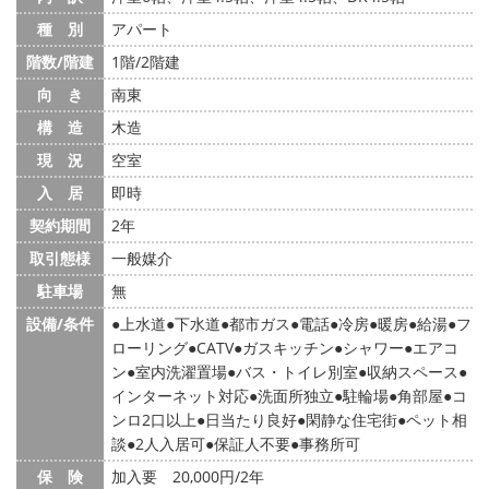
種 別
アパート
階数/階建
1階/2階建
向 き
南東
構 造
木造
現 況
空室
入 居
即時
契約期間
2年
取引態様
一般媒介
駐車場
無
設備/条件
上水道
下水道
都市ガス
電話
冷房
暖房
給湯
フ
ローリング
CATV
ガスキッチン
シャワー
エアコ
ン
室内洗濯置場
バス・トイレ別室
収納スペース
インターネット対応
洗面所独立
駐輪場
角部屋
コ
ンロ2口以上
日当たり良好
閑静な住宅街
ペット相
談
2人入居可
保証人不要
事務所可
保 険
加入要 20,000円/2年