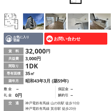
路線·駅から探す
地域から探す
地図から探す
店舗情報·アクセス
お気に入り
お問い合わせ
登録
会社概要
32,000
円
賃 料
3,000円
共益費
メールでお問い合わせ
1DK
間取り
35㎡
専有面積
昭和43年3月 (築59年)
築年月
－
－
敷 金
保証金
0円
－
礼 金
解約引
交 通
神戸電鉄有馬線 山の街駅 徒歩10分
神戸電鉄有馬線 箕谷駅 徒歩20分