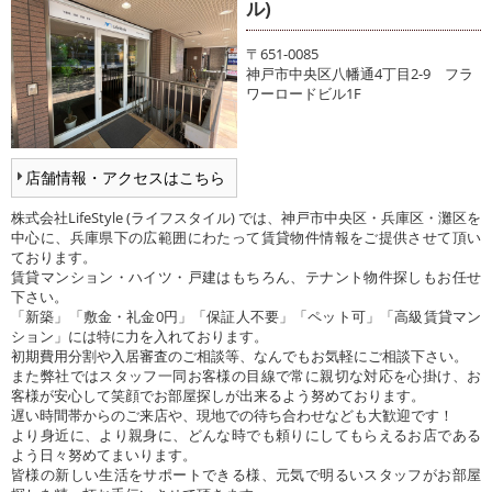
ル)
〒651-0085
神戸市中央区八幡通4丁目2-9 フラ
ワーロードビル1F
店舗情報・アクセスはこちら
株式会社LifeStyle (ライフスタイル) では、神戸市中央区・兵庫区・灘区を
中心に、兵庫県下の広範囲にわたって賃貸物件情報をご提供させて頂い
ております。
賃貸マンション・ハイツ・戸建はもちろん、テナント物件探しもお任せ
下さい。
「新築」「敷金・礼金0円」「保証人不要」「ペット可」「高級賃貸マン
ション」には特に力を入れております。
初期費用分割や入居審査のご相談等、なんでもお気軽にご相談下さい。
また弊社ではスタッフ一同お客様の目線で常に親切な対応を心掛け、お
客様が安心して笑顔でお部屋探しが出来るよう努めております。
遅い時間帯からのご来店や、現地での待ち合わせなども大歓迎です！
より身近に、より親身に、どんな時でも頼りにしてもらえるお店である
よう日々努めてまいります。
皆様の新しい生活をサポートできる様、元気で明るいスタッフがお部屋