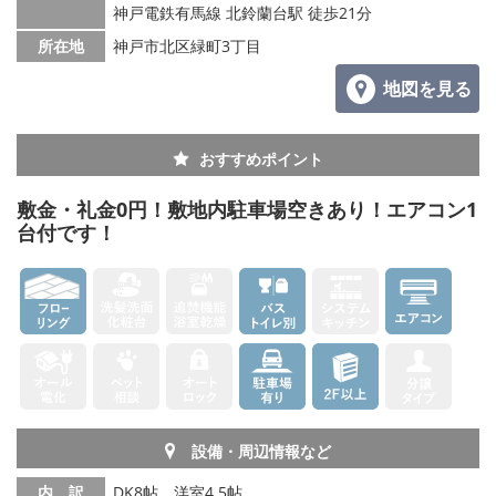
神戸電鉄有馬線 北鈴蘭台駅 徒歩21分
所在地
神戸市北区緑町3丁目
地図を見る
おすすめポイント
敷金・礼金0円！敷地内駐車場空きあり！エアコン1
台付です！
設備・周辺情報など
内 訳
DK8帖、洋室4.5帖