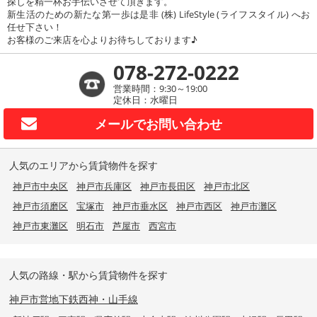
探しを精一杯お手伝いさせて頂きます。
新生活のための新たな第一歩は是非 (株) LifeStyle (ライフスタイル) へお
任せ下さい！
お客様のご来店を心よりお待ちしております♪
078-272-0222
営業時間：9:30～19:00
定休日：水曜日
メールで
お問い合わせ
人気のエリアから賃貸物件を探す
神戸市中央区
神戸市兵庫区
神戸市長田区
神戸市北区
神戸市須磨区
宝塚市
神戸市垂水区
神戸市西区
神戸市灘区
神戸市東灘区
明石市
芦屋市
西宮市
人気の路線・駅から賃貸物件を探す
神戸市営地下鉄西神・山手線