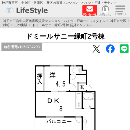
×
神戸市三宮、中央区・兵庫区・灘区の賃貸マンション・ハイツ・戸建・テナント
問い合わせ
お気に入り
TOPページ
神戸市三宮中央区兵庫区賃貸マンション・ハイツ・戸建ライフスタイル
神戸市北区
緑町
山の街駅
ドミールサニー緑町2号棟 賃貸マンション
神戸の単身向けマンション特集
ドミールサニー緑町2号棟
物件番号/
1050732293
新築物件
敷金·礼金0円特集
保証人不要
高級賃貸
リノベーション物件
ペット飼育可能