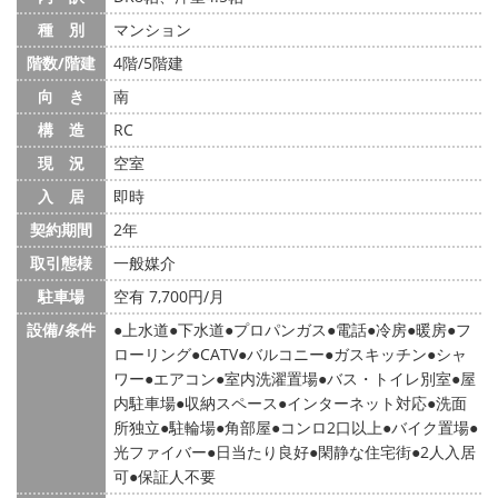
種 別
マンション
階数/階建
4階/5階建
向 き
南
構 造
RC
現 況
空室
入 居
即時
契約期間
2年
取引態様
一般媒介
駐車場
空有 7,700円/月
設備/条件
上水道
下水道
プロパンガス
電話
冷房
暖房
フ
ローリング
CATV
バルコニー
ガスキッチン
シャ
ワー
エアコン
室内洗濯置場
バス・トイレ別室
屋
内駐車場
収納スペース
インターネット対応
洗面
所独立
駐輪場
角部屋
コンロ2口以上
バイク置場
光ファイバー
日当たり良好
閑静な住宅街
2人入居
可
保証人不要