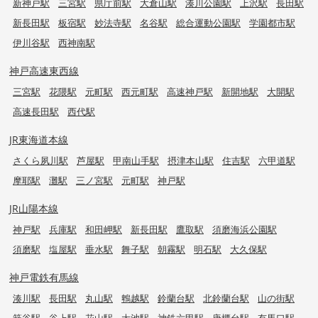
新神戸駅
三宮駅
県庁前駅
大倉山駅
湊川公園駅
上沢駅
長田駅
新長田駅
板宿駅
妙法寺駅
名谷駅
総合運動公園駅
学園都市駅
伊川谷駅
西神南駅
神戸高速東西線
三宮駅
花隈駅
元町駅
西元町駅
高速神戸駅
新開地駅
大開駅
高速長田駅
西代駅
JR東海道本線
さくら夙川駅
芦屋駅
甲南山手駅
摂津本山駅
住吉駅
六甲道駅
摩耶駅
灘駅
三ノ宮駅
元町駅
神戸駅
JR山陽本線
神戸駅
兵庫駅
和田岬駅
新長田駅
鷹取駅
須磨海浜公園駅
須磨駅
塩屋駅
垂水駅
舞子駅
朝霧駅
明石駅
大久保駅
神戸電鉄有馬線
湊川駅
長田駅
丸山駅
鵯越駅
鈴蘭台駅
北鈴蘭台駅
山の街駅