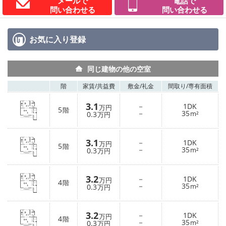
メールで
電話で
問い合わせる
問い合わせる
お気に入り
登録
同じ建物の他の空室
階
家賃/
共益費
敷金/
礼金
間取り/
専有面積
3.1
－
1DK
万円
5
階
－
35
0.3
m²
万円
3.1
－
1DK
万円
5
階
－
35
0.3
m²
万円
3.2
－
1DK
万円
4
階
－
35
0.3
m²
万円
3.2
－
1DK
万円
4
階
－
35
0.3
m²
万円