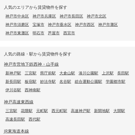
人気のエリアから賃貸物件を探す
神戸市中央区
神戸市兵庫区
神戸市長田区
神戸市北区
神戸市須磨区
宝塚市
神戸市垂水区
神戸市西区
神戸市灘区
神戸市東灘区
明石市
芦屋市
西宮市
人気の路線・駅から賃貸物件を探す
神戸市営地下鉄西神・山手線
新神戸駅
三宮駅
県庁前駅
大倉山駅
湊川公園駅
上沢駅
長田駅
新長田駅
板宿駅
妙法寺駅
名谷駅
総合運動公園駅
学園都市駅
伊川谷駅
西神南駅
神戸高速東西線
三宮駅
花隈駅
元町駅
西元町駅
高速神戸駅
新開地駅
大開駅
高速長田駅
西代駅
JR東海道本線