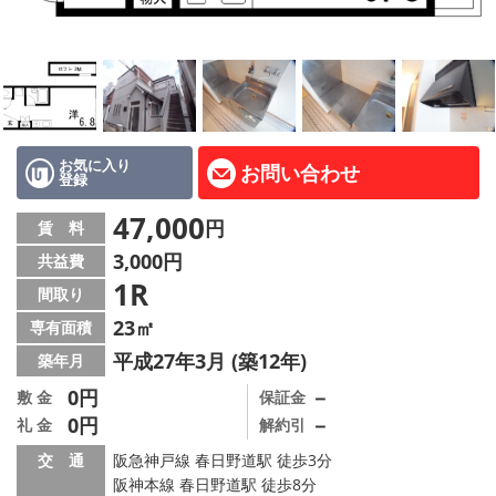
路線·駅から探す
地域から探す
地図から探す
店舗情報·アクセス
お気に入り
お問い合わせ
登録
会社概要
47,000
円
賃 料
3,000円
共益費
メールでお問い合わせ
1R
間取り
23㎡
専有面積
平成27年3月 (築12年)
築年月
0円
－
敷 金
保証金
0円
－
礼 金
解約引
交 通
阪急神戸線 春日野道駅 徒歩3分
阪神本線 春日野道駅 徒歩8分