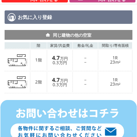
お気に入り
登録
同じ建物の他の空室
階
家賃/
共益費
敷金/
礼金
間取り/
専有面積
4.7
－
1R
万円
1
階
－
23
0.3
m²
万円
4.7
－
1R
万円
2
階
－
23
0.3
m²
万円