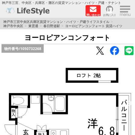
×
神戸市三宮、中央区・兵庫区・灘区の賃貸マンション・ハイツ・戸建・テナント
問い合わせ
お気に入り
TOPページ
神戸市三宮中央区兵庫区賃貸マンション・ハイツ・戸建ライフスタイル
神戸市中央区
東雲通
春日野道駅
ヨーロピアンコンフォート 賃貸ハイツ
神戸の単身向けマンション特集
ヨーロピアンコンフォート
物件番号/
1050732268
新築物件
敷金·礼金0円特集
保証人不要
高級賃貸
リノベーション物件
ペット飼育可能