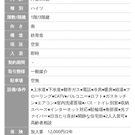
種 別
ハイツ
階数/階建
1階/3階建
向 き
南
構 造
鉄骨造
現 況
空室
入 居
即時
契約期間
－
取引態様
一般媒介
駐車場
空無
設備/条件
上水道
下水道
都市ガス
電話
冷房
暖房
給湯
フ
ローリング
CATV
バルコニー
ロフト
ガスキッチ
ン
エアコン
室内洗濯置場
バス・トイレ別室
収納
スペース
インターネット対応
駐輪場
角部屋
光フ
ァイバー
日当たり良好
閑静な住宅街
2人入居可
高齢者相談
保 険
加入要 12,000円/2年