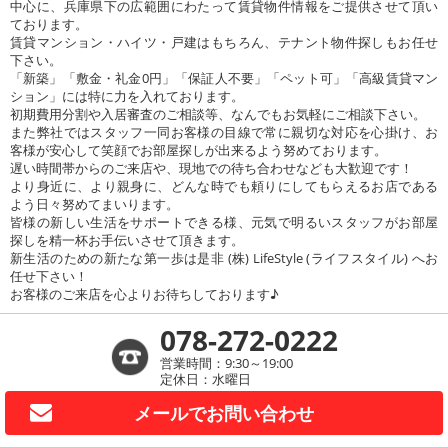
中心に、兵庫県下の広範囲にわたって賃貸物件情報をご提供させて頂い
ております。
賃貸マンション・ハイツ・戸建はもちろん、テナント物件探しもお任せ
下さい。
「新築」「敷金・礼金0円」「保証人不要」「ペット可」「高級賃貸マン
ション」には特に力を入れております。
初期費用分割や入居審査のご相談等、なんでもお気軽にご相談下さい。
また弊社ではスタッフ一同お客様の目線で常に親切な対応を心掛け、お
客様が安心して笑顔でお部屋探しが出来るよう努めております。
遅い時間帯からのご来店や、現地での待ち合わせなども大歓迎です！
より身近に、より親身に、どんな時でも頼りにしてもらえるお店である
よう日々努めてまいります。
皆様の新しい生活をサポートできる様、元気で明るいスタッフがお部屋
探しを精一杯お手伝いさせて頂きます。
新生活のための新たな第一歩は是非 (株) LifeStyle (ライフスタイル) へお
任せ下さい！
お客様のご来店を心よりお待ちしております♪
078-272-0222
営業時間：9:30～19:00
定休日：水曜日
メールで
お問い合わせ