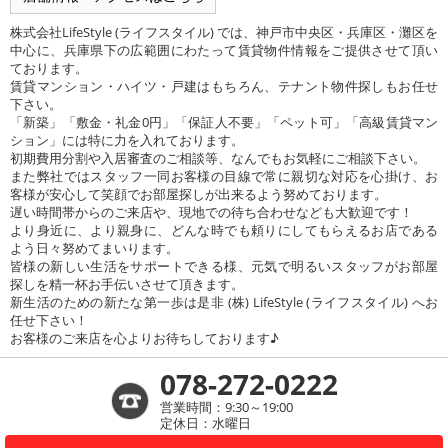
株式会社LifeStyle (ライフスタイル) では、神戸市中央区・兵庫区・灘区を
中心に、兵庫県下の広範囲にわたって賃貸物件情報をご提供させて頂い
ております。
賃貸マンション・ハイツ・戸建はもちろん、テナント物件探しもお任せ
下さい。
「新築」「敷金・礼金0円」「保証人不要」「ペット可」「高級賃貸マン
ション」には特に力を入れております。
初期費用分割や入居審査のご相談等、なんでもお気軽にご相談下さい。
また弊社ではスタッフ一同お客様の目線で常に親切な対応を心掛け、お
客様が安心して笑顔でお部屋探しが出来るよう努めております。
遅い時間帯からのご来店や、現地での待ち合わせなども大歓迎です！
より身近に、より親身に、どんな時でも頼りにしてもらえるお店である
よう日々努めてまいります。
皆様の新しい生活をサポートできる様、元気で明るいスタッフがお部屋
探しを精一杯お手伝いさせて頂きます。
新生活のための新たな第一歩は是非 (株) LifeStyle (ライフスタイル) へお
任せ下さい！
お客様のご来店を心よりお待ちしております♪
078-272-0222
営業時間：9:30～19:00
定休日：水曜日