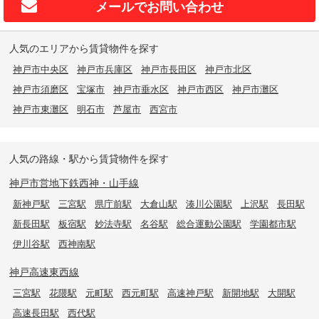
メールで
お問い合わせ
人気のエリアから賃貸物件を探す
神戸市中央区
神戸市兵庫区
神戸市長田区
神戸市北区
神戸市須磨区
宝塚市
神戸市垂水区
神戸市西区
神戸市灘区
神戸市東灘区
明石市
芦屋市
西宮市
人気の路線・駅から賃貸物件を探す
神戸市営地下鉄西神・山手線
新神戸駅
三宮駅
県庁前駅
大倉山駅
湊川公園駅
上沢駅
長田駅
新長田駅
板宿駅
妙法寺駅
名谷駅
総合運動公園駅
学園都市駅
伊川谷駅
西神南駅
神戸高速東西線
三宮駅
花隈駅
元町駅
西元町駅
高速神戸駅
新開地駅
大開駅
高速長田駅
西代駅