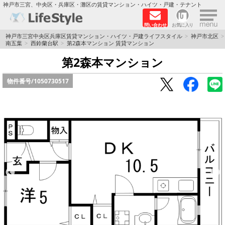
×
神戸市三宮、中央区・兵庫区・灘区の賃貸マンション・ハイツ・戸建・テナント
問い合わせ
お気に入り
TOPページ
神戸市三宮中央区兵庫区賃貸マンション・ハイツ・戸建ライフスタイル
神戸市北区
南五葉
西鈴蘭台駅
第2森本マンション 賃貸マンション
神戸の単身向けマンション特集
第2森本マンション
物件番号/
1050730517
新築物件
敷金·礼金0円特集
保証人不要
高級賃貸
リノベーション物件
ペット飼育可能