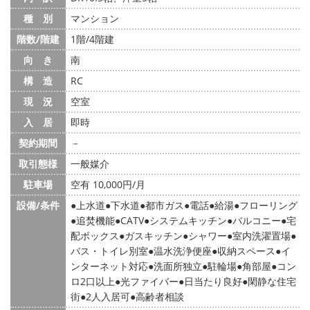
種 別
マンション
階数/階建
1階/4階建
向 き
南
構 造
RC
現 況
空室
入 居
即時
契約期間
－
取引態様
一般媒介
駐車場
空有 10,000円/月
設備/条件
上水道
下水道
都市ガス
電話
給湯
フローリング
追焚機能
CATV
システムキッチン
バルコニー
宅
配ボックス
ガスキッチン
シャワー
室内洗濯置場
バス・トイレ別室
温水洗浄便座
収納スペース
イ
ンターネット対応
洗面所独立
駐輪場
角部屋
コン
ロ2口以上
光ファイバー
日当たり良好
閑静な住宅
街
2人入居可
高齢者相談