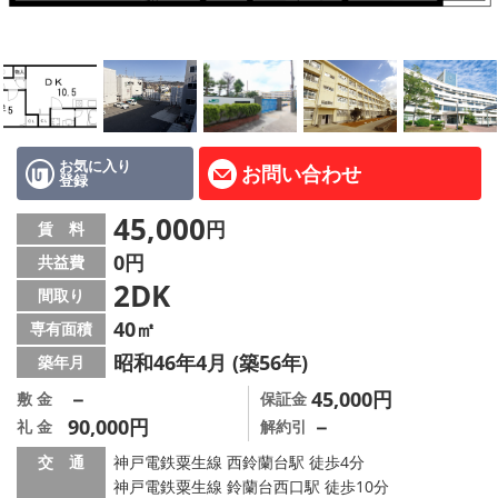
路線·駅から探す
地域から探す
地図から探す
店舗情報·アクセス
お気に入り
お問い合わせ
登録
会社概要
45,000
円
賃 料
0円
共益費
メールでお問い合わせ
2DK
間取り
40㎡
専有面積
昭和46年4月 (築56年)
築年月
－
45,000円
敷 金
保証金
90,000円
－
礼 金
解約引
交 通
神戸電鉄粟生線 西鈴蘭台駅 徒歩4分
神戸電鉄粟生線 鈴蘭台西口駅 徒歩10分