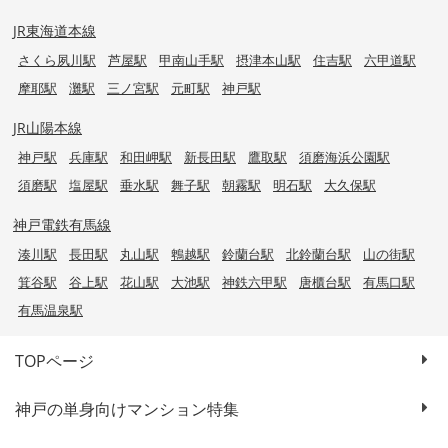
JR東海道本線
さくら夙川駅
芦屋駅
甲南山手駅
摂津本山駅
住吉駅
六甲道駅
摩耶駅
灘駅
三ノ宮駅
元町駅
神戸駅
JR山陽本線
神戸駅
兵庫駅
和田岬駅
新長田駅
鷹取駅
須磨海浜公園駅
須磨駅
塩屋駅
垂水駅
舞子駅
朝霧駅
明石駅
大久保駅
神戸電鉄有馬線
湊川駅
長田駅
丸山駅
鵯越駅
鈴蘭台駅
北鈴蘭台駅
山の街駅
箕谷駅
谷上駅
花山駅
大池駅
神鉄六甲駅
唐櫃台駅
有馬口駅
有馬温泉駅
TOPページ
神戸の単身向けマンション特集