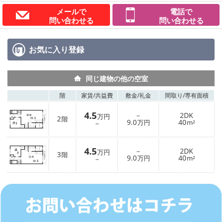
メールで
電話で
問い合わせる
問い合わせる
お気に入り
登録
同じ建物の他の空室
階
家賃/
共益費
敷金/
礼金
間取り/
専有面積
4.5
－
2DK
万円
2
階
9.0
40
－
万円
m²
4.5
－
2DK
万円
3
階
9.0
40
－
万円
m²