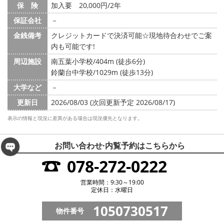
保 険
加入要 20,000円/2年
保証会社
－
金銭備考
クレジットカードで決済可能☆現地待合わせでご案
内も可能です!
周辺施設
南五葉小学校/404m (徒歩6分)
鈴蘭台中学校/1029m (徒歩13分)
大学など
－
更新日
2026/08/03 (次回更新予定 2026/08/17)
表示の情報と現況に差異がある場合は現況優先となります。
お問い合わせ·内覧予約は
こちらから
078-272-0222
営業時間：9:30～19:00
定休日：水曜日
1050730517
物件番号