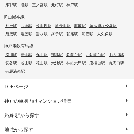
摩耶駅
灘駅
三ノ宮駅
元町駅
神戸駅
JR山陽本線
神戸駅
兵庫駅
和田岬駅
新長田駅
鷹取駅
須磨海浜公園駅
須磨駅
塩屋駅
垂水駅
舞子駅
朝霧駅
明石駅
大久保駅
神戸電鉄有馬線
湊川駅
長田駅
丸山駅
鵯越駅
鈴蘭台駅
北鈴蘭台駅
山の街駅
箕谷駅
谷上駅
花山駅
大池駅
神鉄六甲駅
唐櫃台駅
有馬口駅
有馬温泉駅
TOPページ
神戸の単身向けマンション特集
路線·駅から探す
地域から探す