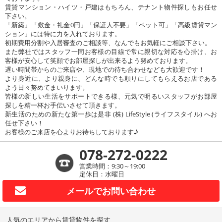
賃貸マンション・ハイツ・戸建はもちろん、テナント物件探しもお任せ
下さい。
「新築」「敷金・礼金0円」「保証人不要」「ペット可」「高級賃貸マン
ション」には特に力を入れております。
初期費用分割や入居審査のご相談等、なんでもお気軽にご相談下さい。
また弊社ではスタッフ一同お客様の目線で常に親切な対応を心掛け、お
客様が安心して笑顔でお部屋探しが出来るよう努めております。
遅い時間帯からのご来店や、現地での待ち合わせなども大歓迎です！
より身近に、より親身に、どんな時でも頼りにしてもらえるお店である
よう日々努めてまいります。
皆様の新しい生活をサポートできる様、元気で明るいスタッフがお部屋
探しを精一杯お手伝いさせて頂きます。
新生活のための新たな第一歩は是非 (株) LifeStyle (ライフスタイル) へお
任せ下さい！
お客様のご来店を心よりお待ちしております♪
078-272-0222
営業時間：9:30～19:00
定休日：水曜日
メールで
お問い合わせ
人気のエリアから賃貸物件を探す