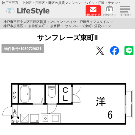
×
神戸市三宮、中央区・兵庫区・灘区の賃貸マンション・ハイツ・戸建・テナント
問い合わせ
お気に入り
TOPページ
神戸市三宮中央区兵庫区賃貸マンション・ハイツ・戸建ライフスタイル
神戸市須磨区
多井畑東町
須磨駅
サンフレーズ東町Ⅱ 賃貸ハイツ
神戸の単身向けマンション特集
サンフレーズ東町Ⅱ
物件番号/
1050729821
新築物件
敷金·礼金0円特集
保証人不要
高級賃貸
リノベーション物件
ペット飼育可能