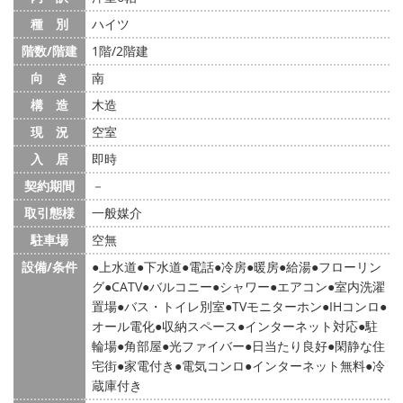
種 別
ハイツ
階数/階建
1階/2階建
向 き
南
構 造
木造
現 況
空室
入 居
即時
契約期間
－
取引態様
一般媒介
駐車場
空無
設備/条件
上水道
下水道
電話
冷房
暖房
給湯
フローリン
グ
CATV
バルコニー
シャワー
エアコン
室内洗濯
置場
バス・トイレ別室
TVモニターホン
IHコンロ
オール電化
収納スペース
インターネット対応
駐
輪場
角部屋
光ファイバー
日当たり良好
閑静な住
宅街
家電付き
電気コンロ
インターネット無料
冷
蔵庫付き