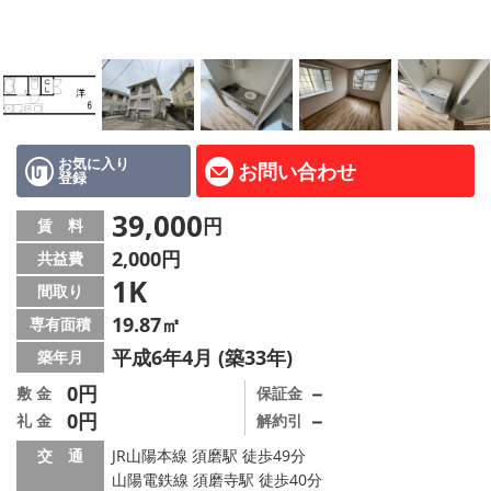
路線·駅から探す
地域から探す
地図から探す
店舗情報·アクセス
お気に入り
お問い合わせ
登録
会社概要
39,000
円
賃 料
2,000円
共益費
メールでお問い合わせ
1K
間取り
19.87㎡
専有面積
平成6年4月 (築33年)
築年月
0円
－
敷 金
保証金
0円
－
礼 金
解約引
交 通
JR山陽本線 須磨駅 徒歩49分
山陽電鉄線 須磨寺駅 徒歩40分