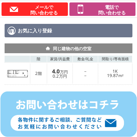
メールで
電話で
問い合わせる
問い合わせる
お気に入り
登録
同じ建物の他の空室
階
家賃/
共益費
敷金/
礼金
間取り/
専有面積
4.0
－
1K
万円
2
階
－
19.87
0.2
m²
万円