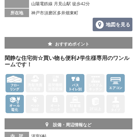
山陽電鉄線 月見山駅 徒歩42分
所在地
神戸市須磨区多井畑東町
地図を見る
おすすめポイント
閑静な住宅街☆買い物も便利♪学生様専用のワンル
ームです！
設備・周辺情報など
内 訳
洋室6帖