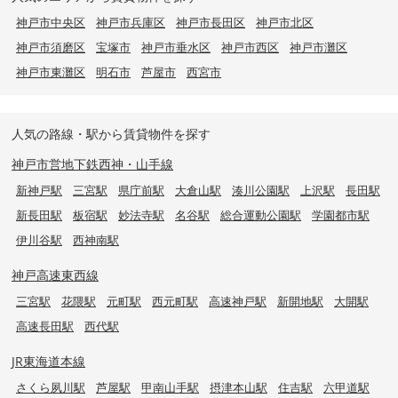
神戸市中央区
神戸市兵庫区
神戸市長田区
神戸市北区
神戸市須磨区
宝塚市
神戸市垂水区
神戸市西区
神戸市灘区
神戸市東灘区
明石市
芦屋市
西宮市
人気の路線・駅から賃貸物件を探す
神戸市営地下鉄西神・山手線
新神戸駅
三宮駅
県庁前駅
大倉山駅
湊川公園駅
上沢駅
長田駅
新長田駅
板宿駅
妙法寺駅
名谷駅
総合運動公園駅
学園都市駅
伊川谷駅
西神南駅
神戸高速東西線
三宮駅
花隈駅
元町駅
西元町駅
高速神戸駅
新開地駅
大開駅
高速長田駅
西代駅
JR東海道本線
さくら夙川駅
芦屋駅
甲南山手駅
摂津本山駅
住吉駅
六甲道駅