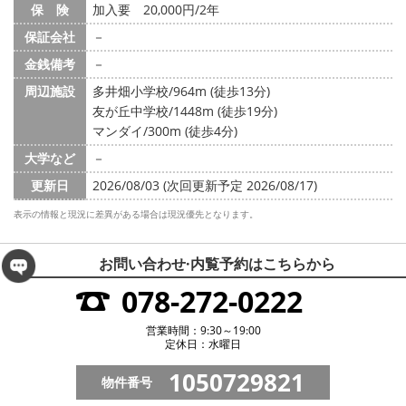
保 険
加入要 20,000円/2年
保証会社
－
金銭備考
－
周辺施設
多井畑小学校/964m (徒歩13分)
友が丘中学校/1448m (徒歩19分)
マンダイ/300m (徒歩4分)
大学など
－
更新日
2026/08/03 (次回更新予定 2026/08/17)
表示の情報と現況に差異がある場合は現況優先となります。
お問い合わせ·内覧予約は
こちらから
078-272-0222
営業時間：9:30～19:00
定休日：水曜日
1050729821
物件番号